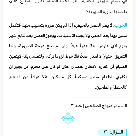
في صيام شهرين للكفارة.. هل يجب الصيام بدون انقطاع كالتي
يفصلها الدورة الشهرية؟
الجواب:
لا يضر الفصل بالحيض، إذا لم يكن طروه بتسبيب منها، فتكمل
ستين يوماً بعد الطهر، ولا يجب الاستيناف، ويجوز الفصل بعد تتابع شهر
ويوم لاي عارض يعدّ عذراً عرفاً، وان لم يبلغ درجة الضرورة، واما
التفريق اختياراً لا لعذر اصلاً، فالأحوط لزوماً تركه، ولتعلمي بانه لايتعين
الصيام في كفارة الافطار العمدي حتى لو كان على محرم، بل يجوز ان
تكفري باطعام ستين مسكيناً، كل مسكين ٧٥٠ غراماً من الطعام
كالحنطة والطحين.
المصدر:
منهاج الصالحين | جلد ٣
السؤال:
٣٠