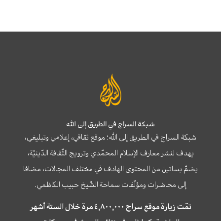
شبكة السراج في الطريق إلى الله
شبكة السراج في الطريق إلى الله؛ موقع ثقافي، إعلامي وتبليغي،
يهدف لنشر معارف الإسلام المحمّدي وترويج الثّقافة الدّينيّة،
يضمّ بساتين من المحتوى الهادف في مختلف المجالات، مضافا
إلى محاضرات ومؤلّفات سماحة الشّيخ حبيب الكاظمي.
تمّت زيارة موقع سراج ٤,٨٠٠,٠٠٠ مرة خلال الستة أشهر