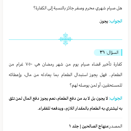
هل صيام شهري محرم وصفر جائز بالنسبة إلى الكفارة؟
الجواب:
يجوز.
السؤال:
٣١
كفارة تأخير قضاء صيام يوم من شهر رمضان هي ٧٥٠ غرام من
الطعام.. فهل يجوز استبدال الطعام بما يعادله من مال، وإعطائه
للمستحقين، أو لمن يوصله لهم؟
الجواب:
لا يجوز، بل لا بد من دفع الطعام، نعم يجوز دفع المال لمن تثق
به ليشتري به الطعام بالمقدار اللازم، ويدفعه للفقراء.
المصدر:
منهاج الصالحين | جلد ١