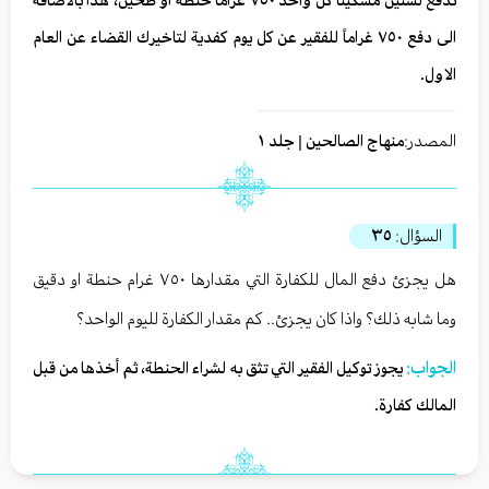
تدفع لستين مسكيناً كل واحد ٧٥٠ غراماً حنطة او طحين، هذا بالاضافة
الى دفع ٧٥٠ غراماً للفقير عن كل يوم كفدية لتاخيرك القضاء عن العام
الاول.
المصدر:
منهاج الصالحين | جلد ١
السؤال:
٣٥
هل يجزئ دفع المال للكفارة التي مقدارها ٧٥٠ غرام حنطة او دقيق
وما شابه ذلك؟ واذا كان يجزئ.. كم مقدار الكفارة لليوم الواحد؟
الجواب:
يجوز توكيل الفقير التي تثق به لشراء الحنطة، ثم أخذها من قبل
المالك كفارة.