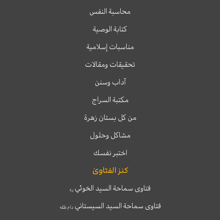
محاسبة النفس
كتابة الوصية
مناسبات إسلامية
تحقيقات ومقالات
آداب وسنن
مكتبة السراج
من كل بستان زهرة
مشاكل وحلول
اختبر نفسك
كنز الفتاوىٰ
فتاوى سماحة السيد الخوئي
ره
فتاوى سماحة السيد السيستاني
دام ظله