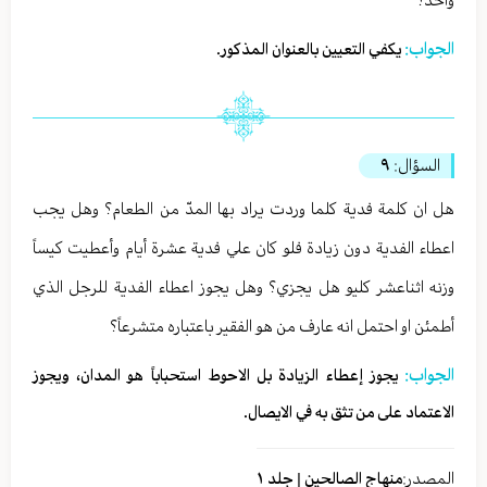
الجواب:
يكفي التعيين بالعنوان المذكور.
السؤال:
٩
هل ان كلمة فدية كلما وردت يراد بها المدّ من الطعام؟ وهل يجب
اعطاء الفدية دون زيادة فلو كان علي فدية عشرة أيام وأعطيت كيساً
وزنه اثناعشر كليو هل يجزي؟ وهل يجوز اعطاء الفدية للرجل الذي
أطمئن او احتمل انه عارف من هو الفقير باعتباره متشرعاً؟
الجواب:
يجوز إعطاء الزيادة بل الاحوط استحباباً هو المدان، ويجوز
الاعتماد على من تثق به في الايصال.
المصدر:
منهاج الصالحين | جلد ١