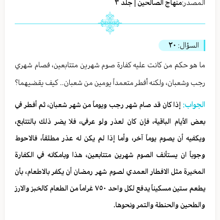
المصدر:
منهاج الصالحين | جلد ٣
السؤال:
٢٠
ما هو حكم من كانت عليه كفارة صوم شهرين متتابعين، فصام شهري
رجب وشعبان، ولكنه أفطر متعمداً يومين من شعبان.. كيف يقضيهما؟
الجواب:
إذا كان قد صام شهر رجب ويوماً من شهر شعبان، ثم أفطر في
بعض الأيام الباقية، فإن كان لعذر ولو عرفي، فلا يضر ذلك بالتتابع،
ويكفيه أن يصوم يوماً آخر، وأما إذا لم يكن له عذر مطلقاً، فالاحوط
وجوباً ان يستأنف الصوم شهرين متتابعين، هذا وبامكانه في الكفارة
المخيرة مثل الافطار العمدي لصوم شهر رمضان أن يكفر بالاطعام، بأن
يطعم ستين مسكيناً يدفع لكل واحد ٧٥٠ غراماً من الطعام كالخبز والارز
والطحين والحنطة والتمر ونحوها.