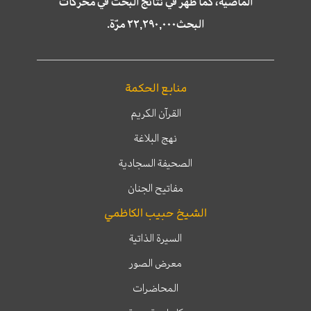
الماضية، كما ظهر في نتائج البحث في محركات
البحث٢٢,٢٩٠,٠٠٠ مرّة.
منابع الحكمة
القرآن الكريم
نهج البلاغة
الصحيفة السجادية
مفاتيح الجنان
الشيخ حبيب الكاظمي
السيرة الذاتية
معرض الصور
المحاضرات