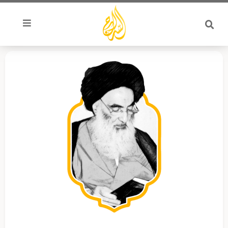
خطي
لى
لمحتوى