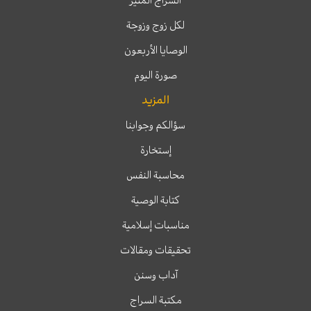
السراج المنير
لكل زوج وزوجة
الوصايا الأربعون
صورة اليوم
المزيد
سؤالكم وجوابنا
إستخارة
محاسبة النفس
كتابة الوصية
مناسبات إسلامية
تحقيقات ومقالات
آداب وسنن
مكتبة السراج