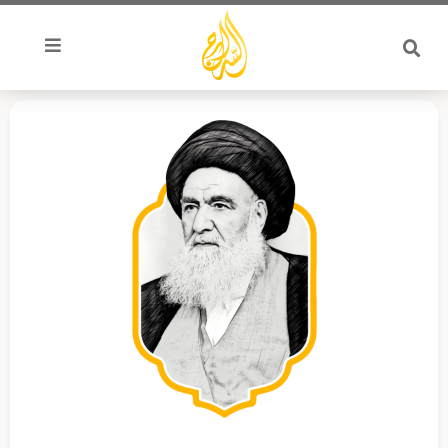
خطي
لى
لمحتوى