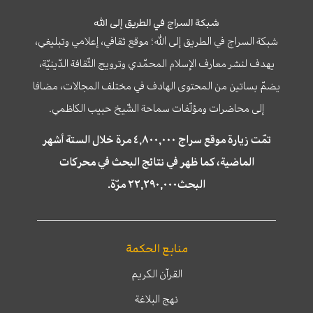
شبكة السراج في الطريق إلى الله
شبكة السراج في الطريق إلى الله؛ موقع ثقافي، إعلامي وتبليغي،
يهدف لنشر معارف الإسلام المحمّدي وترويج الثّقافة الدّينيّة،
يضمّ بساتين من المحتوى الهادف في مختلف المجالات، مضافا
إلى محاضرات ومؤلّفات سماحة الشّيخ حبيب الكاظمي.
تمّت زيارة موقع سراج ٤,٨٠٠,٠٠٠ مرة خلال الستة أشهر
الماضية، كما ظهر في نتائج البحث في محركات
البحث٢٢,٢٩٠,٠٠٠ مرّة.
منابع الحكمة
القرآن الكريم
نهج البلاغة