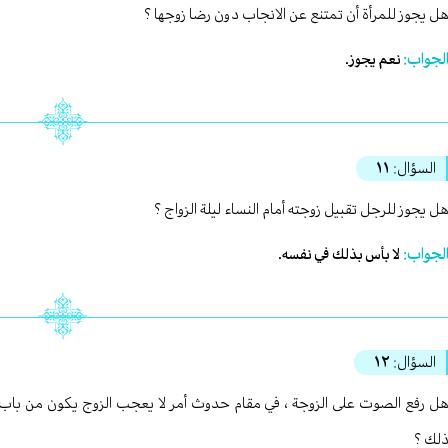
ل يجوز للمرأة أن تمتنع عن الانجاب دون رضا زوجها ؟
لجواب:
نعم يجوز.
السؤال:
١١
ل يجوز للرجل تقبيل زوجته أمام النساء ليلة الزواج ؟
لجواب:
لا بأس بذلك في نفسه.
السؤال:
١٢
ل رفع الصوت على الزوجة ، في مقام حدوث أمر لا يعجب الزوج يكون من باب أذ
لك ؟