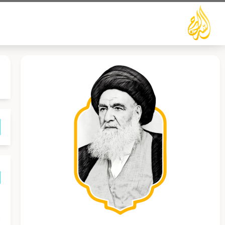
خطي
لى
لمحتوى
ه
ا