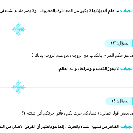
لجواب:
ما علم أنه يؤذيها لا يكون من المعاشرة بالمعروف ، ولا يضر مادام يشك في
السؤال:
١٣
ا هو حكم المزاح بالكذب مع الزوجة ، مع علم الزوجة بذلك ؟
لجواب:
لا يجوز الكذب ولو مزاحا ، والله العالم.
السؤال:
١٤
ا معنى قوله تعالى: ( نساءكم حرث لكم ، فأتوا حرثكم أنى شئتم )؟
لجواب:
الظاهر من تشبيه النساء بالحرث ، إنما هو باعتبار أن الغرض الاصلي من النساء