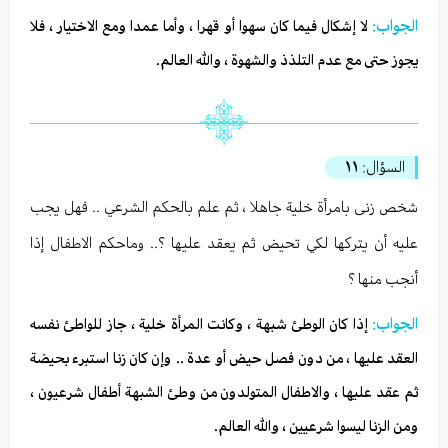
الجواب:
لا إشكال فيما كان سهوا أو قهرا ، وأما عمدا ومع الاختيار ، فلا
يجوز حتى مع عدم التلذذ والشهوة ، والله العالم.
السؤال:
١١
شخص زنى بامرأة خلية جاهلا ، ثم علم بالحكم الشرعي .. فهل يجب
عليه أن يتركها لكي تحيض ثم يعقد عليها ؟.. وماحكم الاطفال إذا
أنجب منها ؟
الجواب:
إذا كان الوطئ شبهة ، وكانت المرأة خلية ، جاز للواطئ نفسه
العقد عليها ، من دون فصل حيض أو عدة .. وإن كان زنا استبرء بحيضة
ثم عقد عليها ، والاطفال المتولدون من وطئ الشبهة أطفال شرعيون ،
ومن الزنا ليسوا شرعيين ، والله العالم.