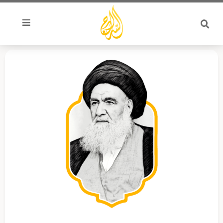
خطي
لى
لمحتوى