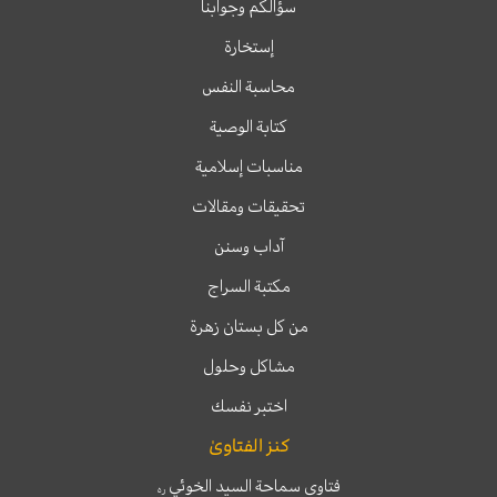
سؤالكم وجوابنا
إستخارة
محاسبة النفس
كتابة الوصية
مناسبات إسلامية
تحقيقات ومقالات
آداب وسنن
مكتبة السراج
من كل بستان زهرة
مشاكل وحلول
اختبر نفسك
كنز الفتاوىٰ
فتاوى سماحة السيد الخوئي
ره