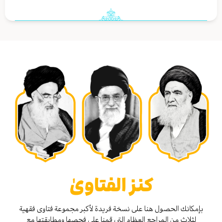
كنز الفتاوىٰ
بإمكانك الحصول هنا على نسخة فريدة لأكبر مجموعة فتاوى فقهية
لثلاث من المراجع العظام التي قمنا على فحصها ومطابقتها مع