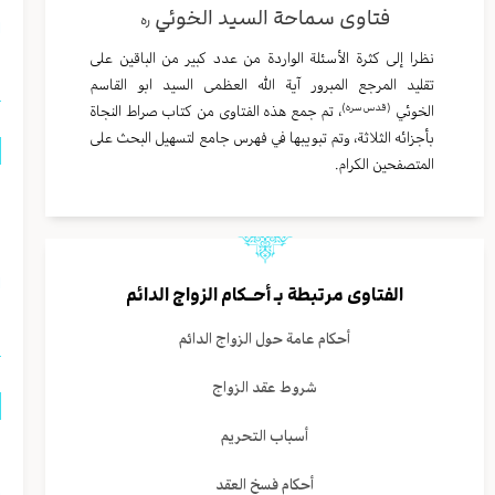
فتاوى سماحة السيد الخوئي
ره
ا
نظرا إلى كثرة الأسئلة الواردة من عدد كبير من الباقين على
تقليد المرجع المبرور آية الله العظمى السيد ابو القاسم
(قدس سره)
الخوئي
، تم جمع هذه الفتاوى من كتاب صراط النجاة
بأجزائه الثلاثة، وتم تبويبها في فهرس جامع لتسهيل البحث على
المتصفحين الكرام.
ه
ا
ا
الفتاوى مرتبطة بـ
أحــكام الزواج الدائم
أحكام عامة حول الزواج الدائم
شروط عقد الزواج
أسباب التحريم
م
أحكام فسخ العقد