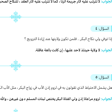
لجواب:
لا تترتب عليه آثار جريمة الزنا ، كما لا تترتب عليه آثار العقد ، للنكاح الصح
السؤال:
٤
ذا توفي ولي نكاح البكر .. فلمن تكون ولايتها عند إرادة التزويج ؟
لجواب:
لا ولاية حينئذ لاحد عليها ، إن كانت بالغة عاقلة.
السؤال:
٥
ل يشمل الاحتياط الذي تقولون به في لزوم إذن الأب في زواج البكر ، مثل الأب الكتاب
لجواب:
لزوم مراعاة إذن ولي الفتاة البكر يختص لبنات المسلم دون غيرهن ، والله ا