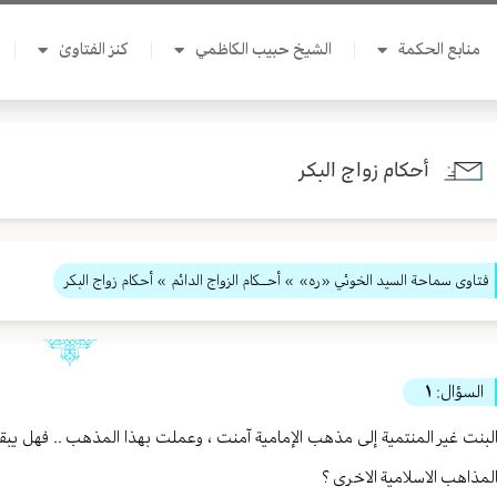
منابع الحكمة
الشيخ حبيب الكاظمي
كنز الفتاوىٰ
أحكام زواج البكر
فتاوى سماحة السيد الخوئي «ره»
»
أحــكام الزواج الدائم
» أحكام زواج البكر
السؤال:
١
لبنت غير المنتمية إلى مذهب الإمامية آمنت ، وعملت بهذا المذهب .. فهل يبقى
لمذاهب الاسلامية الاخرى ؟