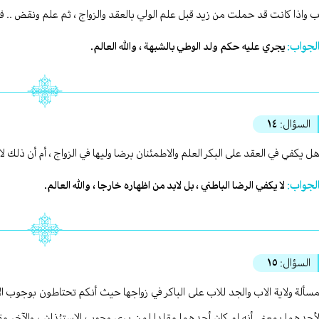
 واذا كانت قد حملت من زيد قبل علم الولي بالعقد والزواج ، ثم علم ونقض .. ف
لجواب:
يجري عليه حكم ولد الوطي بالشبهة ، والله العالم.
السؤال:
١٤
ل يكفي في العقد على البكر العلم والاطمئنان برضا وليها في الزواج ، أم أن ذلك ل
لجواب:
لا يكفي الرضا الباطني ، بل لابد من اظهاره خارجا ، والله العالم.
السؤال:
١٥
سألة ولاية الاب والجد للاب على الباكر في زواجها حيث أنكم تحتاطون بوجوب الا
أحدهما بمعنى أنه لو كان أحدهما مقلدا لمن يرى وجوب الاستئذان ، والآخر مق