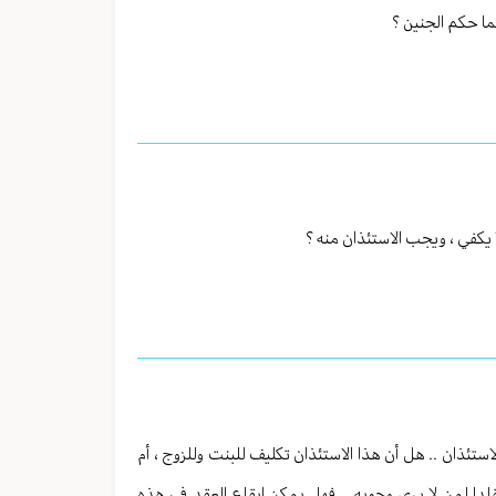
ما حكم الجنين ؟
ا يكفي ، ويجب الاستئذان منه ؟
ستئذان .. هل أن هذا الاستئذان تكليف للبنت وللزوج ، أم
لدا لمن لا يرى وجوبه .. فهل يمكن ايقاع العقد في هذه