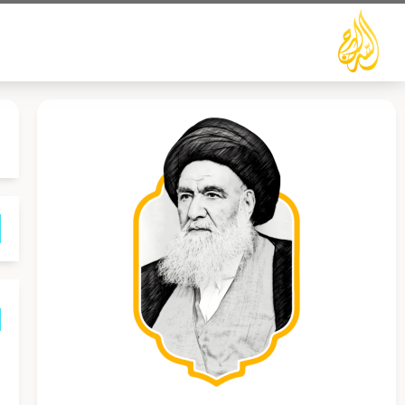
خطي
لى
لمحتوى
ا
ا