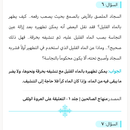
السؤال:
٦
السجاد الملصق بالأرض بالصمغ بحيث يصعب رفعه.. كيف يطهر
بالماء القليل؟ فقد نقل البعض أنه يمكن تطهيره بعد إزالة عين
النجاسة بصب الماء القليل عليه، ثم تنشيفه بخرقة.. فهل ذلك
صحيح؟.. وماذا عن الماء القليل الذي استخدم في التطهير أولاً فشربه
السجاد وأصبح تحته، ألا يكون محكوماً بالنجاسة؟
الجواب:
يمكن تطهيره بالماء القليل مع تنشيفه بخرقة ونحوها، ولا يضر
ما يبقى فيه من الماء، وإذا كان الماء كراً فلا حاجة إلى التنشيف.
المصدر:
منهاج الصالحين | جلد ١ - التعليقة على العروة الوثقى
السؤال:
٧