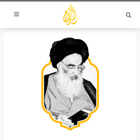
خطي
لى
لمحتوى