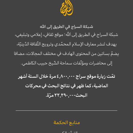
شبكة السراج في الطريق إلى الله
شبكة السراج في الطريق إلى الله؛ موقع ثقافي، إعلامي وتبليغي،
يهدف لنشر معارف الإسلام المحمّدي وترويج الثّقافة الدّينيّة،
يضمّ بساتين من المحتوى الهادف في مختلف المجالات، مضافا
إلى محاضرات ومؤلّفات سماحة الشّيخ حبيب الكاظمي.
تمّت زيارة موقع سراج ٤,٨٠٠,٠٠٠ مرة خلال الستة أشهر
الماضية، كما ظهر في نتائج البحث في محركات
البحث٢٢,٢٩٠,٠٠٠ مرّة.
منابع الحكمة