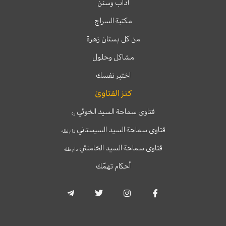
آداب وسنن
مكتبة السراج
من كل بستان زهرة
مشاكل وحلول
اختبر نفسك
كنز الفتاوىٰ
فتاوى سماحة السيد الخوئي
ره
فتاوى سماحة السيد السيستاني
دام ظله
فتاوى سماحة السيد الخامنئي
دام ظله
أحكام تهمّك
T
T
I
F
e
w
n
a
l
i
s
c
e
t
t
e
g
t
a
b
r
e
g
o