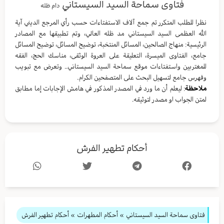
فتاوى سماحة السيد السيستاني
دام ظله
نظرا للطلب المتكرر تم جمع آلاف الاستفتاءات حسب رأي المرجع الديني آية
الله العظمى السيد السيستاني مد ظله العالي، وتم تطبيقها مع المصادر
الرئيسية: منهاج الصالحين، المسائل المنتخبة، توضيح المسائل، توضيح المسائل
جامع، الفتاوى الميسرة، التعليقة على العروة الوثقى، مناسك الحج، الفقه
للمغتربين واستفتاءات موقع سماحة السيد السيستاني.. وتعرض مع تبويب
وفهرس جامع لتسهيل البحث على المتصفحين الكرام.
ملاحظة
: ليعلم أن ما ورد في المصدر المذكور في هامش الإجابات إما مطابق
لمتن الجواب او مصدر لتوثيقه.
أحكام تطهير الفرش
فتاوى سماحة السيد السيستاني
»
أحكام المطهرات
» أحكام تطهير الفرش