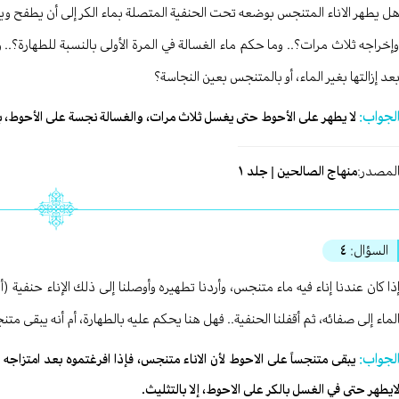
ل يطهر الاناء المتنجس بوضعه تحت الحنفية المتصلة بماء الكر إلى أن يطفح وي
إخراجه ثلاث مرات؟.. وما حكم ماء الغسالة في المرة الأولى بالنسبة للطهارة؟.. 
عد إزالتها بغير الماء، أو بالمتنجس بعين النجاسة؟
لجواب:
لا يطهر على الأحوط حتى يغسل ثلاث مرات، والغسالة نجسة على الأحوط، بل 
لمصدر:
منهاج الصالحين | جلد ١
السؤال:
٤
ذا كان عندنا إناء فيه ماء متنجس، وأردنا تطهيره وأوصلنا إلى ذلك الإناء حنفية (أد
لماء إلى صفائه، ثم أقفلنا الحنفية.. فهل هنا يحكم عليه بالطهارة، أم أنه يبقى متن
لجواب:
يبقى متنجساً على الاحوط لأن الاناء متنجس، فإذا افرغتموه بعد امتزاجه بال
ايطهر حتى في الغسل بالكر على الاحوط، إلا بالتثليث.