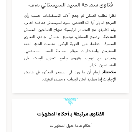
فتاوى سماحة السيد السيستاني
دام ظله
ا
نظرا للطلب المتكرر تم جمع آلاف الاستفتاءات حسب رأي
المرجع الديني آية الله العظمى السيد السيستاني مد ظله العالي،
ا
وتم تطبيقها مع المصادر الرئيسية: منهاج الصالحين، المسائل
المنتخبة، توضيح المسائل، توضيح المسائل جامع، الفتاوى
الميسرة، التعليقة على العروة الوثقى، مناسك الحج، الفقه
للمغتربين واستفتاءات موقع سماحة السيد السيستاني..
وتعرض مع تبويب وفهرس جامع لتسهيل البحث على
المتصفحين الكرام.
ك
ملاحظة
: ليعلم أن ما ورد في المصدر المذكور في هامش
الإجابات إما مطابق لمتن الجواب او مصدر لتوثيقه.
ا
ا
الفتاوى مرتبطة بـ
أحكام المطهرات
أحكام عامة حول المطهرات