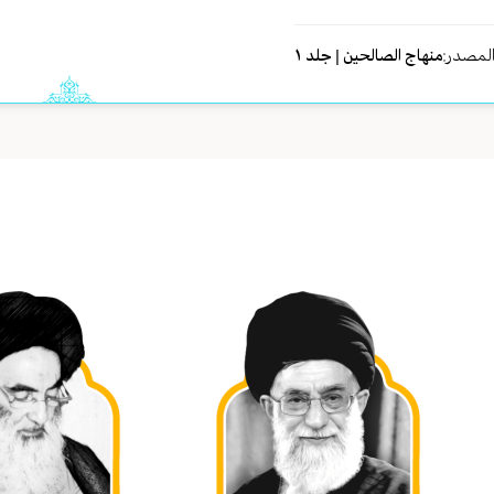
لمصدر:
منهاج الصالحين | جلد ١