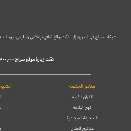
شبكة السراج في الطريق إلى الله؛ موقع ثقافي، إعلامي وتبليغي، يهدف ل
تمّت زيارة موقع سراج ٤,٨٠٠,٠٠٠ مرة خلال الستة أشهر الماضية، كما ظهر في نتائج البحث في محركات البحث٢٢,٢٩٠,٠٠٠ مرّة.
منابع الحكمة
الشيخ
القرآن الكريم
ا
نهج البلاغة
م
الصحيفة السجادية
مفاتيح الجنان
ك