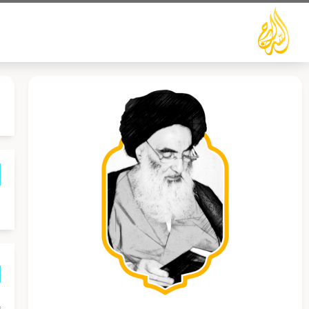
خطي
لى
لمحتوى
ش
إ