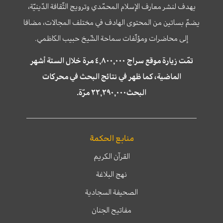
يهدف لنشر معارف الإسلام المحمّدي وترويج الثّقافة الدّينيّة،
يضمّ بساتين من المحتوى الهادف في مختلف المجالات، مضافا
إلى محاضرات ومؤلّفات سماحة الشّيخ حبيب الكاظمي.
تمّت زيارة موقع سراج ٤,٨٠٠,٠٠٠ مرة خلال الستة أشهر
الماضية، كما ظهر في نتائج البحث في محركات
البحث٢٢,٢٩٠,٠٠٠ مرّة.
منابع الحكمة
القرآن الكريم
نهج البلاغة
الصحيفة السجادية
مفاتيح الجنان