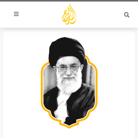
خطي
لى
لمحتوى