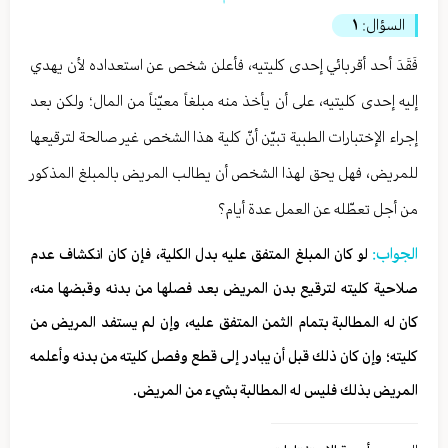
السؤال:
۱
فَقَدَ أحد أقربائي إحدى كليتيه، فأعلن شخص عن استعداده لأن يهدي
إليه إحدى كليتيه، على أن يأخذ منه مبلغاً معيّناً من المال؛ ولكن بعد
إجراء الإختبارات الطبية تبيّن أنّ كلية هذا الشخص غير صالحة لترقيعها
للمريض، فهل يحق لهذا الشخص أن يطالب المريض بالمبلغ المذكور
من أجل تعطّله عن العمل عدة أيام؟
الجواب:
لو كان المبلغ المتفق عليه بدل الكلية، فإن كان انكشاف عدم
صلاحية كليته لترقيع بدن المريض بعد فصلها من بدنه وقبضها منه،
كان له المطالبة بتمام الثمن المتفق عليه، وإن لم يستفد المريض من
كليته؛ وإن كان ذلك قبل أن يبادر إلى قطع وفصل كليته من بدنه وأعلمه
المريض بذلك فليس له المطالبة بشيء من المريض.