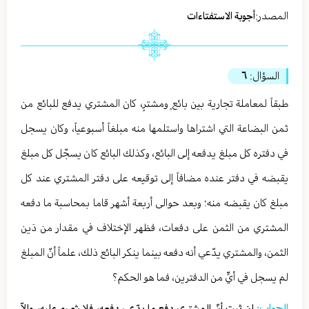
المصدر:
أجوبة الاستفتاءات
السؤال:
٦
طبقاً لمعاملة تجارية بين بائعٍ ومشترٍ، كان المشتري يدفع للبائع من
ثمن البضاعة التي اشتراها واستلمها منه مبلغاً أسبوعياً، وكان يسجل
في دفتره كل مبلغ يدفعه إلى البائع، وكذلك البائع كان يسجّل كل مبلغ
يقبضه في دفتر عنده مضافاً إلى توقيعه على دفتر المشتري عند كل
مبلغ كان يقبضه منه؛ وبعد حوالى أربعة أشهر قاما بمحاسبة ما دفعه
المشتري من الثمن على دفعات، فظهر الإختلاف في مقدار من دَين
الثمن، والمشتري يدّعي أنه دفعه بينما ينكر البائع ذلك، علماً أنّ المبلغ
لم يسجل في أيٍّ من الدفترين، فما هو الحكم؟
الجواب:
إن ثبت أنّ المشتري دفع ما يدّعي دفعه، فلا شيء عليه، وإلاّ