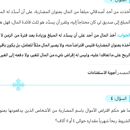
خذت من أحد أصدقائي مبلغاً من المال بعنوان المضاربة، على أن أسدّد له المب
لمبلغ إلى صديق لي كان محتاجاً إليه، وتقرر أن يسدّد هو ثلث فائدة المال، فهل 
لجواب:
أخذ المال من أحد على أن يسدّد له المبلغ وزيادة بعد فترة من الزمن ل
خذه بعنوان المضاربة فليس اقتراضاً منه، ولا يصير المال ملكاً للعامل، بل يكون باقيا
لربح على ما تعاقدا عليه، وليس له إقراض شيء من المال للغير، ولا دفعه إلى الغير 
لمصدر:
أجوبة الاستفتاءات
السؤال:
٤
لشروط ربحاً شهرياً مقداره حوالى ٤ أو ٥ آلاف؟