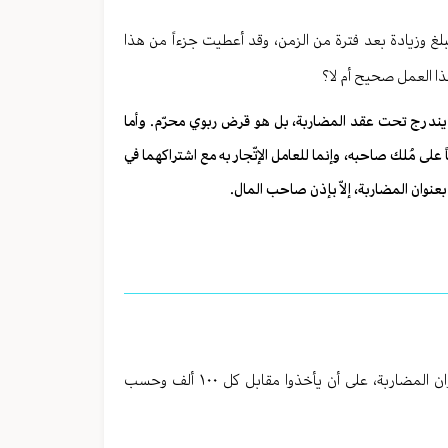
لغ وزيادة بعد فترة من الزمن، وقد أعطيت جزءاً من هذا
هذا العمل صحيح أم لا؟
ا يندرج تحت عقد المضاربة، بل هو قرض ربوي محرّم. وأما
ً على مُلك صاحبه، وإنما للعامل الإتّجار به مع اشتراكهما في
بعنوان المضاربة، إلاّ بإذن صاحب المال.
ما هو حكم اقتراض الأموال باسم المضاربة من الأشخاص الذين يدفعونها بعنوان المضاربة، على أن يأخذوا مقابل كل ١٠٠ ألف وحسب