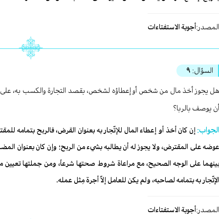
لمصدر:
أجوبة الاستفتاءات
السؤال:
٩
ل يجوز أخذ مال من شخص أو إعطاؤه لشخص، بقصد التجارة والكسب به، على أن 
ن يوصف بالربا؟
لجواب:
إن كان أخذ أو إعطاء المال للإتّجار به بعنوان القرض، فالربح بتمامه للمق
وضه على المقترض، ولا يجوز له أن يطالبه بشيء من الربح؛ وإن كان بعنوان المضا
ينهما على الوجه الصحيح، مع مراعاة شروط صحتها شرعاً، ومن جملتها تعيين ما لك
لإتّجار به بتمامه لصاحبه، ولم يكن للعامل إلاّ أجرة مِثل عمله.
لمصدر:
أجوبة الاستفتاءات