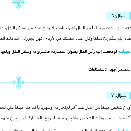
السؤال:
٦
فعت إلى شخص مبلغاً من المال لشراء واستيراد وبيع عدد من وسائل النقل، على أ
دة أيام سلّم إليّ مبلغاً وقال: هذه حصتك من الأرباح، فهل يجوز لي أخذ ذلك الم
لجواب:
لو دفعت إليه رأس المال بعنوان المضاربة، فاشترى به وسائل النقل وباعه
لمصدر:
أجوبة الاستفتاءات
السؤال:
٧
ودع شخص مبلغاً من المال عند آخر للإتجار به، وشهرياً يأخذ منه مبلغاً على ا
نّ صاحب المال وذلك الشخص تواهبا برضاهما الربح والخسارة، فهل يصحّ منهما