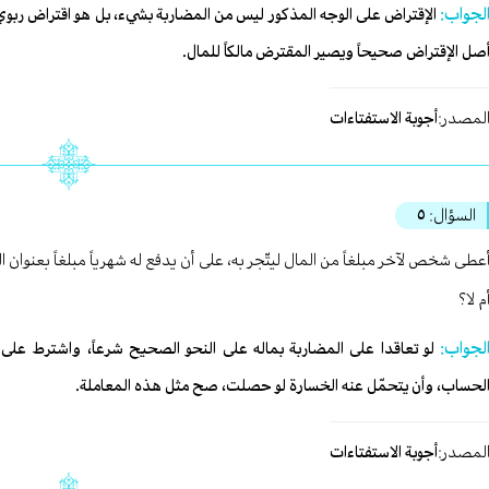
لجواب:
الإقتراض على الوجه المذكور ليس من المضاربة بشيء، بل هو اقتراض ربوي محرّ
صل الإقتراض صحيحاً ويصير المقترض مالكاً للمال.
لمصدر:
أجوبة الاستفتاءات
السؤال:
٥
عطى شخص لآخر مبلغاً من المال ليتّجر به، على أن يدفع له شهرياً مبلغاً بعنوان
م لا؟
لجواب:
لو تعاقدا على المضاربة بماله على النحو الصحيح شرعاً، واشترط على 
لحساب، وأن يتحمّل عنه الخسارة لو حصلت، صح مثل هذه المعاملة.
لمصدر:
أجوبة الاستفتاءات