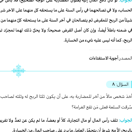
لجواب:
لو كان دفع المال إليه بعنوان المضاربة على الوجه الصحيح، فلا بأس ف
لحساب، ولا في تصالحهما في رأس السنة على ما يستحقه كل منهما على الآخر شرعاً؛
يئاً من الربح للمقرِض ثم يتصالحان في آخر السنة على ما يستحقه كلٌ منهما من ال
ي ضمنه باطلاً أيضاً، وإن كان أصل القرض صحيحاً؛ ولا يحلّ ذلك لهما لمجرّ
لربح، كما أنه ليس عليه شيء من الخسارة.
لمصدر:
أجوبة الاستفتاءات
السؤال:
٨
خذ شخص مالاً من آخر للمضاربة به، على أن يكون ثلثا الربح له وثلثه لصاحب ا
ُرقت السلعة فعلى مَن تقع الغرامة؟
لجواب:
تلف رأس المال أو مال التجارة، كلاً أو بعضاً، ما لم يكن عن تعدٍّ ولا تف
الربح، إلاّ مع شرط أن يتحمّل العامل ما يرد على صاحب المال من الخسارة.