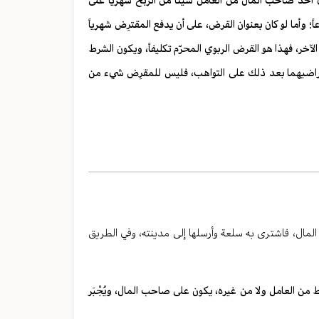
ي أخذ صاحب المال من العامل شيئاً من الربح شهرياً على
 وأما لو كان بعنوان القرض، على أن يدفع المقترِض شهرياً
آخر، فهذا هو القرض الربوي المحرّم تكليفاً، ويكون الشرط
د تراضيهما بعد ذلك على التواهب، فليس للمقرِض شيء من
لمال، فاشترى به سلعة وأرسلها إلى مدينته، وفي الطريق
ريط من العامل ولا من غيره، يكون على صاحب المال، ويُجْبَر