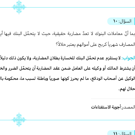
السؤال:
١٠
ما أنّ معاملات البنوك لا تعدّ مضاربة حقيقية، حيث لا يتحمّل البنك فيها 
لمصارف شهرياً كربح على أموالهم يعتبر حلالاً؟
لجواب:
لا يستلزم عدم تحمّل البنك للخسارة بطلان المضاربة، ولا يكون ذلك دليلاً 
ن يشترط المالك أو وكيله على العامل ضمن عقد المضاربة أن يتحمّل الضرر والخس
لوكيل عن أصحاب الودائع، ما لم يحرز كونها صورياً وباطلة لسبب ما، محكومة بال
لال لهم.
لمصدر:
أجوبة الاستفتاءات
السؤال:
١١