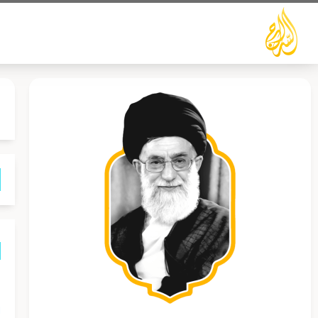
خطي
لى
لمحتوى
ه
ا