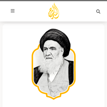
خطي
لى
لمحتوى