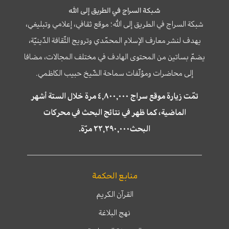
شبكة السراج في الطريق إلى الله
شبكة السراج في الطريق إلى الله؛ موقع ثقافي، إعلامي وتبليغي،
يهدف لنشر معارف الإسلام المحمّدي وترويج الثّقافة الدّينيّة،
يضمّ بساتين من المحتوى الهادف في مختلف المجالات، مضافا
إلى محاضرات ومؤلّفات سماحة الشّيخ حبيب الكاظمي.
تمّت زيارة موقع سراج ٤,٨٠٠,٠٠٠ مرة خلال الستة أشهر
الماضية، كما ظهر في نتائج البحث في محركات
البحث٢٢,٢٩٠,٠٠٠ مرّة.
منابع الحكمة
القرآن الكريم
نهج البلاغة