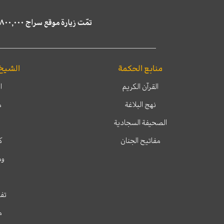
تمّت زيارة موقع سراج ٤,٨٠٠,٠٠٠ مرة خلال الستة أشهر الماضية، كما ظهر في نتائج البحث في محركات البحث٢٢,٢٩٠,٠٠٠ مرّة.
منابع الحكمة
الشيخ
القرآن الكريم
ا
نهج البلاغة
م
الصحيفة السجادية
مفاتيح الجنان
ك
وم
تفس
م