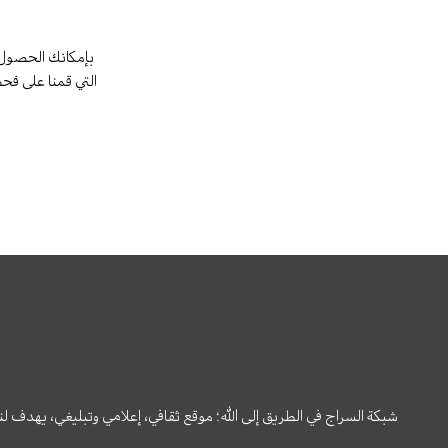
بإمكانك الحصول 
التي قمنا على فح
شبكة السراج في الطريق إلى الله؛ موقع ثقافي، إعلامي وتبليغي، يهدف ل