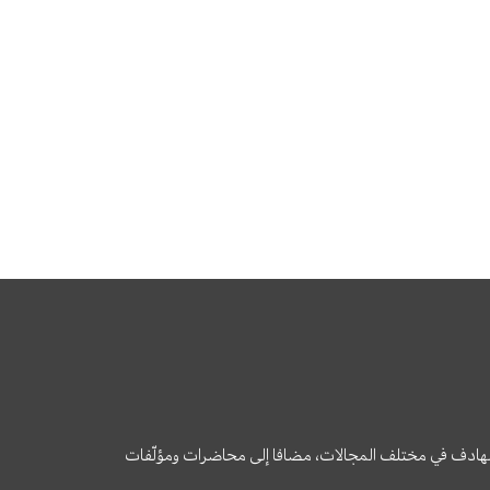
وى الهادف في مختلف المجالات، مضافا إلى محاضرات ومؤلّفات