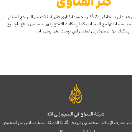
كنز الفتاوىٰ
هنا على نسخة فريدة لأكبر مجموعة فتاوى فقهية لثلاث من المراجع العظام
صها ومطابقتها مع المصادر، كما بإمكانك التمتع بفهرس سلس ونافع للجميع
يمكنك من الوصول إلى الفتوى التي تبحث عنها بسهولة.
شبكة السراج في الطريق إلى الله
نشر معارف الإسلام المحمّدي وترويج الثّقافة الدّينيّة، يضمّ بساتين من المحت