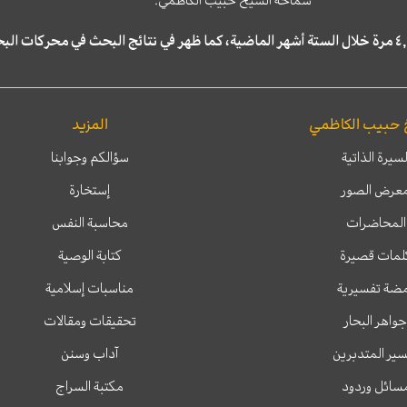
سماحة الشّيخ حبيب الكاظمي.
 حبيب الكاظمي
المزيد
لسيرة الذاتية
سؤالكم وجوابنا
عرض الصور
إستخارة
المحاضرات
محاسبة النفس
لمات قصيرة
كتابة الوصية
ضة تفسيرية
مناسبات إسلامية
جواهر البحار
تحقيقات ومقالات
ير المتدبرين
آداب وسنن
سائل وردود
مكتبة السراج