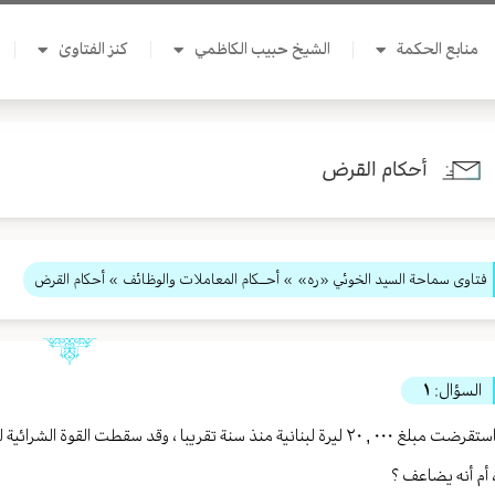
منابع الحكمة
الشيخ حبيب الكاظمي
كنز الفتاوىٰ
أحكام القرض
فتاوى سماحة السيد الخوئي «ره»
»
أحــكام المعاملات والوظائف
» أحكام القرض
السؤال:
١
استقرضت مبلغ ٠٠٠ , ٢٠ ليرة لبنانية منذ سنة تقريبا ، وقد سقطت القو
 أم أنه يضاعف ؟