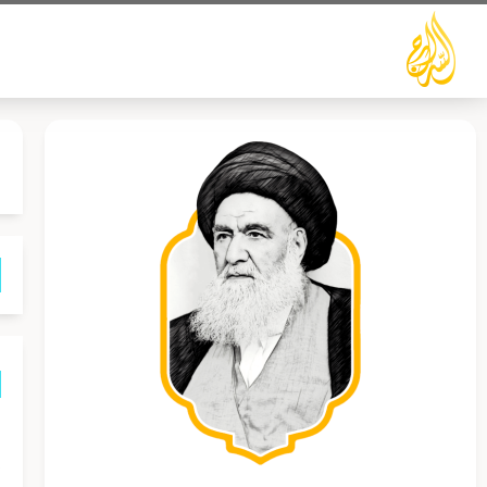
خطي
لى
لمحتوى
،