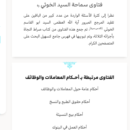
فتاوى سماحة السيد الخوئي
ره
ا
نظرا إلى كثرة الأسئلة الواردة من عدد كبير من الباقين على
تقليد المرجع المبرور آية الله العظمى السيد ابو القاسم
(قدس سره)
الخوئي
، تم جمع هذه الفتاوى من كتاب صراط النجاة
بأجزائه الثلاثة، وتم تبويبها في فهرس جامع لتسهيل البحث على
المتصفحين الكرام.
ل
و
م
الفتاوى مرتبطة بـ
أحــكام المعاملات والوظائف
ا
أحكام عامة حول المعاملات والوظائف
ر
أحكام حقوق الطبع والنسخ
أحكام بيع النسيئة
أحكام العمل في البنوك