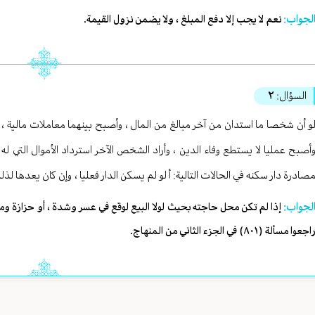
لجواب:
نعم لا يجب إلا دفع المبلغ ، ولا يضمن نزول القيمة.
السؤال:
٢
و أن شخصا ما استدان من آخر مبالغ من المال ، وأصبح بينهما معاملات مالية ، و
أصبح عمليا لا يستطع وفاء الدين ، وأراد الشخص الآخر استرداد الأموال التي 
صادرة دار سكنه في الحالات التالية: أ لو لم يسكن الدار فعليا ، وإن كان يعدها لذ
لجواب:
إذا لم تكن محل حاجته بحيث لولا البيع لوقع في عسر وشدة ، أو حزازة ومن
اجعوا مسألة (٨٠١) في الجزء الثاني من المنهاج.