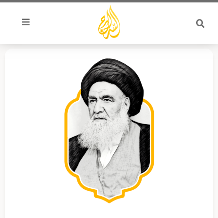
خطي
لى
لمحتوى