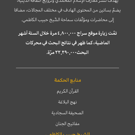
يهدف لنشر معارف الإسلام المحمّدي وترويج الثّقافة الدّينيّة،
يضمّ بساتين من المحتوى الهادف في مختلف المجالات، مضافا
إلى محاضرات ومؤلّفات سماحة الشّيخ حبيب الكاظمي.
تمّت زيارة موقع سراج ٤,٨٠٠,٠٠٠ مرة خلال الستة أشهر
الماضية، كما ظهر في نتائج البحث في محركات
البحث٢٢,٢٩٠,٠٠٠ مرّة.
منابع الحكمة
القرآن الكريم
نهج البلاغة
الصحيفة السجادية
مفاتيح الجنان
الشيخ حبيب الكاظمي