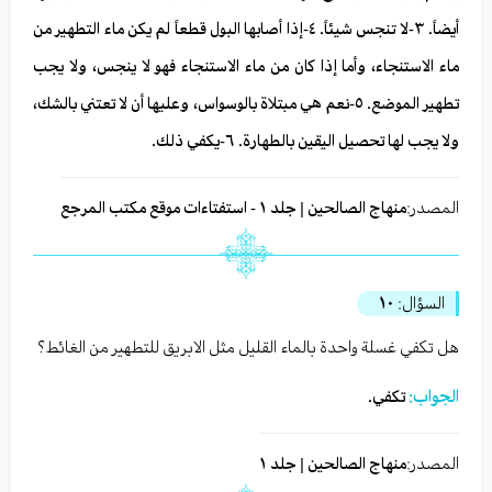
أيضاً. ٣-لا تنجس شيئاً. ٤-إذا أصابها البول قطعاً لم يكن ماء التطهير من
ماء الاستنجاء، وأما إذا كان من ماء الاستنجاء فهو لا ينجس، ولا يجب
تطهير الموضع. ٥-نعم هي مبتلاة بالوسواس، وعليها أن لا تعتني بالشك،
ولا يجب لها تحصيل اليقين بالطهارة. ٦-يكفي ذلك.
المصدر:
منهاج الصالحين | جلد ١ - استفتاءات موقع مكتب المرجع
السؤال:
١٠
هل تكفي غسلة واحدة بالماء القليل مثل الابريق للتطهير من الغائط؟
الجواب:
تكفي.
المصدر:
منهاج الصالحين | جلد ١