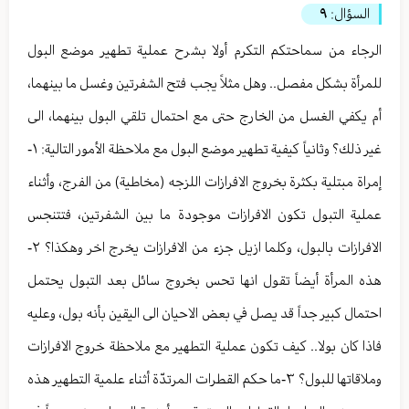
السؤال:
٩
الرجاء من سماحتكم التكرم أولا بشرح عملية تطهير موضع البول
للمرأة بشكل مفصل.. وهل مثلاً يجب فتح الشفرتين وغسل ما بينهما،
أم يكفي الغسل من الخارج حتى مع احتمال تلقي البول بينهما، الى
غير ذلك؟ وثانياً كيفية تطهير موضع البول مع ملاحظة الأمور التالية: ١-
إمراة مبتلية بكثرة بخروج الافرازات اللزجه (مخاطية) من الفرج، وأثناء
عملية التبول تكون الافرازات موجودة ما بين الشفرتين، فتتنجس
الافرازات بالبول، وكلما ازيل جزء من الافرازات يخرج اخر وهكذا؟ ٢-
هذه المرأة أيضاً تقول انها تحس بخروج سائل بعد التبول يحتمل
احتمال كبير جداً قد يصل في بعض الاحيان الى اليقين بأنه بول، وعليه
فاذا كان بولا.. كيف تكون عملية التطهير مع ملاحظة خروج الافرازات
وملاقاتها للبول؟ ٣-ما حكم القطرات المرتدّة أثناء علمية التطهير هذه