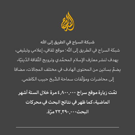
شبكة السراج في الطريق إلى الله
شبكة السراج في الطريق إلى الله؛ موقع ثقافي، إعلامي وتبليغي،
يهدف لنشر معارف الإسلام المحمّدي وترويج الثّقافة الدّينيّة،
يضمّ بساتين من المحتوى الهادف في مختلف المجالات، مضافا
إلى محاضرات ومؤلّفات سماحة الشّيخ حبيب الكاظمي.
تمّت زيارة موقع سراج ٤,٨٠٠,٠٠٠ مرة خلال الستة أشهر
الماضية، كما ظهر في نتائج البحث في محركات
البحث٢٢,٢٩٠,٠٠٠ مرّة.