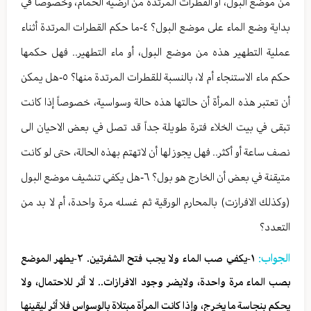
من موضع البول، او القطرات المرتدة من أرضية الحمام، وخصوصاً في
بداية وضع الماء على موضع البول؟ ٤-ما حكم القطرات المرتدة أثناء
عملية التطهير هذه من موضع البول، أو ماء التطهير.. فهل حكمها
حكم ماء الاستنجاء أم لا، بالنسبة للقطرات المرتدة منها؟ ٥-هل يمكن
أن تعتبر هذه المرأة أن حالتها هذه حالة وسواسية، خصوصاً إذا كانت
تبقى في بيت الخلاء فترة طويلة جداً قد تصل في بعض الاحيان الى
نصف ساعة أو أكثر.. فهل يجوز لها أن لاتهتم بهذه الحالة، حتى لو كانت
متيقنة في بعض أن الخارج هو بول؟ ٦-هل يكفي تنشيف موضع البول
(وكذلك الافرازت) بالمحارم الورقية ثم غسله مرة واحدة، أم لا بد من
التعدد؟
الجواب:
١-يكفي صب الماء ولا يجب فتح الشفرتين. ٢-يطهر الموضع
بصب الماء مرة واحدة، ولايضر وجود الافرازات.. لا أثر للاحتمال، ولا
يحكم بنجاسة ما يخرج، وإذا كانت المرأة مبتلاة بالوسواس فلا أثر ليقينها