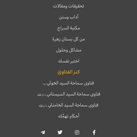
تحقيقات ومقالات
آداب وسنن
مكتبة السراج
من كل بستان زهرة
مشاكل وحلول
اختبر نفسك
كنز الفتاوىٰ
فتاوى سماحة السيد الخوئي
ره
فتاوى سماحة السيد السيستاني
دام ظله
فتاوى سماحة السيد الخامنئي
دام ظله
أحكام تهمّك
T
T
I
F
e
w
n
a
l
i
s
c