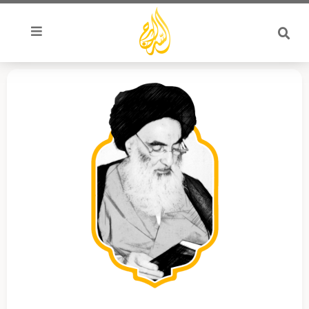
خطي
لى
لمحتوى