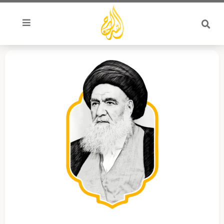
خطي
لى
لمحتوى