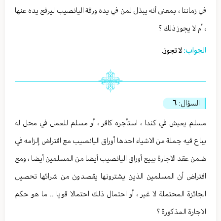
في زماننا ، بمعنى أنه يبذل لمن في يده ورقة اليانصيب ليرفع يده عنها
، أم لا يجوز ذلك ؟
الجواب:
لا تجوز.
السؤال:
٦
مسلم يعيش في كندا ، استأجره كافر ، أو مسلم للعمل في محل له
يباع فيه جملة من الاشياء احدها أوراق اليانصيب مع افتراض إلزامه في
ضمن عقد الاجارة ببيع أوراق اليانصيب أيضا من المسلمين أيضا ، ومع
افتراض أن المسلمين الذين يشترونها يقصدون من شرائها تحصيل
الجائزة المحتملة لا غير ، أو احتمال ذلك احتمالا قويا .. ما هو حكم
الاجارة المذكورة ؟