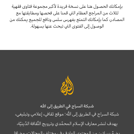
بإمكانك الحصول هنا على نسخة فريدة لأكبر مجموعة فتاوى فقهية
لثلاث من المراجع العظام التي قمنا على فحصها ومطابقتها مع
المصادر، كما بإمكانك التمتع بفهرس سلس ونافع للجميع يمكنك من
الوصول إلى الفتوى التي تبحث عنها بسهولة.
شبكة السراج في الطريق إلى الله
شبكة السراج في الطريق إلى الله؛ موقع ثقافي، إعلامي وتبليغي،
يهدف لنشر معارف الإسلام المحمّدي وترويج الثّقافة الدّينيّة،
يضمّ بساتين من المحتوى الهادف في مختلف المجالات، مضافا