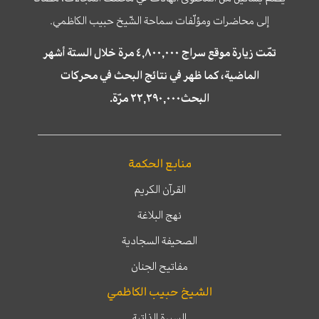
إلى محاضرات ومؤلّفات سماحة الشّيخ حبيب الكاظمي.
تمّت زيارة موقع سراج ٤,٨٠٠,٠٠٠ مرة خلال الستة أشهر
الماضية، كما ظهر في نتائج البحث في محركات
البحث٢٢,٢٩٠,٠٠٠ مرّة.
منابع الحكمة
القرآن الكريم
نهج البلاغة
الصحيفة السجادية
مفاتيح الجنان
الشيخ حبيب الكاظمي
السيرة الذاتية