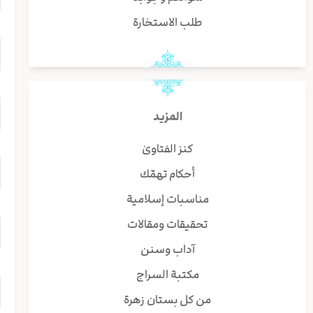
طلب الاستخارة
المزيد
كنز الفتاوىٰ
أحكام تهمّك
مناسبات إسلامية
تحقيقات ومقالات
آداب وسنن
مكتبة السراج
من كل بستان زهرة