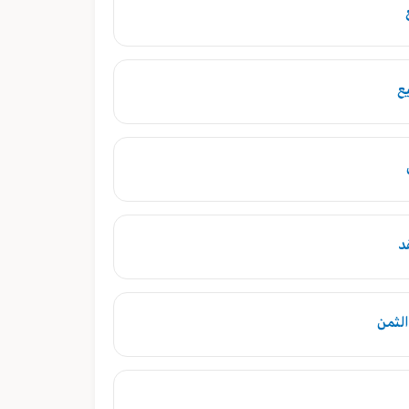
يع
د
الثمن