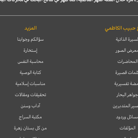
 حبيب الكاظمي
المزيد
لسيرة الذاتية
سؤالكم وجوابنا
عرض الصور
إستخارة
المحاضرات
محاسبة النفس
لمات قصيرة
كتابة الوصية
ضة تفسيرية
مناسبات إسلامية
جواهر البحار
تحقيقات ومقالات
ير المتدبرين
آداب وسنن
سائل وردود
مكتبة السراج
المؤلفات
من كل بستان زهرة