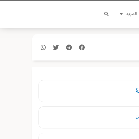
المزيد
ة
ن