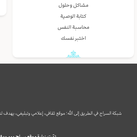
مشاكل وحلول
كتابة الوصية
محاسبة النفس
اختبر نفسك
شبكة السراج في الطريق إلى الله؛ موقع ثقافي، إعلامي وتبليغي، يهدف ل
تمّت زيارة موقع سراج ٤,٨٠٠,٠٠٠ مرة خلال الستة أشهر الماضية، كما ظهر في نتائج البحث في محركات البحث٢٢,٢٩٠,٠٠٠ مرّة.