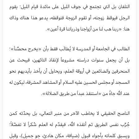
التلفاز، بل التي تجتمع في جوف الليل على مائدة قيام الليل؛ يقوم
الرجل فيوقظ زوجته، أو تقوم الزوجة فتوقظه، يدعو هذا هناك وذاك
هنا: «ربنا هب لنا من أزواجنا وذرياتنا قرة أعين».
الطالب في الجامعة أو المدرسة لا يُطالَب فقط بأن «يخرج محصَّناً»؛
بل أن يجعل سنوات دراسته مشروعاً لإنقاذ التائهين، فيبحث عن
المنحرفين والضائعين في أروقة العلم، ويحاول أن يأخذ بأيديهم نحو
المسجد أو مجلس الحسين عليه السلام أو المشاهد المشرفة، ليكون له
عند الله جاهُ من «استنقذ عبداً من طريق الضلالة».
الناصح الحقيقي لا يخاطب الآخر من منبر التعالي، بل يحدّثه كمن
جُرِّب نفس الطريق ثم أنقذه الله، فيقدّم له العلم شُكراً لا تفضّلاً؛
ويسبق كلماته بأجواء قبول (ضيافة، مكان هادئ، جو جميل)، وقبل