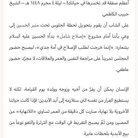
أعظم صفقة قد تخسرها في حياتك! – ليلة ٤ محرم ١٤٤٨ هـ – الشيخ
حبيب الكاظمي
على الشاب أن يقوم بتحويل لحظة الجلوس تحت
منبر الحسين
إلى
وعيٍ بأننا أمام مشروع «
إصلاح شامل
» بدأه الحسين عليه السلام
بشعاره: «إنما خرجت لطلب الإصلاح في أمة جدي»، ليصبح حضور
المجلس تمريناً على مراجعة النفس والعمر والعلاقات، لا مجرّد حضور
عاطفي.
الإنسان يمكن أن يفرّ من أخيه وزوجه وولده يوم القيامة، لكنه لا
يستطيع الفرار من نفسه التي ستلازمه إلى أبد الآبدين؛ فإذا كانت حياتنا
الأخروية بلا نهاية، صارت كل دقيقة من العمر تساوي «اللانهاية» من
المصير، ومن ثَمّ يصبح التفريط في الوقت مع الثرثرة واللغو نوعاً من
بيع الأبدية بلحظات عابرة.