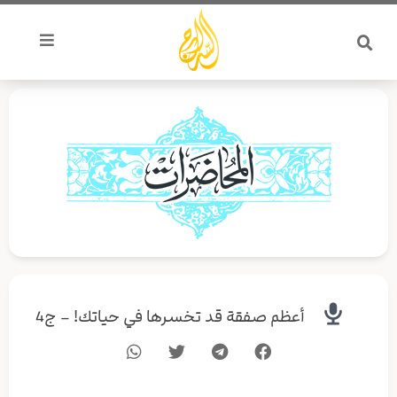
خطي
لى
لمحتوى
أعظم صفقة قد تخسرها في حياتك! – ج4