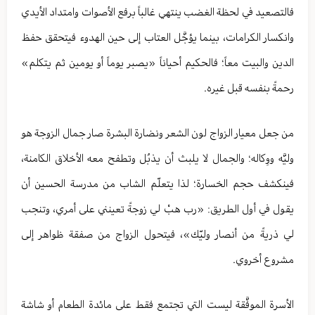
فالتصعيد في لحظة الغضب ينتهي غالباً برفع الأصوات وامتداد الأيدي
وانكسار الكرامات، بينما يؤجَّل العتاب إلى حين الهدوء فيتحقق حفظ
الدين والبيت معاً؛ فالحكيم أحياناً «يصبر يوماً أو يومين ثم يتكلم»
رحمةً بنفسه قبل غيره.
من جعل معيار الزواج لون الشعر ونضارة البشرة صار جمال الزوجة هو
وليَّه ووِكاله؛ والجمال لا يلبث أن يذبُل وتطفح معه الأخلاق الكامنة،
فينكشف حجم الخسارة؛ لذا يتعلّم الشاب من مدرسة الحسين أن
يقول في أول الطريق: «رب هبْ لي زوجةً تعينني على أمري، وتنجب
لي ذريةً من أنصار وليّك»، فيتحول الزواج من صفقة ظواهر إلى
مشروع أخروي.
الأسرة الموفَّقة ليست التي تجتمع فقط على مائدة الطعام أو شاشة