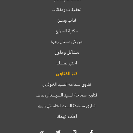
تحقيقات ومقالات
آداب وسنن
مكتبة السراج
من كل بستان زهرة
مشاكل وحلول
اختبر نفسك
كنز الفتاوىٰ
فتاوى سماحة السيد الخوئي
ره
فتاوى سماحة السيد السيستاني
دام ظله
فتاوى سماحة السيد الخامنئي
دام ظله
أحكام تهمّك
T
T
I
F
e
w
n
a