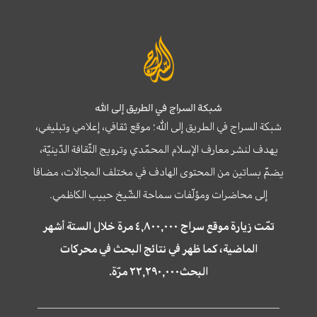
شبكة السراج في الطريق إلى الله
شبكة السراج في الطريق إلى الله؛ موقع ثقافي، إعلامي وتبليغي،
يهدف لنشر معارف الإسلام المحمّدي وترويج الثّقافة الدّينيّة،
يضمّ بساتين من المحتوى الهادف في مختلف المجالات، مضافا
إلى محاضرات ومؤلّفات سماحة الشّيخ حبيب الكاظمي.
تمّت زيارة موقع سراج ٤,٨٠٠,٠٠٠ مرة خلال الستة أشهر
الماضية، كما ظهر في نتائج البحث في محركات
البحث٢٢,٢٩٠,٠٠٠ مرّة.