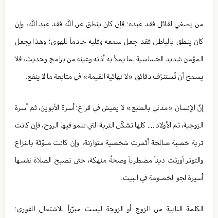
من يصغي لقائل فقد عبده؛ فإن كان ينطق عن الله فقد عبد الله، وإن
كان ينطق بالباطل فقد جعل سمعه وقلبه خادماً للهوى؛ وهذا يجعل
المؤمن شديد الحساسية لما يملأ به أذنه وعينه من برامج وحديث، فلا
يسمح أن تُستنزَف دقائق «لا نهائية القيمة» في متابعة ما لا ينفع.
إنّ الإنسان «مدني بالطبع» لا يعيش في فراغ؛ أسرة الأبوين، ثم أسرة
الزوجية، ثم الأولاد… كلها تشكّل التربة التي تنمو فيها الروح، فإن كانت
تربة خصبة صالحة أثمرت شخصية متوازنة، وإن كانت ملوّثة بالنزاع
والتوتر أورثت ديناً مضطرباً وصحةً منهكة، حتى تصبح الصلاة نفسها
أسيرة لجو الخصومة في البيت.
الكلمة النابية من الزوج أو الزوجة ليست مبرّراً للاشتعال الفوري؛