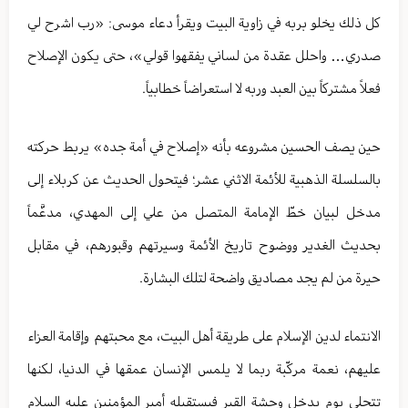
كل ذلك يخلو بربه في زاوية البيت ويقرأ دعاء موسى: «رب اشرح لي
صدري… واحلل عقدة من لساني يفقهوا قولي»، حتى يكون الإصلاح
فعلاً مشتركاً بين العبد وربه لا استعراضاً خطابياً.
حين يصف الحسين مشروعه بأنه «إصلاح في أمة جده» يربط حركته
بالسلسلة الذهبية للأئمة الاثني عشر؛ فيتحول الحديث عن كربلاء إلى
مدخل لبيان خطّ الإمامة المتصل من علي إلى المهدي، مدعَّماً
بحديث الغدير ووضوح تاريخ الأئمة وسيرتهم وقبورهم، في مقابل
حيرة من لم يجد مصاديق واضحة لتلك البشارة.
الانتماء لدين الإسلام على طريقة أهل البيت، مع محبتهم وإقامة العزاء
عليهم، نعمة مركّبة ربما لا يلمس الإنسان عمقها في الدنيا، لكنها
تتجلى يوم يدخل وحشة القبر فيستقبله أمير المؤمنين عليه السلام