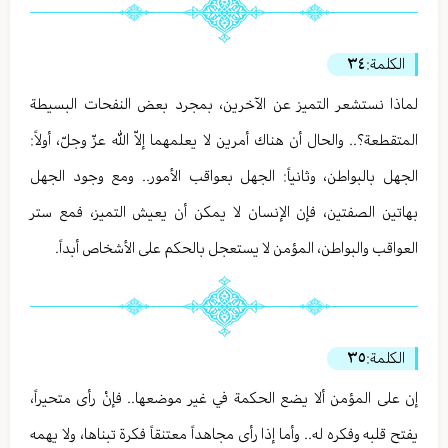
الكلمة:
٣٤
لماذا نستشعر التميز عن الآخرين، بمجرد بعض النفحات البسيطة
المتقطعة؟.. والحال أن هناك أمرين لا يعلمهما إلاّ الله عزّ وجلّ، أولاً:
الجهل بالبواطن، وثانياً: الجهل بعواقب الأمور.. ومع وجود الجهل
بهاتين الصفتين، فإن الإنسان لا يمكن أن يعيش التميز، فمع ستر
العواقب والبواطن، المؤمن لا يستعجل بالحكم على الأشخاص أبداً.
الكلمة:
٣٥
إن على المؤمن ألا يضع الحكمة في غير موضعها.. فإنْ رأى متحيراً،
يفتح قلبه وفكره له.. وأما إذا رأى مجاهداً معتنقاً فكرة تبناها، ولا يهمه