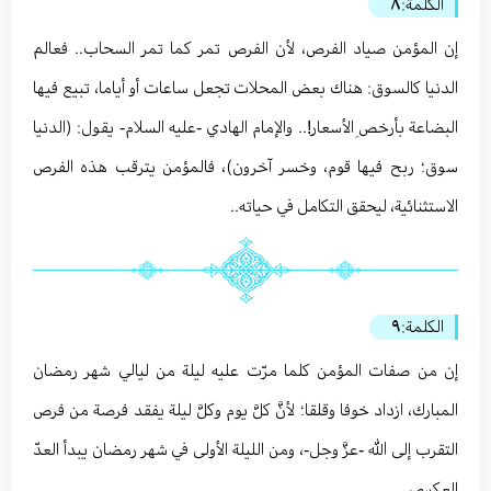
الكلمة:
٨
إن المؤمن صياد الفرص، لأن الفرص تمر كما تمر السحاب.. فعالم
الدنيا كالسوق: هناك بعض المحلات تجعل ساعات أو أياما، تبيع فيها
البضاعة بأرخصِ الأسعار!.. والإمام الهادي -عليه السلام- يقول: (الدنيا
سوق؛ ربح فيها قوم، وخسر آخرون)، فالمؤمن يترقب هذه الفرص
الاستثنائية، ليحقق التكامل في حياته..
الكلمة:
٩
إن من صفات المؤمن كلما مرّت عليه ليلة من ليالي شهر رمضان
المبارك، ازداد خوفا وقلقا؛ لأنَّ كلَّ يوم وكلَّ ليلة يفقد فرصة من فرص
التقرب إلى الله -عزَّ وجل-، ومن الليلة الأولى في شهر رمضان يبدأ العدّ
العكسي..