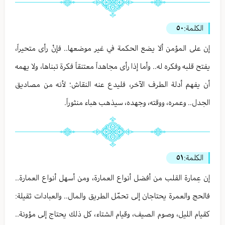
الكلمة:
٥٠
إن على المؤمن ألا يضع الحكمة في غير موضعها.. فإنْ رأى متحيراً،
يفتح قلبه وفكره له.. وأما إذا رأى مجاهداً معتنقاً فكرة تبناها، ولا يهمه
أن يفهم أدلة الطرف الآخر، فليدع عنه النقاش؛ لأنه من مصاديق
الجدل.. وعمره، ووقته، وجهده، سيذهب هباء منثوراً.
الكلمة:
٥١
إن عِمارة القلب من أفضل أنواع العمارة، ومن أسهل أنواع العمارة..
فالحج والعمرة يحتاجان إلى تحمّل الطريق والمال.. والعبادات ثقيلة:
كقيام الليل، وصوم الصيف، وقيام الشتاء، كل ذلك يحتاج إلى مؤونة..