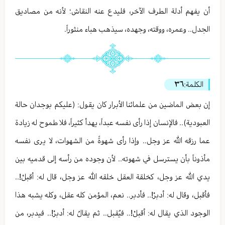
أن يفهم أدلة الطرف الآخر، فليدع عنه النقاش؛ لأنه من مصاديق
الجدل.. وعمره، ووقته، وجهده، سيذهب هباء منثوراً.
الكلمة:
٣٦
إن بعض الماضين من علمائنا الأبرار كان يقول: (عليكم بوجدان حالة
العبودية).. فالإنسان إذا رأى نفسه عبداً، يهدأ كثيراً، فلا طموح له زيادة
عما رزقه الله عز وجل.. وإذا رأى شهوةً من الشهوات، لا يرى نفسه
مأذوناً بأن يسترسل في شهوته.. لأن وجوده من رأسه إلى قدميه بين
يدي الله عز وجل، كخلقة العقل خلقه الله عز وجل، قال له: أقبلْ!..
فأقبل، وقال له: أدبرْ!.. فأدبر.. نعم، المؤمن كله عقل، وكله يشبه هذا
الوجود الذي يقال له: أقبلْ!.. فيُقبل.. ثم يقالُ له: أدبرْ!.. فيدبر، من