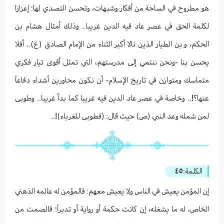
هو مطروح في الساحة من أفكار وشبهات، وتحسن التصدي لها؛ إعزازا
لكلمة الحق في عصر عاد فيه الدين غريبا.. وذلك أمثال هشام بن
الحكم، و بن الطيار الذين نالا أكبر الثناء من الإمام الصادق (ع).. أفلا
يحسن بنا -ونحن ننتمي إلى مدرستهم، التي تمثل أقوى تيار فكري
متماسك ومتوازن في تاريخ الإسلام- أن نكون محاورين أشداء دفاعاً
عنها؟!.. وخاصة في عصر عاد الدين فيه غريبا كما بدأ غريبا.. وطوبى
لمن شمله وعد النبي (ص) حيث قال: (فطوبى للغرباء)!..
الكلمة:
٤٥
إن المؤمن يعيش في الناس ولا يعيش معهم: فالمؤمن له عالمه الذهني
الخاص، له ما يشغله، إن كانت حكمة أو رواية أو تدبراً؛ فالصمت من