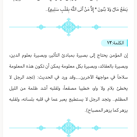
يَنفَعُ مَالٌ وَلا بَنُونَ * إِلاَّ مَنْ أَتَى اللَّهَ بِقَلْبٍ سَلِيمٍ}..
الكلمة:
١٢
إن المؤمن يحتاج إلى بصيرة بمبادئ التأثير، وبصيرة بعلوم الدين،
وبصيرة بالعقائد، وبصيرة بكل معلومة يمكن أن تكون هذه المعلومة
سلاحاً في مواجهة الآخرين…وقد ورد في الحديث: (تجد الرجل لا
يخطئ بلام ولا واو، خطيبا مصقعاً، ولقلبه أشد ظلمة من الليل
المظلم.. وتجد الرجل لا يستطيع يعبر عما في قلبه بلسانه، ولقلبه
يزهر كما يزهر المصباح).