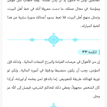
العالمين أوكل له الأمور، إلا أن يذل نفسه.. وهنا خطاب لكل مؤمن
ومؤمنة: في مجال عملك، ما دمت معروفا أنك في خط أهل البيت،
وتمثل منهج أهل البيت، فلا تعط بسوء أعمالك صورة سلبية عن هذا
الخط المبارك..
الكلمة:
٣٣
إن من الأهوال في عرصات القيامة والبرزخ التبعات المالية.. ولذلك فإن
المؤمن، يجب أن يكون منضبطا ودقيقا في أموره المالية.. ولكن لو
تورط فهنالك طريقة للتعويض: إما بالدفع لمن يعلمه أو لورثته، أو إذا
كان الشخص مجهولاً، يعطي ذلك للحاكم الشرعي، فيصل إلى الله عز
وجل.