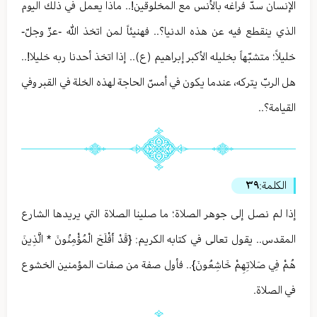
الإنسان سدّ فراغه بالأنس مع المخلوقين!.. ماذا يعمل في ذلك اليوم
الذي ينقطع فيه عن هذه الدنيا؟.. فهنيئاً لمن اتخذ الله -عزّ وجلّ-
خليلاً؛ متشبّهاً بخليله الأكبر إبراهيم (ع).. إذا اتخذ أحدنا ربه خليلا!..
هل الربّ يتركه، عندما يكون في أمسّ الحاجة لهذه الخلة في القبر وفي
القيامة؟..
الكلمة:
٣٩
إذا لم نصل إلى جوهر الصلاة؛ ما صلينا الصلاة التي يريدها الشارع
المقدس.. يقول تعالى في كتابه الكريم: {قَدْ أَفْلَحَ الْمُؤْمِنُونَ * الَّذِينَ
هُمْ فِي صَلاتِهِمْ خَاشِعُونَ}.. فأول صفة من صفات المؤمنين الخشوع
في الصلاة.