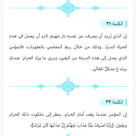
الكلمة:
٢١
إن الذي يُريد أن يصرف عن نفسهِ نار جهنم، لابد أن يعمل في هذهِ
الحياة الدنيا.. وذلك من خلال ربط المعاصي بالعقوبات، فالمؤمن
الذي يصل إلى هذهِ الدرجة من اليقين، ويرى ما وراء الحرام؛ عندئذٍ
يرتدع بشكلٍّ تلقائي..
الكلمة:
٢٢
إن المؤمن عندما يقف أمام الحرام، ينظر إلى ملكوت ذلكَ الحرام
ويقول: {رَبَّنَا اصْرِفْ عَنَّا عَذَابَ جَهَنَّمَ إِنَّ عَذَابَهَا كَانَ غَرَامًا}..