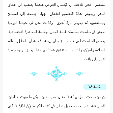
للتنفس.. نحن نلاحظ أن الإنسان الغواص عندما يذهب إلى أعماق
البحر، ويعيش حالة الاختناق لفقدان الهواء؛ يصعد إلى السطح
ويستنشق، ثم يغوص تارة أخرى.. وكذلك نحن في حياتنا اليومية
نعيش في ظلمات مظلمة: ظلمة العمل، وظلمة المعاشرة الاجتماعية،
وبعض الظلمات التي تسلب الإنسان روحه.. فعليه أن يلجأ إلى عالم
الصلاة، والقرآن، والدعاء؛ ليستنشق شيئاً من هذا الرحيق، ويرجع مرة
أخرى إلى واقعه.
الكلمة:
١٨
إن من صفات المؤمن أنه لا يعتني بغير اليقين.. وكل ما يورث له الظن،
الأصل فيه عدم الجدية، يقول تعالى في كتابه الكريم: {إِنَّ الظَّنَّ لاَ يُغْنِي