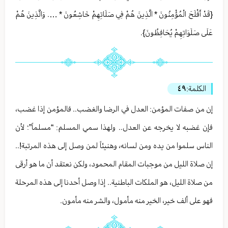
{قَدْ أَفْلَحَ الْمُؤْمِنُونَ * الَّذِينَ هُمْ فِي صَلَاتِهِمْ خَاشِعُونَ * …. وَالَّذِينَ هُمْ
عَلَى صَلَوَاتِهِمْ يُحَافِظُونَ}.
الكلمة:
٤٩
إن من صفات المؤمن: العدل في الرضا والغضب.. فالمؤمن إذا غضب،
فإن غضبه لا يخرجه عن العدل.. ولهذا سمي المسلم: “مسلماً”؛ لأن
الناس سلموا من يده ومن لسانه، وهنيئاً لمن وصل إلى هذه المرتبة!..
إن صلاة الليل من موجبات المقام المحمود، ولكن نعتقد أن ما هو أرقى
من صلاة الليل، هو الملكات الباطنية.. إذا وصل أحدنا إلى هذه المرحلة
فهو على ألف خير، الخير منه مأمول، والشر منه مأمون.