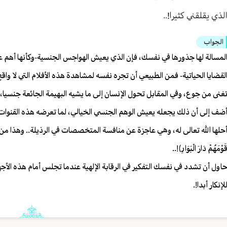
لذي يقلقني كثيرا!..
الجواب
لمسالة لها جذورها في نفسك، فإن الذي يعيش الهواجس الجنسية-وكأنها أهم عن
لقضايا الحياتية- فمن الطبيعي أن تجره نفسه لمشاهدة هذه الأفلام التي لا واق
غنى من جوع، وفي المقابل تحول الإنسان إلى ما يشيه البهيمة الجائعة جنسيا، فلا
ضف إلى أن ذلك يجعله يعيش الوهم الجنسي الخيالي، لما تعرضه هذه القنوات م
حلها الله تعالى له، وهي عاجزة عن منافسة المتخصصات في الرذيلة.. وهذا من مصاديق قوله تعال
َوْمَهُمْ دَارَ الْبَوَارِ﴾!..
اول أن تشدد في نفسك التفكير في الرقابة الإلهية عندما تجلس أمام هذه الأجه
لإنكار أبدا!.