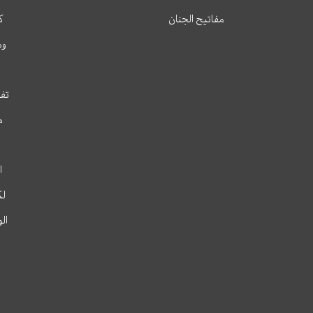
مفاتيح الجنان
ك
وم
تفس
م
ا
لك
ال