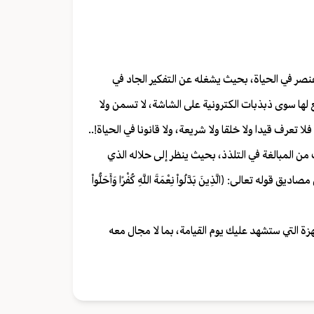
صر في الحياة، بحيث يشغله عن التفكير الجاد في
ع لها سوى ذبذبات الكترونية على الشاشة، لا تسمن ولا
 تعرف قيدا ولا خلقا ولا شريعة، ولا قانونا في الحياة!..
ن المبالغة في التلذذ، بحيث ينظر إلى حلاله الذي
ى: ﴿الَّذِينَ بَدَّلُواْ نِعْمَةَ اللَّهِ كُفْرًا وَأَحَلُّواْ
زة التي ستشهد عليك يوم القيامة، بما لا مجال معه