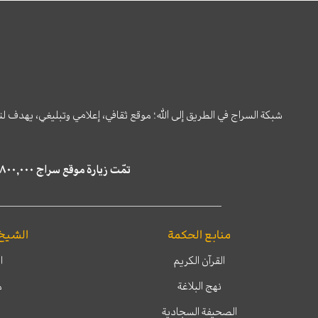
شبكة السراج في الطريق إلى الله؛ موقع ثقافي، إعلامي وتبليغي، يهدف ل
تمّت زيارة موقع سراج ٤,٨٠٠,٠٠٠ مرة خلال الستة أشهر الماضية، كما ظهر في نتائج البحث في محركات البحث٢٢,٢٩٠,٠٠٠ مرّة.
منابع الحكمة
الشيخ
القرآن الكريم
ا
نهج البلاغة
م
الصحيفة السجادية