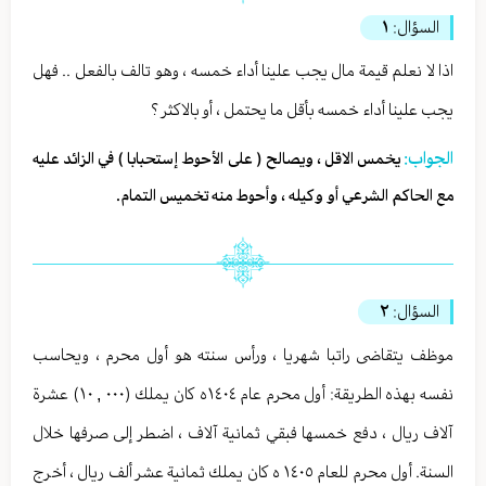
السؤال:
١
اذا لا نعلم قيمة مال يجب علينا أداء خمسه ، وهو تالف بالفعل .. فهل
يجب علينا أداء خمسه بأقل ما يحتمل ، أو بالاكثر ؟
الجواب:
يخمس الاقل ، ويصالح ( على الأحوط إستحبابا ) في الزائد عليه
مع الحاكم الشرعي أو وكيله ، وأحوط منه تخميس التمام.
السؤال:
٢
موظف يتقاضى راتبا شهريا ، ورأس سنته هو أول محرم ، ويحاسب
نفسه بهذه الطريقة: أول محرم عام ١٤٠٤ه كان يملك (٠٠٠ , ١٠) عشرة
آلاف ريال ، دفع خمسها فبقي ثمانية آلاف ، اضطر إلى صرفها خلال
السنة. أول محرم للعام ١٤٠٥ ه كان يملك ثمانية عشر ألف ريال ، أخرج