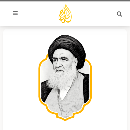
خطي
لى
لمحتوى