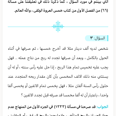
التي بينتم في مورد السؤال ، كما ذكرنا ذلك في تعليقتنا على مسألة
(٦٦) من الفصل الأول من كتاب خمس العروة الوثقى ، والله العالم.
السؤال:
٣
شخص لديه ألف دينار مثلا قد أخرج خمسها ، ثم صرفها في أثناء
الحول بالكامل ، وبعد أن صرفها تجدد له ربح من نتاج عمله .. فهل
يجب عليه تخميس تمام هذا الربح ، إذا حل عليه رأس سنته ، أو له أن
يستثني منه ذلك الالف المخمس بأن كان مقدار ربحه المتجدد عند
حلول رأس السنة ألفان مثلا ، فهل يخمس تمام الالفين أو يخمس ألفا
واحدا ، باعتبار أن له ألفا مخمسا قد صرفه قبل تجدد الالفين ؟
الجواب:
قد صرحنا في مسألة (١٢٣٣) في الجزء الأول من المنهاج عدم
جواز الجبران بالربح المتأخر ، وإنما يجوز بالربح السابق ، أو المقارن ،