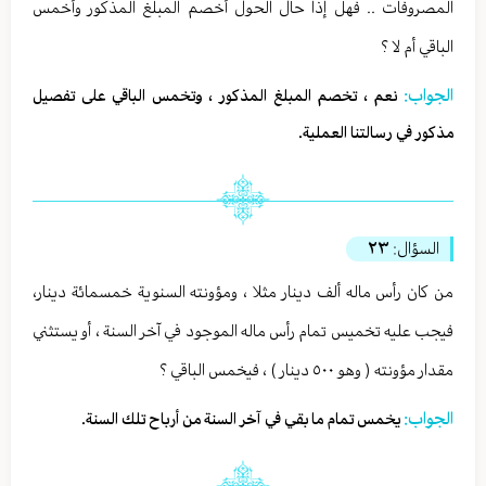
المصروفات .. فهل إذا حال الحول أخصم المبلغ المذكور وأخمس
الباقي أم لا ؟
الجواب:
نعم ، تخصم المبلغ المذكور ، وتخمس الباقي على تفصيل
مذكور في رسالتنا العملية.
السؤال:
٢٣
من كان رأس ماله ألف دينار مثلا ، ومؤونته السنوية خمسمائة دينار،
فيجب عليه تخميس تمام رأس ماله الموجود في آخر السنة ، أو يستثني
مقدار مؤونته ( وهو ٥٠٠ دينار ) ، فيخمس الباقي ؟
الجواب:
يخمس تمام ما بقي في آخر السنة من أرباح تلك السنة.