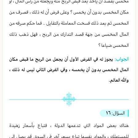
مخمس بقصد أن يأخذ بعد قبض الربح منه ويجعله من رأس المال ، أو
مكان المخمس بدون أن يخمس ؟ وعلى فرض أن له ذلك ، فصرف من
المخمس ثم بعد ذلك فسخت المعاملة بالتقايل .. فما حكم صرفه من
المال المخمس من جهة قصد التدارك من الربح ، فهل ذهب ذلك
المخمس ضياعا ؟
الجواب:
يجوز له في الفرض الأول أن يجعل من الربح ما قبض مكان
المال المخمس بدون أن يخمسه ، وفي الفرض الثاني ليس له ذلك ،
والله العالم.
السؤال:
١٦
هناك بعض المواد التي تدعمها الدولة ، فتباع بأسعار زهيدة
للمستهلك ، والمواد نفسها تباع بسعر آخر في السوق قد يصل إلى