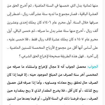
منها ثمانية بدل التي خمسها في السنة الماضية ، ثم أخرج الحق من
العشرة الباقية ، فصار مجموع ما لديه ستة عشر ألف ريال ، اضطر إلى
صرفها خلال السنة. أول محرم عام ١٤٠٦ه كان يملك إحدى وعشرين
ألف ريال ، أخرج منها ستة عشر بدل ما صرفه ، ثم خمس الباقي. أول
محرم عام ١٤٠٧ ه كان يملك عشرة الاف ريال فقط ، فلا خمس عليه ،
على أساس أنها أقل من مجموع الأرباح المخمسة للسنين الماضية ..
إلى آخره .. فهل هذه الطريقة صحيحة لإخراج الحق الشرعي ؟
الجواب:
محصل الجواب أنه لا مجال لإخراج واستثناء ما صرفه من
المخمس آخر سنة الصرف من المبلغ الموجود حينه ، إلا فيما إذا كان
الصرف حال تحقق ربح معادله ومساويه ، وأما إذا صرفه قبل حصول
ربح كذلك ، أو كان أقل ، فلا يخرج المقدار الذي لا ربح بمقداره حين
الصرف ، سواء فرضنا ذلك في السنة الأولى ، أو فيما بعدها من السنين