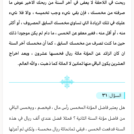
ربحت في اللاحقة لا يعفى في أخر السنة من ربحك الاخير عوض ما
صرفته من مخمسك ، فإن بقي شيء وجب تخميسه ، والا فلا شيء
عليك في تلك الزيادة التي تساوي مخمسك السابق المصروف ، أو أكثر
منه ، أو أقل منه ، فغير معفو عن الخمس ، ما دام لم يكن موجودا ذلك
حين ما كنت تصرف من مخمسك السابق ، كما أن مخمسك آخر السنة
ان كان الزائد عن المؤنة مائة ريال فخمسها عشرون ، وبعد اخراج
العشرين يكون الباقي منها ثمانين لا المائة كما ذهبت ، والله العالم.
السؤال:
٣١
هل يعتبر فاضل المؤنة المخمس رأس مال ، فيخصم ، ويخمس الباقي
من فاضل مؤنة السنة الثانية ؟ فمثلا فضل عندي ألف ريال في هذه
السنة فدفعت الخمس ، فبقي ثمانمائة ريال مخمسة ، ولكني لم أعزلها