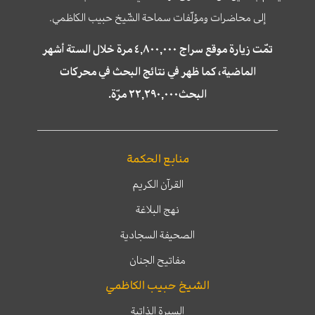
إلى محاضرات ومؤلّفات سماحة الشّيخ حبيب الكاظمي.
تمّت زيارة موقع سراج ٤,٨٠٠,٠٠٠ مرة خلال الستة أشهر
الماضية، كما ظهر في نتائج البحث في محركات
البحث٢٢,٢٩٠,٠٠٠ مرّة.
منابع الحكمة
القرآن الكريم
نهج البلاغة
الصحيفة السجادية
مفاتيح الجنان
الشيخ حبيب الكاظمي
السيرة الذاتية