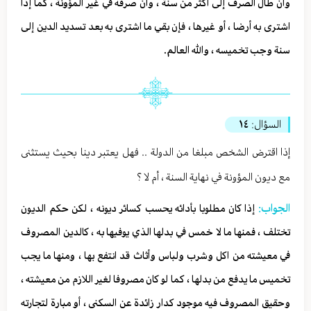
وان طال الصرف إلى أكثر من سنة ، وان صرفه في غير المؤونة ، كما إذا
اشترى به أرضا ، أو غيرها ، فإن بقي ما اشترى به بعد تسديد الدين إلى
سنة وجب تخميسه ، والله العالم.
السؤال:
١٤
إذا اقترض الشخص مبلغا من الدولة .. فهل يعتبر دينا بحيث يستثنى
مع ديون المؤونة في نهاية السنة ، أم لا ؟
الجواب:
إذا كان مطلوبا بأدائه يحسب كسائر ديونه ، لكن حكم الديون
تختلف ، فمنها ما لا خمس في بدلها الذي يوفيها به ، كالدين المصروف
في معيشته من اكل وشرب ولباس وأثاث قد انتفع بها ، ومنها ما يجب
تخميس ما يدفع من بدلها ، كما لو كان مصروفا لغير اللازم من معيشته ،
وحقيق المصروف فيه موجود كدار زائدة عن السكنى ، أو مبارة لتجارته