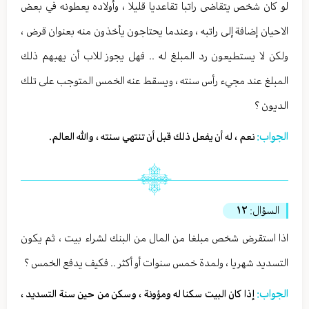
لو كان شخص يتقاضى راتبا تقاعديا قليلا ، وأولاده يعطونه في بعض
الاحيان إضافة إلى راتبه ، وعندما يحتاجون يأخذون منه بعنوان قرض ،
ولكن لا يستطيعون رد المبلغ له .. فهل يجوز للاب أن يهبهم ذلك
المبلغ عند مجيء رأس سنته ، ويسقط عنه الخمس المتوجب على تلك
الديون ؟
الجواب:
نعم ، له أن يفعل ذلك قبل أن تنتهي سنته ، والله العالم.
السؤال:
١٢
اذا استقرض شخص مبلغا من المال من البنك لشراء بيت ، ثم يكون
التسديد شهريا ، ولمدة خمس سنوات أو أكثر .. فكيف يدفع الخمس ؟
الجواب:
إذا كان البيت سكنا له ومؤونة ، وسكن من حين سنة التسديد ،