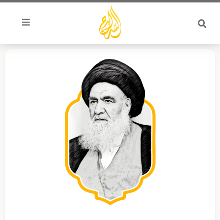
خطي
لى
لمحتوى