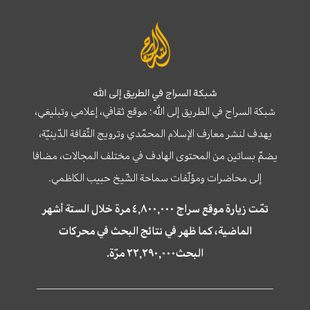
شبكة السراج في الطريق إلى الله
شبكة السراج في الطريق إلى الله؛ موقع ثقافي، إعلامي وتبليغي،
يهدف لنشر معارف الإسلام المحمّدي وترويج الثّقافة الدّينيّة،
يضمّ بساتين من المحتوى الهادف في مختلف المجالات، مضافا
إلى محاضرات ومؤلّفات سماحة الشّيخ حبيب الكاظمي.
تمّت زيارة موقع سراج ٤,٨٠٠,٠٠٠ مرة خلال الستة أشهر
الماضية، كما ظهر في نتائج البحث في محركات
البحث٢٢,٢٩٠,٠٠٠ مرّة.