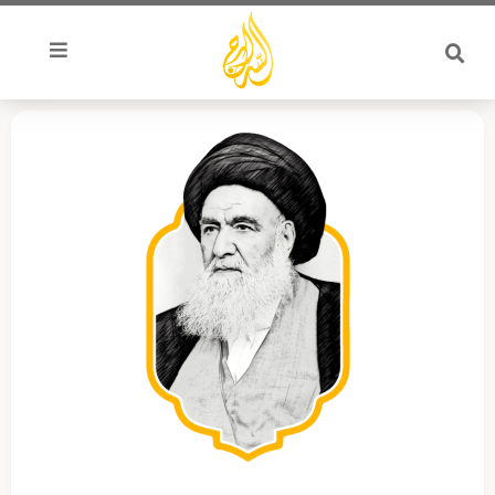
خطي
لى
لمحتوى