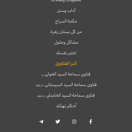
آداب وسنن
مكتبة السراج
من كل بستان زهرة
مشاكل وحلول
اختبر نفسك
كنز الفتاوىٰ
فتاوى سماحة السيد الخوئي
ره
فتاوى سماحة السيد السيستاني
دام ظله
فتاوى سماحة السيد الخامنئي
دام ظله
أحكام تهمّك
T
T
I
F
e
w
n
a
l
i
s
c
e
t
t
e