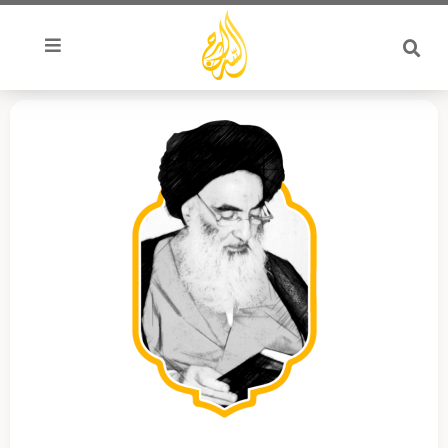
خطي
لى
لمحتوى