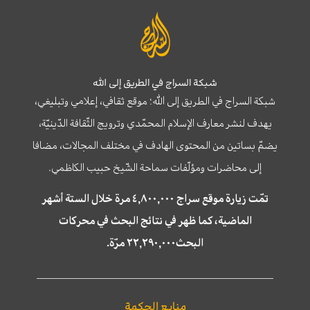
شبكة السراج في الطريق إلى الله
شبكة السراج في الطريق إلى الله؛ موقع ثقافي، إعلامي وتبليغي،
يهدف لنشر معارف الإسلام المحمّدي وترويج الثّقافة الدّينيّة،
يضمّ بساتين من المحتوى الهادف في مختلف المجالات، مضافا
إلى محاضرات ومؤلّفات سماحة الشّيخ حبيب الكاظمي.
تمّت زيارة موقع سراج ٤,٨٠٠,٠٠٠ مرة خلال الستة أشهر
الماضية، كما ظهر في نتائج البحث في محركات
البحث٢٢,٢٩٠,٠٠٠ مرّة.
منابع الحكمة