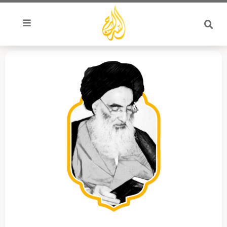
خطي
لى
لمحتوى