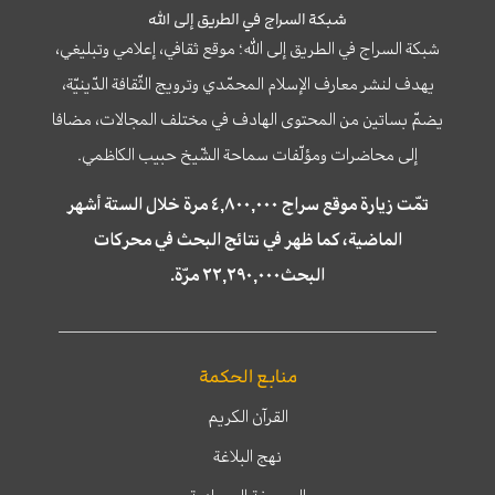
شبكة السراج في الطريق إلى الله
شبكة السراج في الطريق إلى الله؛ موقع ثقافي، إعلامي وتبليغي،
يهدف لنشر معارف الإسلام المحمّدي وترويج الثّقافة الدّينيّة،
يضمّ بساتين من المحتوى الهادف في مختلف المجالات، مضافا
إلى محاضرات ومؤلّفات سماحة الشّيخ حبيب الكاظمي.
تمّت زيارة موقع سراج ٤,٨٠٠,٠٠٠ مرة خلال الستة أشهر
الماضية، كما ظهر في نتائج البحث في محركات
البحث٢٢,٢٩٠,٠٠٠ مرّة.
منابع الحكمة
القرآن الكريم
نهج البلاغة