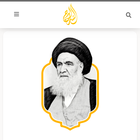
خطي
لى
لمحتوى