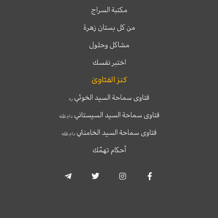
مكتبة السراج
من كل بستان زهرة
مشاكل وحلول
اختبر نفسك
كنز الفتاوىٰ
فتاوى سماحة السيد الخوئي
ره
فتاوى سماحة السيد السيستاني
دام ظله
فتاوى سماحة السيد الخامنئي
دام ظله
أحكام تهمّك
T
T
I
F
e
w
n
a
l
i
s
c
e
t
t
e
g
t
a
b
r
e
g
o
a
r
r
o
m
a
k