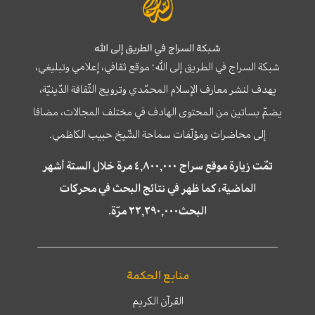
شبكة السراج في الطريق إلى الله
شبكة السراج في الطريق إلى الله؛ موقع ثقافي، إعلامي وتبليغي،
يهدف لنشر معارف الإسلام المحمّدي وترويج الثّقافة الدّينيّة،
يضمّ بساتين من المحتوى الهادف في مختلف المجالات، مضافا
إلى محاضرات ومؤلّفات سماحة الشّيخ حبيب الكاظمي.
تمّت زيارة موقع سراج ٤,٨٠٠,٠٠٠ مرة خلال الستة أشهر
الماضية، كما ظهر في نتائج البحث في محركات
البحث٢٢,٢٩٠,٠٠٠ مرّة.
منابع الحكمة
القرآن الكريم