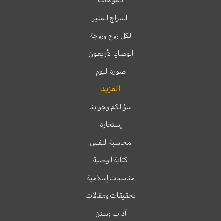
المؤلفات
السراج المنير
لكل زوج وزوجة
الوصايا الأربعون
صورة اليوم
المزيد
سؤالكم وجوابنا
إستخارة
محاسبة النفس
كتابة الوصية
مناسبات إسلامية
تحقيقات ومقالات
آداب وسنن