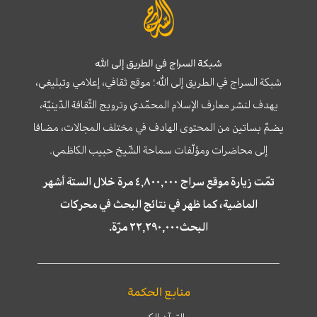
شبكة السراج في الطريق إلى الله
شبكة السراج في الطريق إلى الله؛ موقع ثقافي، إعلامي وتبليغي،
يهدف لنشر معارف الإسلام المحمّدي وترويج الثّقافة الدّينيّة،
يضمّ بساتين من المحتوى الهادف في مختلف المجالات، مضافا
إلى محاضرات ومؤلّفات سماحة الشّيخ حبيب الكاظمي.
تمّت زيارة موقع سراج ٤,٨٠٠,٠٠٠ مرة خلال الستة أشهر
الماضية، كما ظهر في نتائج البحث في محركات
البحث٢٢,٢٩٠,٠٠٠ مرّة.
منابع الحكمة