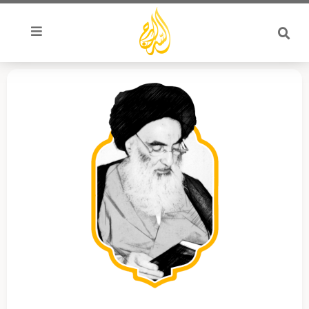
خطي
لى
لمحتوى