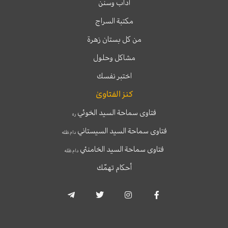
آداب وسنن
مكتبة السراج
من كل بستان زهرة
مشاكل وحلول
اختبر نفسك
كنز الفتاوىٰ
فتاوى سماحة السيد الخوئي
ره
فتاوى سماحة السيد السيستاني
دام ظله
فتاوى سماحة السيد الخامنئي
دام ظله
أحكام تهمّك
T
T
I
F
e
w
n
a
l
i
s
c
e
t
t
e
g
t
a
b
r
e
g
o