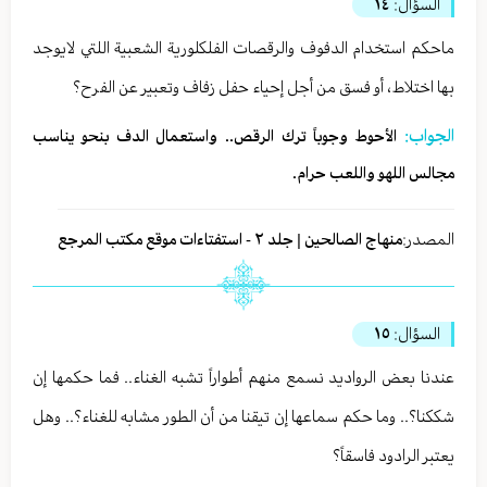
السؤال:
١٤
ماحكم استخدام الدفوف والرقصات الفلكلورية الشعبية اللتي لايوجد
بها اختلاط، أو فسق من أجل إحياء حفل زفاف وتعبير عن الفرح؟
الجواب:
الأحوط وجوباً ترك الرقص.. واستعمال الدف بنحو يناسب
مجالس اللهو واللعب حرام.
المصدر:
منهاج الصالحين | جلد ٢ - استفتاءات موقع مكتب المرجع
السؤال:
١٥
عندنا بعض الرواديد نسمع منهم أطواراً تشبه الغناء.. فما حكمها إن
شككنا؟.. وما حكم سماعها إن تيقنا من أن الطور مشابه للغناء؟.. وهل
يعتبر الرادود فاسقاً؟