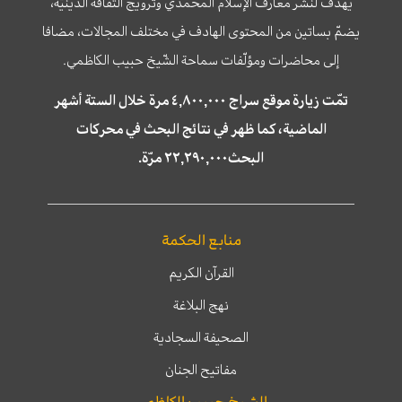
يهدف لنشر معارف الإسلام المحمّدي وترويج الثّقافة الدّينيّة،
يضمّ بساتين من المحتوى الهادف في مختلف المجالات، مضافا
إلى محاضرات ومؤلّفات سماحة الشّيخ حبيب الكاظمي.
تمّت زيارة موقع سراج ٤,٨٠٠,٠٠٠ مرة خلال الستة أشهر
الماضية، كما ظهر في نتائج البحث في محركات
البحث٢٢,٢٩٠,٠٠٠ مرّة.
منابع الحكمة
القرآن الكريم
نهج البلاغة
الصحيفة السجادية
مفاتيح الجنان