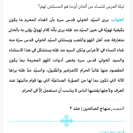
ليلة العرس للنساء من ألحان أو،ما هو المستثنى لهم؟
الجواب:
يرى السيّد الخوئي قدس سره بأن الغناء المحرم ما يكون
بكيفية لهويّة في حين السيّد مد ظله يرى بأنّه كلام لهويّ يؤتى به بألحانٍ
متعارفة عند أهل اللهو واللعب ويستثني السيّد الخوئي قدس سرّه منه
غناء النساء في الأعراس ولكن السيد مد ظله يستشكل في هذا الاستثناء
والسيد الخوئي قدس سره يخص أدوات اللهو المحرمة بما يكون
المقصود منها غالباً الحرام كالمزامير والطّبول، والسيّد مدّ ظله يراها
الآلة التي تكون بما لها من الصوّرة الصناعيّة التي بها قوام ماليتها عند
العرف ولأجلها يقتنيها الناس لا يناسب أن تستعمل إلاّ في الحرام.
المصدر:
منهاج الصالحين | جلد ٢