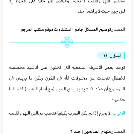
مجالس اللهو واللعب لا تحرم. والرقص غير جائز على الأحوط إلا
للزوجين حيث لا يراهما أحد.
المصدر:
توضيح المسائل جامع - استفتاءات موقع مكتب المرجع
السؤال:
١١
توجد بعض الاشرطة السمعية التي تحتوي على أناشيد مخصصة
للأطفال تتحدث عن مخلوقات الله في الكون ولكن ما يريبني في
الموضوع أن هذه الاناشيد بها يدق الطبل (مع أنغام النشيد) فقط فما
حكمها؟
الجواب:
لا يحرم إذا لم يكن الضرب بكیفیة تناسب مجالس اللهو واللعب
المصدر:
منهاج الصالحين | جلد ٢