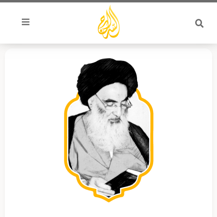
خطي
لى
لمحتوى