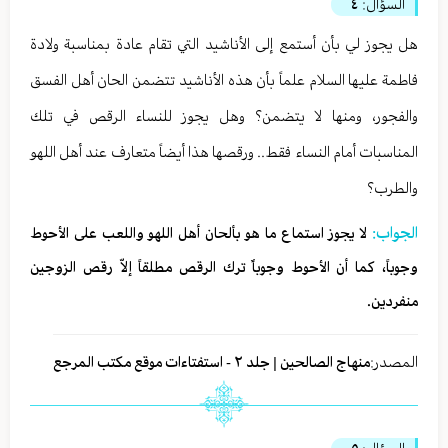
السؤال:
٤
هل يجوز لي بأن أستمع إلى الأناشيد التي تقام عادة بمناسبة ولادة
فاطمة عليها السلام علماً بأن هذه الأناشيد تتضمن الحان أهل الفسق
والفجور، ومنها لا يتضمن؟ وهل يجوز للنساء الرقص في تلك
المناسبات أمام النساء فقط.. ورقصها هذا أيضاً متعارف عند أهل اللهو
والطرب؟
الجواب:
لا يجوز استماع ما هو بألحان أهل اللهو واللعب على الأحوط
وجوباً، كما أن الأحوط وجوباٌ ترك الرقص مطلقاً إلاّ رقص الزوجين
منفردين.
المصدر:
منهاج الصالحين | جلد ٢ - استفتاءات موقع مكتب المرجع