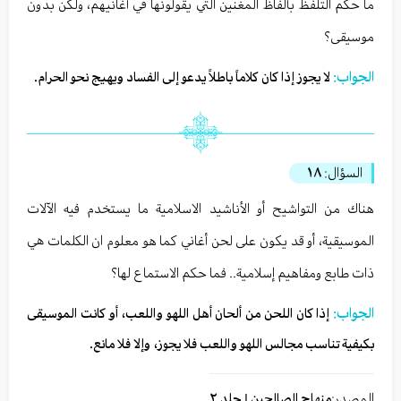
ما حكم التلفظ بألفاظ المغنين التي يقولونها في أغانيهم، ولكن بدون
موسيقى؟
الجواب:
لا يجوز إذا كان كلاماً باطلاً يدعو إلى الفساد ويهيج نحو الحرام.
السؤال:
١٨
هناك من التواشيح أو الأناشيد الاسلامية ما يستخدم فيه الآلات
الموسيقية، أو قد يكون على لحن أغاني كما هو معلوم ان الكلمات هي
ذات طابع ومفاهيم إسلامية.. فما حكم الاستماع لها؟
الجواب:
إذا كان اللحن من ألحان أهل اللهو واللعب، أو كانت الموسيقى
بكیفیة تناسب مجالس اللهو واللعب فلا يجوز، وإلا فلا مانع.
المصدر:
منهاج الصالحين | جلد ٢