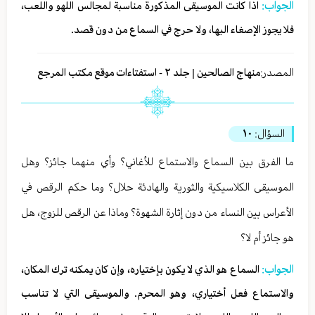
الجواب:
اذا كانت الموسيقى المذكورة مناسبة لمجالس اللهو واللعب،
فلا يجوز الإصغاء اليها، ولا حرج في السماع من دون قصد.
المصدر:
منهاج الصالحين | جلد ٢ - استفتاءات موقع مكتب المرجع
السؤال:
١٠
ما الفرق بين السماع والاستماع للأغاني؟ وأي منهما جائز؟ وهل
الموسيقى الكلاسيكية والثورية والهادئة حلال؟ وما حكم الرقص في
الأعراس بين النساء من دون إثارة الشهوة؟ وماذا عن الرقص للزوج، هل
هو جائز أم لا؟
الجواب:
السماع هو الذي لا يكون بإختياره، وإن كان يمكنه ترك المكان،
والاستماع فعل أختياري، وهو المحرم. والموسيقى التي لا تناسب