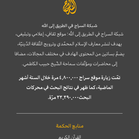
شبكة السراج في الطريق إلى الله
شبكة السراج في الطريق إلى الله؛ موقع ثقافي، إعلامي وتبليغي،
يهدف لنشر معارف الإسلام المحمّدي وترويج الثّقافة الدّينيّة،
يضمّ بساتين من المحتوى الهادف في مختلف المجالات، مضافا
إلى محاضرات ومؤلّفات سماحة الشّيخ حبيب الكاظمي.
تمّت زيارة موقع سراج ٤,٨٠٠,٠٠٠ مرة خلال الستة أشهر
الماضية، كما ظهر في نتائج البحث في محركات
البحث٢٢,٢٩٠,٠٠٠ مرّة.
منابع الحكمة
القرآن الكريم