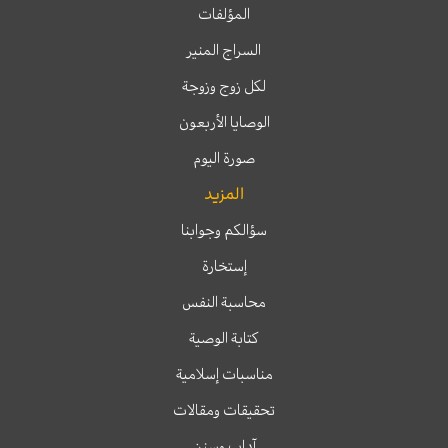
المؤلفات
السراج المنير
لكل زوج وزوجة
الوصايا الأربعون
صورة اليوم
المزيد
سؤالكم وجوابنا
إستخارة
محاسبة النفس
كتابة الوصية
مناسبات إسلامية
تحقيقات ومقالات
آداب وسنن