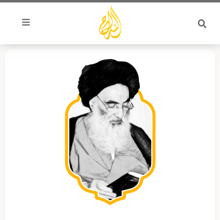
خطي
لى
لمحتوى