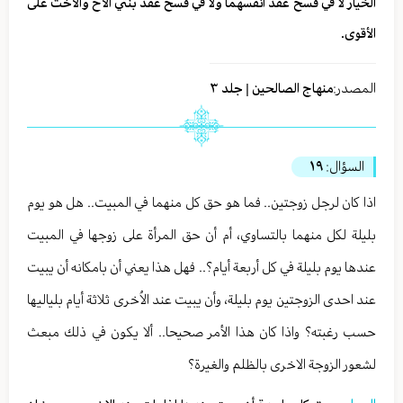
الخيار لا في فسخ عقد انفسهما ولا في فسخ عقد بنتي الأخ والأخت على
الأقوى.
المصدر:
منهاج الصالحين | جلد ٣
السؤال:
١٩
اذا كان لرجل زوجتين.. فما هو حق كل منهما في المبيت.. هل هو يوم
بليلة لكل منهما بالتساوي، أم أن حق المرأة على زوجها في المبيت
عندها يوم بليلة في كل أربعة أيام؟.. فهل هذا يعني أن بامكانه أن يبيت
عند احدى الزوجتين يوم بليلة، وأن يبيت عند الاُخرى ثلاثة أيام بلياليها
حسب رغبته؟ واذا كان هذا الأمر صحيحا.. ألا يكون في ذلك مبعث
لشعور الزوجة الاخرى بالظلم والغيرة؟