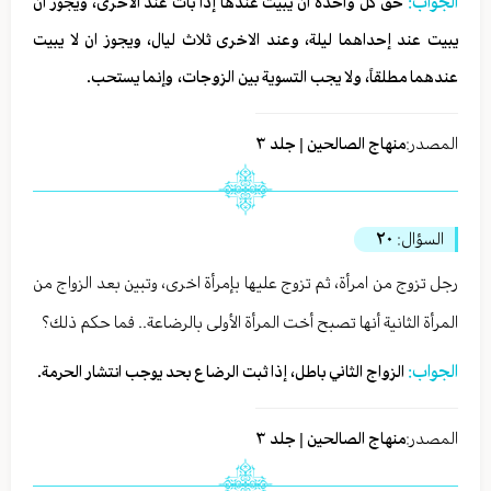
الجواب:
حق كل واحدة أن يبيت عندها إذا بات عند الاخرى، ويجوز ان
يبيت عند إحداهما ليلة، وعند الاخرى ثلاث ليال، ويجوز ان لا يبيت
عندهما مطلقاً، ولا يجب التسوية بين الزوجات، وإنما يستحب.
المصدر:
منهاج الصالحين | جلد ٣
السؤال:
٢٠
رجل تزوج من امرأة، ثم تزوج عليها بإمرأة اخرى، وتبين بعد الزواج من
المرأة الثانية أنها تصبح أخت المرأة الأولى بالرضاعة.. فما حكم ذلك؟
الجواب:
الزواج الثاني باطل، إذا ثبت الرضاع بحد يوجب انتشار الحرمة.
المصدر:
منهاج الصالحين | جلد ٣