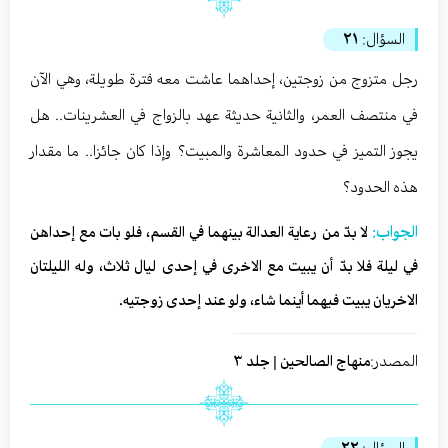
السؤال:
٢١
رجل متزوج من زوجتين، إحداهما عاشت معه فترة طويلة، وهي الآن
في منتصف العمر، والثانية حديثة عهد بالزواج في العشرينات.. هل
يجوز التميز في حدود المعاشرة والمبيت؟ وإذا كان جائزا.. ما مقدار
هذه الحدود؟
الجواب:
لا بدّ من رعاية العدالة بينهما في القسم، فلو بات مع إحداهن
في ليلة فلا بدّ أن يبيت مع الاخرى في إحدى ليال ثلاث، وله الليلتان
الاخريان يبيت فيهما أينما شاء، ولو عند إحدى زوجتيه.
المصدر:
منهاج الصالحين | جلد ٣
السؤال:
٢٢