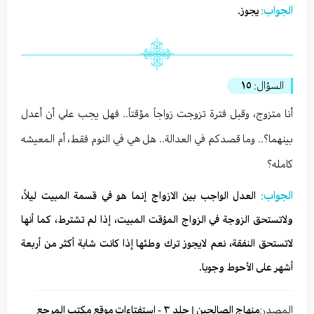
الجواب:
يجوز.
السؤال:
١٥
أنا متزوج، وقبل فترة تزوجت زواجاً مؤقتاً.. فهل يجب علي أن أعدل
بينهما؟.. وما قصدكم في العدالة.. هل هي في النوم فقط، أم المعيشه
كامله؟
الجواب:
العدل الواجب بين الازواج إنما هو في قسمة المبيت ليلاً،
ولاتستحق الزوجة في الزواج المؤقت المبيت، إذا لم تشترط، كما أنها
لاتستحق النفقة، نعم لايجوز ترك وطئها إذا كانت شابة أكثر من أربعة
أشهر على الأحوط وجوبا.
المصدر:
منهاج الصالحين | جلد ٣ - استفتاءات موقع مكتب المرجع