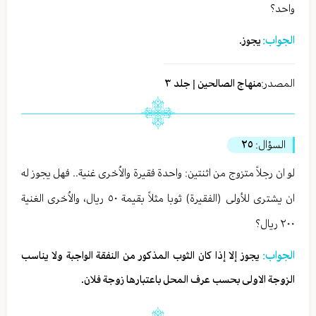
واحد؟
الجواب:
يجوز.
المصدر:
منهاج الصالحين | جلد ٣
السؤال:
٢٥
لو ان رجلاً متزوج من اثنتين: واحدة فقيرة والاُخرى غنية.. فهل يجوز له
ان يشترى للأولى (الفقيرة) ثوبا مثلاً بقيمة ٥٠ ريال، والاُخرى الغنية
٢٠٠ ريال؟
الجواب:
يجوز إلا إذا كان الثوب المذكور من النفقة الواجبة ولا يناسب
الزوجة الاولى بحسب عرف المحل باعتبارها زوجة فلان.