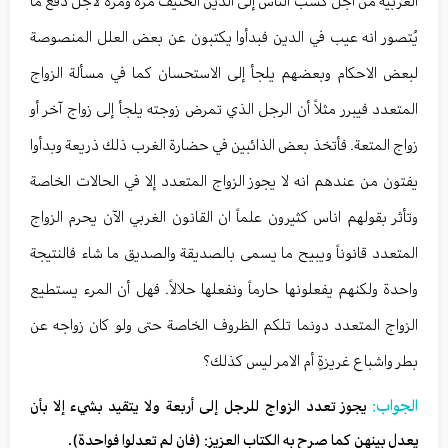
الغربية من أجل كسب الناس إلى الدين الحنيف مرة ومرة لاجل دفع ما
يُتصور انه عيب في الدين فبدأوا يكتبون عن بعض العلل المنصوصة
لبعض الاحكام وبعضهم يلجأ إلى الاستحسان كما في مسألة الزواج
المتعدد فيبرر مثلاً أن الرجل الذي تمرض زوجته يلجأ إلى زواج آخر أو
زواج المتعة. فأتخذ بعض الذائبين في حضارة الغرب ذلك ذريعة وبدأوا
يفتون من عندهم انه لا يجوز الزواج المتعدد إلا في الحالات الخاصة
وتأثر بقولهم اناس كثيرون علماً ان القانون الغربي الآن يحرم الزواج
المتعدد قانوناً ويبيح ما يسمى بالصديقة والصديق ما شاء فالنتيجة
واحدة ولكنهم يفعلونها حارماً ونفعلها حلالاً. فهل أن المرء يستطيع
الزواج المتعدد دونما تلكم الظروف الخاصة حتى ولو كان زواجه عن
بطر واشباع غريزةٍ أم الامر ليس كذلك؟
الجواب:
يجوز تعدد الزواج للرجل إلى أربعة ولا يتقيد بشيء إلا بأن
يعدل بينهن كما صرح به الكتاب العزيز: (فان لم تعدلوا فواحدة).