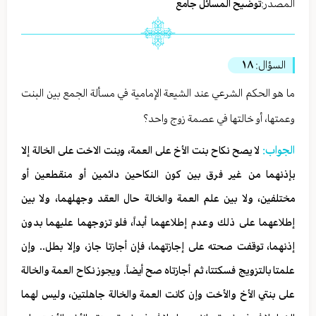
المصدر:
توضيح المسائل جامع
السؤال:
١٨
ما هو الحكم الشرعي عند الشيعة الإمامية في مسألة الجمع بين البنت
وعمتها، أو خالتها في عصمة زوج واحد؟
الجواب:
لا يصح نكاح بنت الأخ على العمة، وبنت الاخت على الخالة إلا
بإذنهما من غير فرق بين كون النكاحين دائمين أو منقطعين أو
مختلفين، ولا بين علم العمة والخالة حال العقد وجهلهما، ولا بين
إطلاعهما على ذلك وعدم إطلاعهما أبداً، فلو تزوجهما عليهما بدون
إذنهما، توقفت صحته على إجازتهما، فإن أجازتا جاز، وإلا بطل.. وإن
علمتا بالتزويج فسكتتا، ثم أجازتاه صح أيضاً. ويجوز نكاح العمة والخالة
على بنتي الأخ والأخت وإن كانت العمة والخالة جاهلتين، وليس لهما