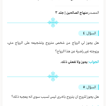
المصدر:
منهاج الصالحين | جلد ٣
السؤال:
٤
هل يجوز لي الزواج من شخص متزوج وتشجيعه على الزواج مني،
وزوجته غير راضية عن هذا الزواج؟
الجواب:
يجوز ولا تفعلي ذلك.
السؤال:
٥
هل يجوز للزوج ان يتزوج باخرى ليس لسبب سوى انه يعجبه ذلك؟