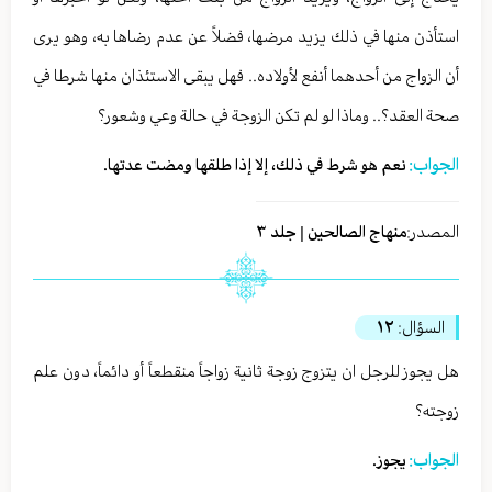
استأذن منها في ذلك يزيد مرضها، فضلاً عن عدم رضاها به، وهو يرى
أن الزواج من أحدهما أنفع لأولاده.. فهل يبقى الاستئذان منها شرطا في
صحة العقد؟.. وماذا لو لم تكن الزوجة في حالة وعي وشعور؟
الجواب:
نعم هو شرط في ذلك، إلا إذا طلقها ومضت عدتها.
المصدر:
منهاج الصالحين | جلد ٣
السؤال:
١٢
هل يجوز للرجل ان يتزوج زوجة ثانية زواجاً منقطعاً أو دائماً، دون علم
زوجته؟
الجواب:
يجوز.