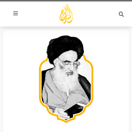
خطي
لى
لمحتوى