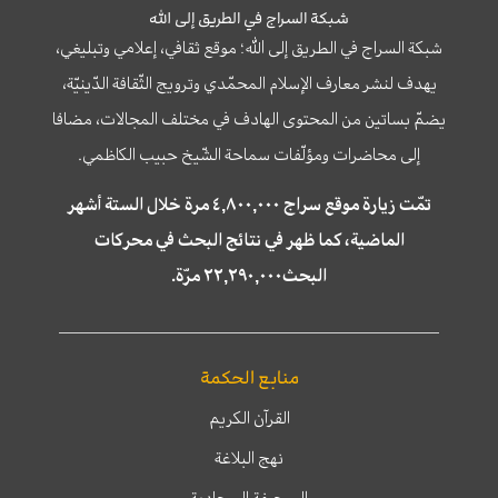
شبكة السراج في الطريق إلى الله
شبكة السراج في الطريق إلى الله؛ موقع ثقافي، إعلامي وتبليغي،
يهدف لنشر معارف الإسلام المحمّدي وترويج الثّقافة الدّينيّة،
يضمّ بساتين من المحتوى الهادف في مختلف المجالات، مضافا
إلى محاضرات ومؤلّفات سماحة الشّيخ حبيب الكاظمي.
تمّت زيارة موقع سراج ٤,٨٠٠,٠٠٠ مرة خلال الستة أشهر
الماضية، كما ظهر في نتائج البحث في محركات
البحث٢٢,٢٩٠,٠٠٠ مرّة.
منابع الحكمة
القرآن الكريم
نهج البلاغة