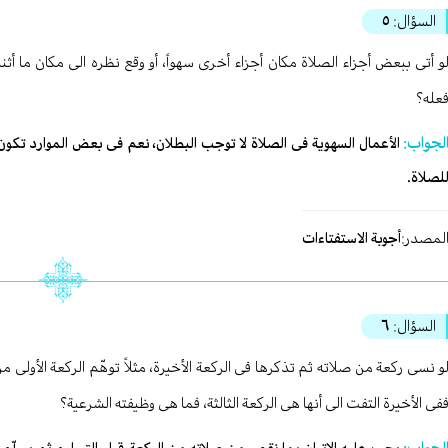
السؤال:
٥
و أتی ببعض أجزاء الصلاة مکان أجزاء أخری سهواً، أو وقع نظره الی مکان ما أثن
عله؟
لجواب:
الأعمال السهویة فی الصلاة لا توجب البطلان، نعم فی بعض الموارد تکون م
لصلاة.
لمصدر:
أجوبة الاستفتاءات
السؤال:
٦
و نسی رکعة من صلاته ثم تذکرها فی الرکعة الأخیرة، مثلاً توهّم الرکعة الأولی من ص
فی الأخیرة التفت الی أنها هی الرکعة الثالثة، فما هی وظیفته الشرعیة؟