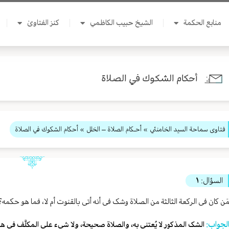
منابع الحكمة
الشيخ حبيب الكاظمي
كنز الفتاوىٰ
أحكام الشكوك في الصلاة
فتاوى سماحة السيد الخامنئي
»
أحـكام الصلاة – الخلل
» أحكام الشكوك في الصلاة
السؤال:
١
َن کان فی الرکعة الثالثة من الصلاة وشک فی أنه أتی بالقنوت أم لا، فما هو حکم
لجواب:
الشک المذکور لا یُعتنی به، والصلاة صحیحة، ولا شیء علی المکلَّف فی هذ