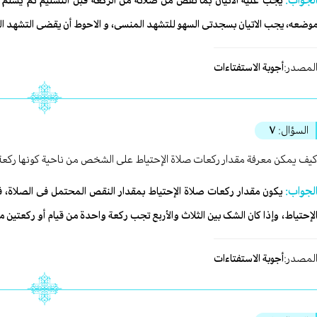
لجواب:
یجب علیه الاتیان بما نقص من صلاته من الرکعة قبل التسلیم ثم یسلّ
وضعه، یجب الاتیان بسجدتی السهو للتشهد المنسی، و الاحوط أن یقضی التشهد ا
لمصدر:
أجوبة الاستفتاءات
السؤال:
٧
یف یمکن معرفة مقدار رکعات صلاة الإحتیاط علی الشخص من ناحیة کونها رکعة 
لجواب:
یکون مقدار رکعات صلاة الإحتیاط بمقدار النقص المحتمل فی الصلاة، فإ
لإحتیاط، وإذا کان الشک بین الثلاث والأربع تجب رکعة واحدة من قیام أو رکعتین 
لمصدر:
أجوبة الاستفتاءات