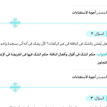
لمصدر:
أجوبة الاستفتاءات
السؤال:
٢
ل یُعتنی بالشک فی النافلة فی غیر الرکعات؟ کأن یشک فی أنه أتی بسجدة واحد
لجواب:
حکم الشک فی أقوال وأفعال النافلة حکم الشک فیها فی الفریضة فی الإعتنا
لتجاوز.
لمصدر:
أجوبة الاستفتاءات
السؤال:
٣