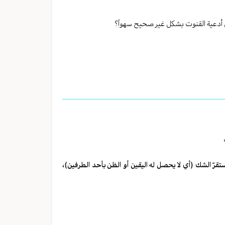
من أدعیة القنوت بشکل غیر صحیح سهواً؟
ستقرّ الشك (أي لا یحصل له اليقين أو الظن بأحد الطرفین)،