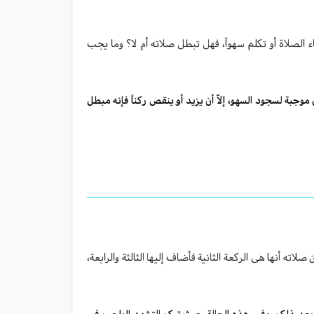
اء الصلاة أو تکلم سهواً، فهل تبطل صلاته أم لا؟ وما یجب
وجبة لسجود السهو، إلاّ أن یزید أو ینقص رکناً فإنه مبطل
لاته أنها هی الرکعة الثانیة فأضاف إلیها الثالثة والرابعة،