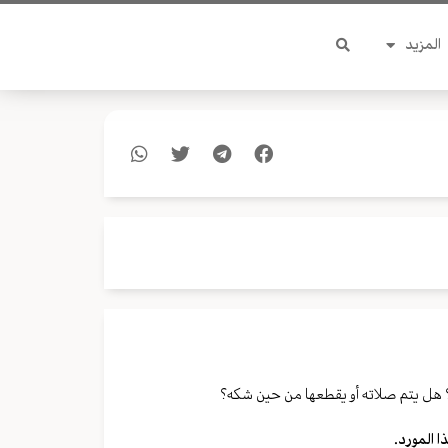
المزيد
ه؟ هل یتم صلاته أو یقطعها من حین شکه؟
ا المورد.