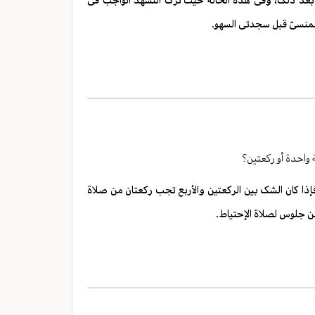
م بعد ذلک، وفی هذه الحالة حیث ترک التشهد الواجب فی
لمنسیّ قبل سجدتی السهو.
واحدة أو رکعتین؟
ذا کان الشک بین الرکعتین والأربع تجب رکعتان من صلاة
من جلوس لصلاة الإحتیاط.