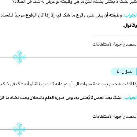
ثیر الشک لا یعتنی بشکه، لکن ما هی وظیفته لو عرض له شک فی الصلاة؟
لجواب:
وظیفته أن یبنی علی وقوع ما شک فیه إلاّ إذا کان الوقوع موجباً للفسـا
الأقوال.
لمصدر:
أجوبة الاستفتاءات
السؤال:
٤
ذا التفت شخص بعد عدة سنوات الی أن عباداته کانت باطلة، أو أنه شک فی ذلک،
لجواب:
الشک بعد العمل لا یُعتنی به، وفی صورة العلم بالبطلان یجب قضاء ما کان ق
لمصدر:
أجوبة الاستفتاءات