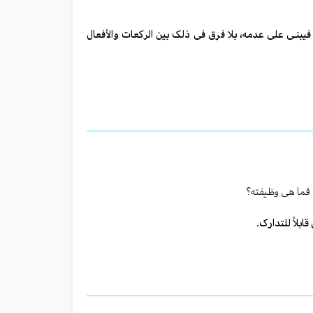
د فیبنـی علی عدمه، بلا فرق فی ذلک بین الرکعات والأفعال
 فما هی وظیفته؟
ابلاً للتدارک.