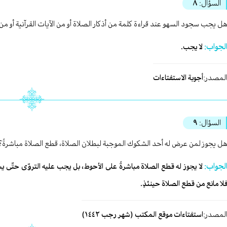
السؤال:
٨
ل یجب سجود السهو عند قراءة کلمة من أذکار الصلاة أو من الآیات القرآنیة أو 
لجواب:
لا یجب.
لمصدر:
أجوبة الاستفتاءات
السؤال:
٩
ل يجوز لمن عرض له أحد الشكوك الموجبة لبطلان الصلاة، قطع الصلاة مباشرةً؟
لجواب:
لا يجوز له قطع الصلاة مباشرةً على الأحوط، بل یجب علیه التروّی حتّی ی
لا مانع من قطع الصلاة حينئذٍ.
لمصدر:
استفتاءات موقع المكتب (شهر رجب ١٤٤٢)