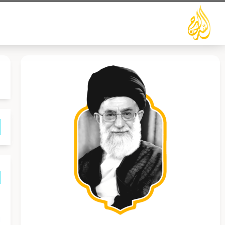
خطي
لى
لمحتوى
م
ا