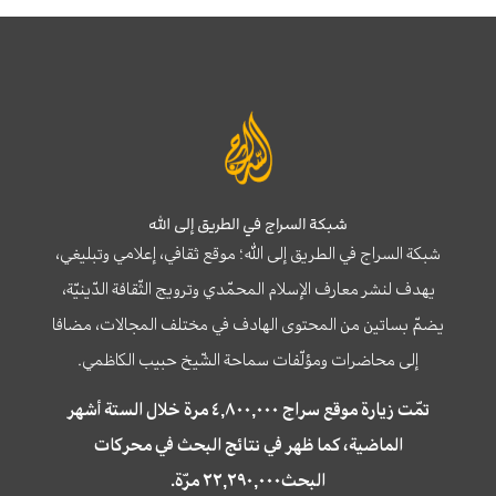
شبكة السراج في الطريق إلى الله
شبكة السراج في الطريق إلى الله؛ موقع ثقافي، إعلامي وتبليغي،
يهدف لنشر معارف الإسلام المحمّدي وترويج الثّقافة الدّينيّة،
يضمّ بساتين من المحتوى الهادف في مختلف المجالات، مضافا
إلى محاضرات ومؤلّفات سماحة الشّيخ حبيب الكاظمي.
تمّت زيارة موقع سراج ٤,٨٠٠,٠٠٠ مرة خلال الستة أشهر
الماضية، كما ظهر في نتائج البحث في محركات
البحث٢٢,٢٩٠,٠٠٠ مرّة.