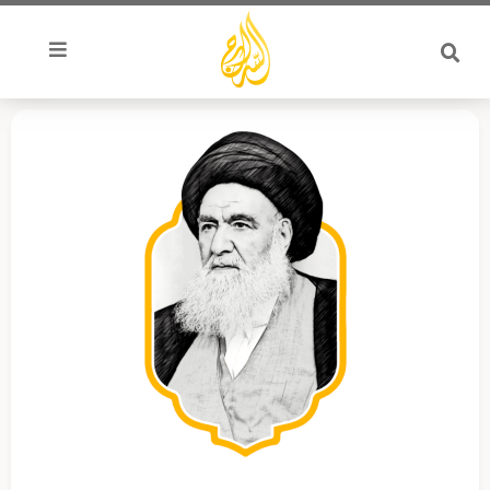
خطي
لى
لمحتوى