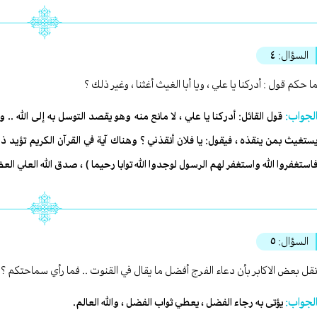
السؤال:
٤
ا حكم قول : أدركنا يا علي ، ويا أبا الغيث أغثنا ، وغير ذلك ؟
لجواب:
قول القائل: أدركنا يا علي ، لا مانع منه وهو يقصد التوسل به إلى الله 
ستغيث بمن ينقذه ، فيقول: يا فلان أنقذني ؟ وهناك آية في القرآن الكريم تؤيد 
استغفروا الله واستغفر لهم الرسول لوجدوا الله توابا رحيما ) ، صدق الله العلي الع
السؤال:
٥
قل بعض الاكابر بأن دعاء الفرج أفضل ما يقال في القنوت .. فما رأي سماحتكم ؟
لجواب:
يؤتى به رجاء الفضل ، يعطي ثواب الفضل ، والله العالم.