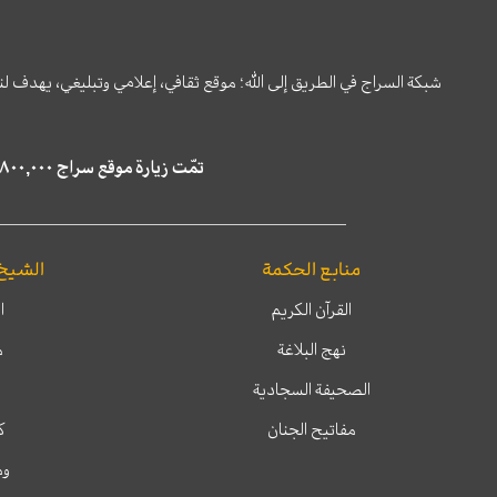
شبكة السراج في الطريق إلى الله؛ موقع ثقافي، إعلامي وتبليغي، يهدف ل
تمّت زيارة موقع سراج ٤,٨٠٠,٠٠٠ مرة خلال الستة أشهر الماضية، كما ظهر في نتائج البحث في محركات البحث٢٢,٢٩٠,٠٠٠ مرّة.
منابع الحكمة
الشيخ
القرآن الكريم
ا
نهج البلاغة
م
الصحيفة السجادية
مفاتيح الجنان
ك
وم