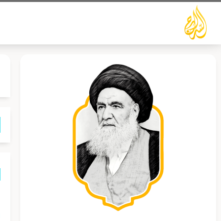
خطي
لى
لمحتوى
ب
ا