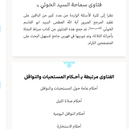
فتاوى سماحة السيد الخوئي
ره
نظرا إلى كثرة الأسئلة الواردة من عدد كبير من الباقين على
تقليد المرجع المبرور آية الله العظمى السيد ابو القاسم
(قدس سره)
الخوئي
، تم جمع هذه الفتاوى من كتاب صراط النجاة
بأجزائه الثلاثة، وتم تبويبها في فهرس جامع لتسهيل البحث على
ه
المتصفحين الكرام.
ا
الفتاوى مرتبطة بـ
أحــكام المستحبات والنوافل
أحكام عامة حول المستحبات والنوافل
ن
أحكام صلاة الليل
ب
أحكام النوافل اليومية
ا
أحكام الاستخارة