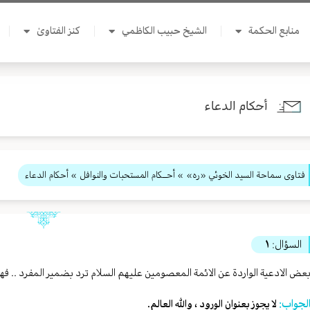
منابع الحكمة
الشيخ حبيب الكاظمي
كنز الفتاوىٰ
أحكام الدعاء
فتاوى سماحة السيد الخوئي «ره»
»
أحــكام المستحبات والنوافل
» أحكام الدعاء
السؤال:
١
عض الادعية الواردة عن الائمة المعصومين عليهم السلام ترد بضمير المفرد .. فه
لجواب:
لا يجوز بعنوان الورود ، والله العالم.