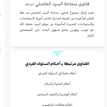
فتاوى سماحة السيد الخامنئي
دام ظله
ا
نقدم إليكم مجموع فتاوى سماحة السيد الخامنئي مد ظله
م
العالي المأخوذة من الطبعة الحديثة لكتاب أجوبة الاستفتاءات،
والاستفتاءات الجديدة المأخوذة من موقع السيد حفظه الله،
ا
مع تبويب وفهرس جامع لتسهيل البحث على المتصفحين
الكرام.
م
الفتاوى مرتبطة بـ
أحـكام السلوك الفردي
ف
أحكام عامة في السلوك الفردي
ا
أحكام التحية والسلام
و
أحكام الهجــرة واللجوء السياسي
ا
أحكام بطاقات اليانصيب