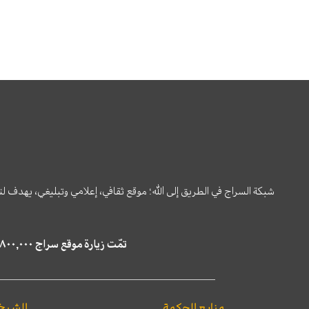
شبكة السراج في الطريق إلى الله؛ موقع ثقافي، إعلامي وتبليغي، يهدف ل
تمّت زيارة موقع سراج ٤,٨٠٠,٠٠٠ مرة خلال الستة أشهر الماضية، كما ظهر في نتائج البحث في محركات البحث٢٢,٢٩٠,٠٠٠ مرّة.
منابع الحكمة
الشيخ