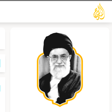
خطي
لى
لمحتوى
ف
ف