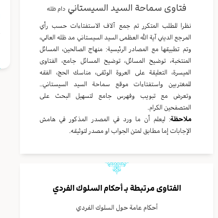
فتاوى سماحة السيد السيستاني
دام ظله
ا
نظرا للطلب المتكرر تم جمع آلاف الاستفتاءات حسب رأي
المرجع الديني آية الله العظمى السيد السيستاني مد ظله العالي،
ا
وتم تطبيقها مع المصادر الرئيسية: منهاج الصالحين، المسائل
المنتخبة، توضيح المسائل، توضيح المسائل جامع، الفتاوى
الميسرة، التعليقة على العروة الوثقى، مناسك الحج، الفقه
للمغتربين واستفتاءات موقع سماحة السيد السيستاني..
وتعرض مع تبويب وفهرس جامع لتسهيل البحث على
المتصفحين الكرام.
ملاحظة
: ليعلم أن ما ورد في المصدر المذكور في هامش
الإجابات إما مطابق لمتن الجواب او مصدر لتوثيقه.
الفتاوى مرتبطة بـ
أحكام السلوك الفردي
أحكام عامة حول السلوك الفردي