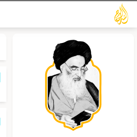
خطي
لى
لمحتوى
م
م