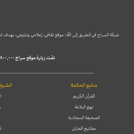
شبكة السراج في الطريق إلى الله؛ موقع ثقافي، إعلامي وتبليغي، يهدف ل
تمّت زيارة موقع سراج ٤,٨٠٠,٠٠٠ مرة خلال الستة أشهر الماضية، كما ظهر في نتائج البحث في محركات البحث٢٢,٢٩٠,٠٠٠ مرّة.
منابع الحكمة
الشيخ
القرآن الكريم
ا
نهج البلاغة
م
الصحيفة السجادية
مفاتيح الجنان
ك