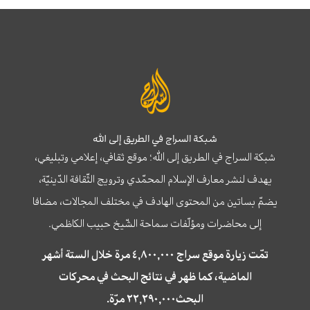
شبكة السراج في الطريق إلى الله
شبكة السراج في الطريق إلى الله؛ موقع ثقافي، إعلامي وتبليغي،
يهدف لنشر معارف الإسلام المحمّدي وترويج الثّقافة الدّينيّة،
يضمّ بساتين من المحتوى الهادف في مختلف المجالات، مضافا
إلى محاضرات ومؤلّفات سماحة الشّيخ حبيب الكاظمي.
تمّت زيارة موقع سراج ٤,٨٠٠,٠٠٠ مرة خلال الستة أشهر
الماضية، كما ظهر في نتائج البحث في محركات
البحث٢٢,٢٩٠,٠٠٠ مرّة.