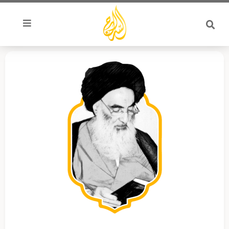
خطي
لى
لمحتوى