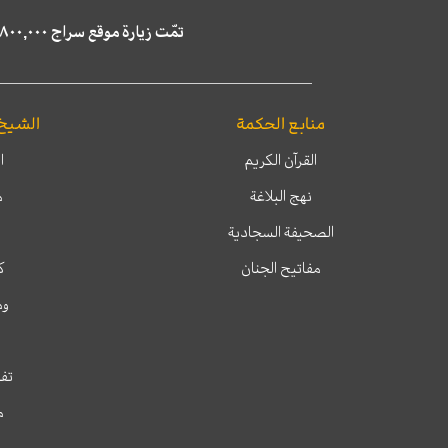
تمّت زيارة موقع سراج ٤,٨٠٠,٠٠٠ مرة خلال الستة أشهر الماضية، كما ظهر في نتائج البحث في محركات البحث٢٢,٢٩٠,٠٠٠ مرّة.
منابع الحكمة
الشيخ
القرآن الكريم
ا
نهج البلاغة
م
الصحيفة السجادية
مفاتيح الجنان
ك
وم
تفس
م