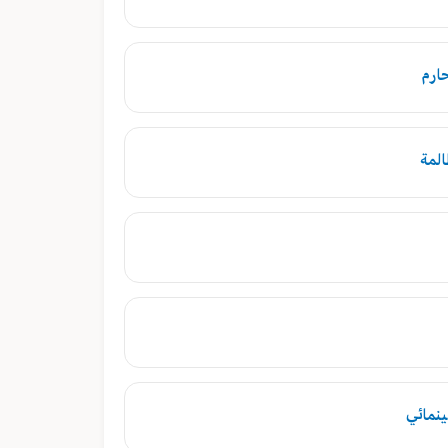
حارم
المة
ينمائي