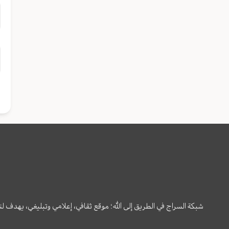
شبكة السراج في الطريق إلى الله؛ موقع ثقافي، إعلامي وتبليغي، يهدف ل