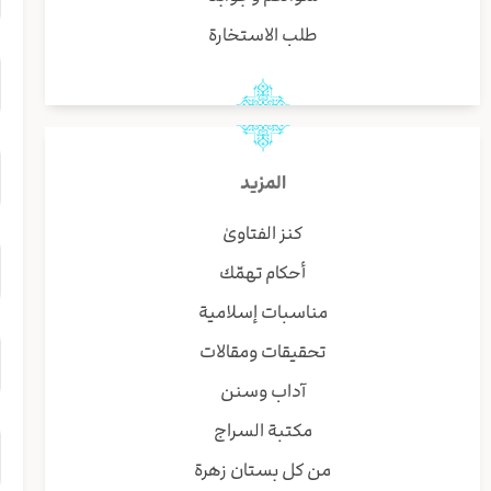
طلب الاستخارة
المزيد
كنز الفتاوىٰ
أحكام تهمّك
مناسبات إسلامية
تحقيقات ومقالات
آداب وسنن
مكتبة السراج
من كل بستان زهرة