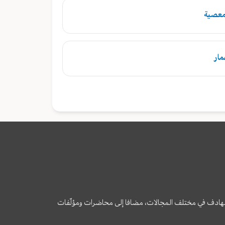
معصية
مار
وى الهادف في مختلف المجالات، مضافا إلى محاضرات ومؤلّفات