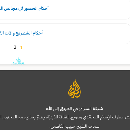
أحكام الحضور في مجالس ال
أحكام الشطرنج وآلات الق
2
1
شبكة السراج في الطريق إلى الله
نشر معارف الإسلام المحمّدي وترويج الثّقافة الدّينيّة، يضمّ بساتين من المحت
سماحة الشّيخ حبيب الكاظمي.