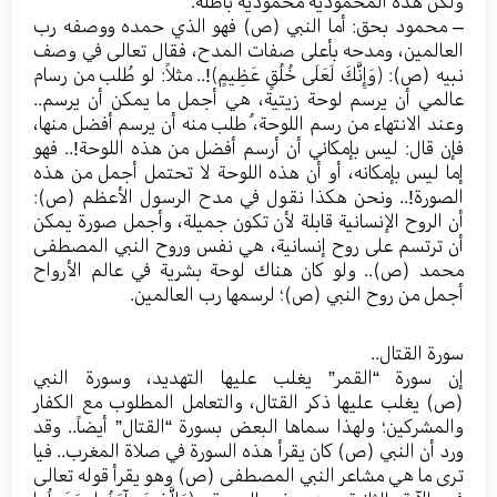
ولكن هذه المحمودية محمودية باطلة.
– محمود بحق: أما النبي (ص) فهو الذي حمده ووصفه رب
العالمين، ومدحه بأعلى صفات المدح، فقال تعالى في وصف
نبيه (ص): ﴿وَإِنَّكَ لَعَلَى خُلُقٍ عَظِيمٍ﴾!.. مثلاً: لو طُلب من رسام
عالمي أن يرسم لوحة زيتية، هي أجمل ما يمكن أن يرسم..
وعند الانتهاء من رسم اللوحة، ُطلب منه أن يرسم أفضل منها،
فإن قال: ليس بإمكاني أن أرسم أفضل من هذه اللوحة!.. فهو
إما ليس بإمكانه، أو أن هذه اللوحة لا تحتمل أجمل من هذه
الصورة!.. ونحن هكذا نقول في مدح الرسول الأعظم (ص):
أن الروح الإنسانية قابلة لأن تكون جميلة، وأجمل صورة يمكن
أن ترتسم على روح إنسانية، هي نفس وروح النبي المصطفى
محمد (ص).. ولو كان هناك لوحة بشرية في عالم الأرواح
أجمل من روح النبي (ص)؛ لرسمها رب العالمين.
سورة القتال..
إن سورة “القمر” يغلب عليها التهديد، وسورة النبي
(ص) يغلب عليها ذكر القتال، والتعامل المطلوب مع الكفار
والمشركين؛ ولهذا سماها البعض بسورة “القتال” أيضاً.. وقد
ورد أن النبي (ص) كان يقرأ هذه السورة في صلاة المغرب.. فيا
ترى ما هي مشاعر النبي المصطفى (ص) وهو يقرأ قوله تعالى