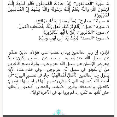
٤. سورة “المنافقون”: ﴿إِذَا جَاءَكَ الْمُنَافِقُونَ قَالُوا نَشْهَدُ إِنَّكَ
لَرَسُولُ اللَّهِ وَاللَّهُ يَعْلَمُ إِنَّكَ لَرَسُولُهُ وَاللَّهُ يَشْهَدُ إِنَّ الْمُنَافِقِينَ
لَكَاذِبُونَ﴾.
٥. سورة “المعارج”: ﴿سَأَلَ سَائِلٌ بِعَذَابٍ وَاقِعٍ﴾.
٦. سورة “الفيل”: ﴿أَلَمْ تَرَ كَيْفَ فَعَلَ رَبُّكَ بِأَصْحَابِ الْفِيلِ﴾.
٧. سورة “الكافرون”: ﴿قُلْ يَا أَيُّهَا الْكَافِرُونَ﴾.
٨. سورة “المسد”: ﴿تَبَّتْ يَدَا أَبِي لَهَبٍ وَتَبَّ﴾.
فإذن، إن رب العالمين يبدي غضبه على هؤلاء الذين صدّوا
عن سبيل الله -عز وجل-.. والصد عن السبيل يكون: تارة
بإعراض الإنسان عن سبيل الله -عز وجل-.. وتارة بمنع الآخرين
من أن يكونوا في سبيل الله -عز وجل-.. وفي ختام هذه الآية
يقول رب العالمين: ﴿أَضَلَّ أَعْمَالَهُمْ﴾؛ جاء في تفسير البيان: “أي
أحبط الله أعمالهم التي كان في زعمهم أنها قربة، وأنها تنفعهم:
كالعتق، والصدقة، وقرى الضيف.. والمعنى: أذهبها، وأبطلها
حتى كأنها لم تكن، إذ لم يروا لها في الآخرة ثواباً”.