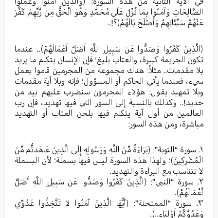
في الآية الثانية من هذه السورة: ﴿وَالَّذِينَ آمَنُوا وَعَمِلُوا
الصَّالِحَاتِ وَآمَنُوا بِمَا نُزِّلَ عَلَى مُحَمَّدٍ وَهُوَ الْحَقُّ مِن رَّبِّهِمْ كَفَّرَ
عَنْهُمْ سَيِّئَاتِهِمْ وَأَصْلَحَ بَالَهُمْ﴾؟!..
﴿الَّذِينَ كَفَرُوا وَصَدُّوا عَن سَبِيلِ اللَّهِ أَضَلَّ أَعْمَالَهُمْ﴾.. عندما
تكون الجريمة كبيرة، والعتاب بليغ؛ فإن الإنسان يتكلم ما يريد
بلا مقدمات.. مثلاً: هناك مجموعة من المجرمين قاموا بعمل
سيء، فعندما يأتي الحاكم أو المسؤول؛ فإنه وبلا أية مقدمات
وبلا تمهيد يقول: هؤلاء المجرمون سنضرب عليهم بيد من
حديد!.. وكذلك بالنسبة إلى السور التي فيها تهديد، فإن رب
العالمين من أول آية يتكلم فيها بلحن العتاب أو التهديد
مباشرة، ومن هذه السور:
١. سورة “التوبة”: ﴿بَرَاءَةٌ مِّنَ اللَّهِ وَرَسُولِهِ إِلَى الَّذِينَ عَاهَدتُّم مِّنَ
الْمُشْرِكِينَ﴾؛ ولهذا هذه السورة ليس فيها بسملة؛ لأن البسملة
لا تتناسب مع البراءة والتهديد.
٢. سورة “النبي”: ﴿الَّذِينَ كَفَرُوا وَصَدُّوا عَن سَبِيلِ اللَّهِ أَضَلَّ
أَعْمَالَهُمْ﴾.
٣. سورة “الممتحنة”: ﴿أَيُّهَا الَّذِينَ آمَنُوا لا تَتَّخِذُوا عَدُوِّي
وَعَدُوَّكُمْ أَوْلِيَاء..﴾.