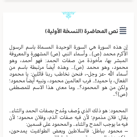
نص المحاضرة (النسخة الأولية)
إن هذه السورة هي السورة الوحيدة المسماة باسم الرسول
الأكرم محمد (ص).. وأسماء النبي (ص) المشهورة والمعروفة
المبشر بها، مأخوذة من صفات الحمد: فهو أحمد، وهو
محمود، وهو محمد (ص).. وهذه أيضاً مرتبطة باسم من
أسماء الله -عز وجل-، فنحن نخاطب ربنا قائلين: يا محمود
الفعال، يا حميد!.. فرب العالمين محمود، ونبيه أيضاً محمود؛
ولكن من هو المحمود؟.. وما معنى هذا الاسم للمصطفى
(ص)؟..
المحمود: هو ذلك الذي وُصف ومُدح بصفات الحمد والثناء..
يقال: فلان مذموم؛ لأن فيه صفات الذم، وفلان محمود؛ لأن
فيه ما يوجب المدح والثناء.. والمحمود على قسمين:
– محمود بباطل: فالسلاطين وبعض الطواغيت يمدحون،