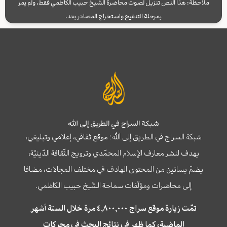
ملاحظة: هذا النص تنزيل لصوت محاضرة الشيخ حبيب الكاظمي فقط، ولم يمر
بمرحلة التنقيح واستخراج المصادر بعد.
شبكة السراج في الطريق إلى الله
شبكة السراج في الطريق إلى الله؛ موقع ثقافي، إعلامي وتبليغي،
يهدف لنشر معارف الإسلام المحمّدي وترويج الثّقافة الدّينيّة،
يضمّ بساتين من المحتوى الهادف في مختلف المجالات، مضافا
إلى محاضرات ومؤلّفات سماحة الشّيخ حبيب الكاظمي.
تمّت زيارة موقع سراج ٤,٨٠٠,٠٠٠ مرة خلال الستة أشهر
الماضية، كما ظهر في نتائج البحث في محركات