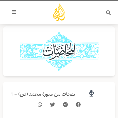
خطي
لى
لمحتوى
نفحات من سورة محمد (ص) – 1