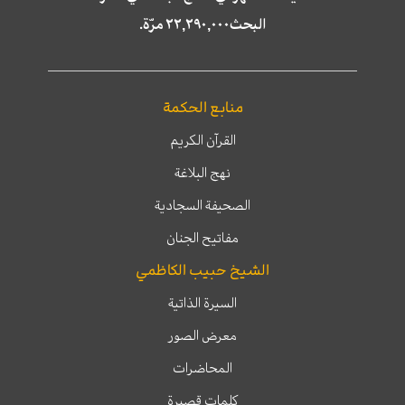
البحث٢٢,٢٩٠,٠٠٠ مرّة.
منابع الحكمة
القرآن الكريم
نهج البلاغة
الصحيفة السجادية
مفاتيح الجنان
الشيخ حبيب الكاظمي
السيرة الذاتية
معرض الصور
المحاضرات
كلمات قصيرة