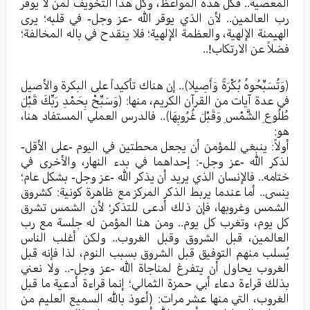
المعصية.. فكل هذه المواعظ، وكل هذا التخويف لمن لا يوقر
رب العالمين.. لأن الذي يوقر الله -عز وجل- في قلبه؛ يرى
الهيمنة الإلهية، والعظمة الإلهية؛ فلا ينقدح في باله المخالفة؛
فضلاً عن الارتكاب!..
﴿وَتُسَبِّحُوهُ بُكْرَةً وَأَصِيلا﴾.. إن هناك تأكيداً على البكرة والأصيل
في عدة آيات من القرآن الكريم، منها: ﴿وَسَبِّحْ بِحَمْدِ رَبِّكَ قَبْلَ
طُلُوعِ الشَّمْسِ وَقَبْلَ غُرُوبِهَا﴾.. فالدرس العملي المستفاد هنا،
هو:
أولاً: ينبغي للمؤمن أن يجعل محطتين في اليوم -على الأقل-
لذكر الله -عز وجل-: إحداهما في بدء النهار، والأخرى في
ختامه.. فالإنسان الذي يريد أن يذكر الله -عز وجل- بشكل عام؛
ينسى.. أما عندما يربط الذكر المركز مع ظاهرة كونية: كشروق
الشمس وغروبها، فإن ذلك أدعى للتذكر؛ لأن الشمس تشرق
كل يوم، وتغرب كل يوم.. ومن هنا المؤمن له جلسة مع رب
العالمين، قبل الشروق وقبل الغروب.. ولكن أغلب الناس
يُسلب منهم التوفيق قبل الشروق بسبب النوم، لذا فإنه قبل
الغروب يحاول أن يتفرغ لمناجاة الله -عز وجل-.. ولا نعني
بذلك قراءة دعاء أبي حمزة الثمالي؛ إنما قراءة أدعية ما قبل
الغروب، التي منها عشر مرات: (أعوذ بالله السميع العليم من