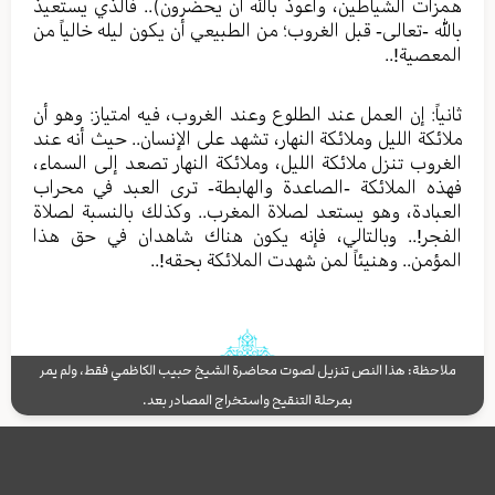
همزات الشياطين، وأعوذ بالله أن يحضرون).. فالذي يستعيذ
بالله -تعالى- قبل الغروب؛ من الطبيعي أن يكون ليله خالياً من
المعصية!..
ثانياً: إن العمل عند الطلوع وعند الغروب، فيه امتياز: وهو أن
ملائكة الليل وملائكة النهار، تشهد على الإنسان.. حيث أنه عند
الغروب تنزل ملائكة الليل، وملائكة النهار تصعد إلى السماء،
فهذه الملائكة -الصاعدة والهابطة- ترى العبد في محراب
العبادة، وهو يستعد لصلاة المغرب.. وكذلك بالنسبة لصلاة
الفجر!.. وبالتالي، فإنه يكون هناك شاهدان في حق هذا
المؤمن.. وهنيئاً لمن شهدت الملائكة بحقه!..
ملاحظة: هذا النص تنزيل لصوت محاضرة الشيخ حبيب الكاظمي فقط، ولم يمر
بمرحلة التنقيح واستخراج المصادر بعد.