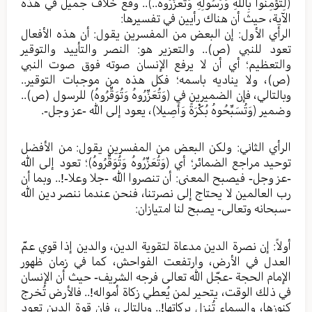
﴿لِتُؤْمِنُوا بِاللَّهِ وَرَسُولِهِ وَتُعَزِّرُوهُ..﴾.. وقع خلاف جميل في هذه
الآية، حيث أن هناك رأيين في تفسيرها:
الرأي الأول: إن البعض من المفسرين يقول: أن هذه الأفعال
تعود للنبي (ص).. والتعزير هو: النصر والتأييد والتوقير
والتعظيم؛ أي أن لا يرفع الإنسان صوته فوق صوت النبي
(ص)، ولا يناديه باسمه؛ فكل هذه من موجبات التوقير..
وبالتالي، فإن الضميرين في ﴿وَتُعَزِّرُوهُ وَتُوَقِّرُوهُ﴾ للرسول (ص)..
وضمير ﴿وَتُسَبِّحُوهُ بُكْرَةً وَأَصِيلا﴾، يعود إلى الله -عز وجل-.
الرأي الثاني: ولكن البعض من المفسرين يقول: من الأفضل
توحيد مراجع الضمائر؛ أي ﴿وَتُعَزِّرُوهُ وَتُوَقِّرُوهُ﴾؛ تعود إلى الله
-عز وجل- فيصبح المعنى: أن تنصروا الله -جلا وعلا-!.. وبما أن
رب العالمين لا يحتاج إلى نصرتنا، فنحن عندما ننصر دين الله
-سبحانه وتعالى- يصبح لنا امتيازان:
أولاً: إن نصرة الدين مدعاة لتقوية الدين، والدين إذا قوي عمّ
العدل في الأرض، وارتفعت الفواحش، كما في زمان ظهور
الإمام الحجة -عجّل الله تعالى فرجه الشريف- حيث أن الإنسان
في ذلك الوقت، يتحير لمن يُعطي زكاة أمواله!.. فالأرض تُخرج
كنوزها، والسماء تُنزل بركاتها!.. وبالتالي، فإن قوة الدين تعود