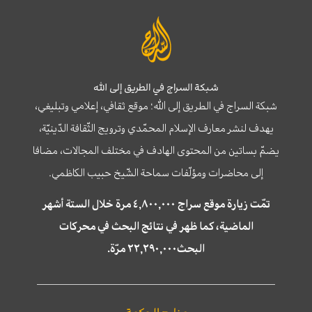
شبكة السراج في الطريق إلى الله
شبكة السراج في الطريق إلى الله؛ موقع ثقافي، إعلامي وتبليغي،
يهدف لنشر معارف الإسلام المحمّدي وترويج الثّقافة الدّينيّة،
يضمّ بساتين من المحتوى الهادف في مختلف المجالات، مضافا
إلى محاضرات ومؤلّفات سماحة الشّيخ حبيب الكاظمي.
تمّت زيارة موقع سراج ٤,٨٠٠,٠٠٠ مرة خلال الستة أشهر
الماضية، كما ظهر في نتائج البحث في محركات
البحث٢٢,٢٩٠,٠٠٠ مرّة.