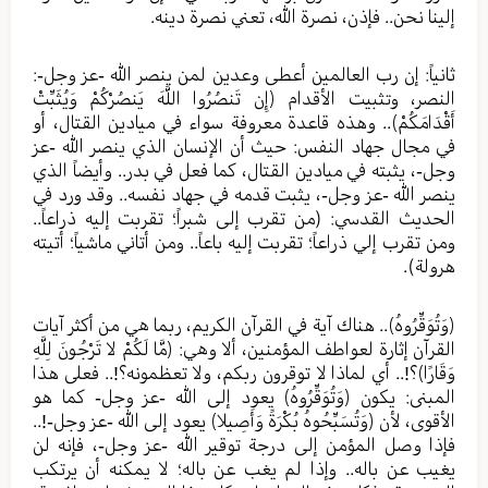
إلينا نحن.. فإذن، نصرة الله، تعني نصرة دينه.
ثانياً: إن رب العالمين أعطى وعدين لمن ينصر الله -عز وجل-:
النصر، وتثبيت الأقدام ﴿إِن تَنصُرُوا اللَّهَ يَنصُرْكُمْ وَيُثَبِّتْ
أَقْدَامَكُمْ﴾.. وهذه قاعدة معروفة سواء في ميادين القتال، أو
في مجال جهاد النفس: حيث أن الإنسان الذي ينصر الله -عز
وجل-، يثبته في ميادين القتال، كما فعل في بدر.. وأيضاً الذي
ينصر الله -عز وجل-، يثبت قدمه في جهاد نفسه.. وقد ورد في
الحديث القدسي: (من تقرب إلى شبراً؛ تقربت إليه ذراعاً..
ومن تقرب إلي ذراعاً؛ تقربت إليه باعاً.. ومن أتاني ماشياً؛ أتيته
هرولة).
﴿وَتُوَقِّرُوهُ﴾.. هناك آية في القرآن الكريم، ربما هي من أكثر آيات
القرآن إثارة لعواطف المؤمنين، ألا وهي: ﴿مَّا لَكُمْ لا تَرْجُونَ لِلَّهِ
وَقَارًا﴾؟!.. أي لماذا لا توقرون ربكم، ولا تعظمونه؟!.. فعلى هذا
المبنى: يكون ﴿وَتُوَقِّرُوهُ﴾ يعود إلى الله -عز وجل- كما هو
الأقوى، لأن ﴿وَتُسَبِّحُوهُ بُكْرَةً وَأَصِيلا﴾ يعود إلى الله -عز وجل-!..
فإذا وصل المؤمن إلى درجة توقير الله -عز وجل-، فإنه لن
يغيب عن باله.. وإذا لم يغب عن باله؛ لا يمكنه أن يرتكب