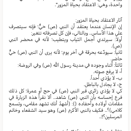
واحدة، وهي: الاعتقاد بحياة المزور”.
آثار الاعتقاد بحياة المزور:
إن الإنسان عندما يعتقد أن النبي (ص) حيٌّ؛ فإنه سيتصرف
على هذا الأساس.. وبالتالي، فإن كل تصرفاته تتغير:
أولاً: سيرتدي أجمل الثياب ويتطيب؛ لأنه في محضر النبي
(ص).
ثانياً: سيودّعه بحرقة في آخر يوم؛ لأنه يرى أن النبي (ص) حيٌّ
حاضر.
ثالثاً: أثناء وجوده في مدينة رسول الله (ص) وفي الروضة:
أ- لا يرفع صوته.
ب- لا يؤذي أحداً.
ج- لا يجادل بالباطل.
كي لا يؤذي زائري قبر النبي (ص) في حج أو عمرة؛ كل ذلك
فرع إحساسه بأن النبي (ص) شاهد.. ألا نقرأ هذه الزيارة في
مقامات أولاده وأحفاده (): (أشهدُ أنك تشهد مقامي، وتسمع
كلامي)؟.. فكيف بالنبي الأكرم (ص) وهو سيد الشفعاء وخاتم
المرسلين؟!..