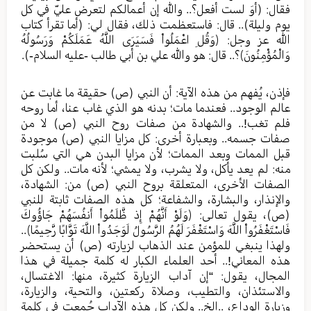
فقال: (أوَ لست أفعل؟.. والله إن أعمالكم لتعرض عليّ في كل
يوم وليلة).. قال: فاستعظمت ذلك، فقال لي: (أما تقرأ كتاب
الله عز وجل: ﴿وَقُلِ اعْمَلُواْ فَسَيَرَى اللَّهُ عَمَلَكُمْ وَرَسُولُهُ
وَالْمُؤْمِنُونَ﴾؟.. قال: هو والله علي بن أبي طالب -عليه السلام-).
فإذن، يُفهم من هذه الآية: أن النبي (ص) حقيقة ما غابت عن
عالم الوجود.. فعندما مات؛ بدنه هو الذي غاب عنا، أما روحه
فلم تغب!.. والشهادة من صفات روح النبي (ص) لا من
صفات جسمه.. وبعبارة أخرى: كل مزايا النبي (ص) موجودة
قبل الممات وبعد الممات؛ لأن مزايا البدن هي التي سُلبت
منه: لم يعد يأكل، ولا يشرب، ولا يمشي؛ لأنه مات.. ولكن كل
الصفات الأخرى، المتعلقة بروح النبي (ص) من: الشهادة،
والإنذار، والبشارة، والشفاعة؛ كل هذه الصفات ثابتة للنبي
(ص)، يقول تعالى: ﴿وَلَوْ أَنَّهُمْ إِذ ظَّلَمُواْ أَنفُسَهُمْ جَاؤُوكَ
فَاسْتَغْفَرُواْ اللَّهَ وَاسْتَغْفَرَ لَهُمُ الرَّسُولُ لَوَجَدُواْ اللَّهَ تَوَّابًا رَّحِيمًا﴾..
ولهذا ينبغي للمؤمن عند الذهاب لزيارته (ص) أن يستحضر
هذه المعاني!.. أحد العلماء الكبار له كلمة جميلة في هذا
المجال، يقول: “إن آداب الزيارة كثيرة، منها: الاغتسال،
والاستئذان، والتطيب، وصلاة ركعتين، والتحية، والزيارة،
وزيارة الوداع، ..الخ.. ولكن كل هذه الآداب جُمعت في كلمة