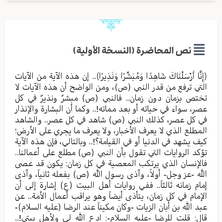
نص المحاضرة (النسخة الأولية)
﴿إِنَّا أَرْسَلْنَاكَ شَاهِدًا وَمُبَشِّرًا وَنَذِيرًا﴾.. إن هذه الآية من الآيات
التي ترفع من قدر النبي (ص)، ومن الواضح أن هذه الآيات لا
تختص بزمان دون زمان.. فالنبي (ص) مبشرٌ ونذيرٌ في كل
عصر، سواء في حياته أو بعد مماته!.. وكما أن البشارة والإنذار
في كل عصر، كذلك النبي (ص) شاهد في كل عصر.. والشاهد
المطلع الذي لا يعرف الأخبار، ولا يعرف ما يجري على الأرض؛
كيف يشهد في الدنيا أو في القيامة؟!.. وبالتالي، فإن هذه الآية
تؤكد الروايات التي تقول بأن النبي (ص) مطلع على أعمالنا..
فالإنسان الذي يرتكب المعصية في كل زمان: يكون قد عصى
الله -عز وجل- أولاً، وآذى رسول الله (ص) بفعله ثانياً، وآذى
إمام زمانه ثالثاً.. ففي روايات أهل البيت (ع) إشارة إلى أن
الإمام في كل زمان، يتأذى أيضاً وهو يراقب أعمال الأمة.. عن
عبد الله بن أبان الزيات -وكان مكيناً عند الرضا (عليه السلام)-
قال: قلت للرضا -عليه السلام-: ادع الله لي ولأهل بيتي!..