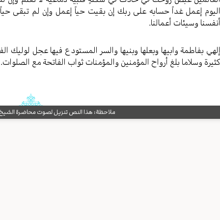
لیوم إعمل غداً حسابه علی ربك إن بقیت حیاً إعمل وإن لم تبقی حیاً 
نفسنا وسیئات أعمالنا.
لهي بفاطمة وابیها وبعلها وبنیها والسر المستودع فیها عجل لولیك الف
ثیرة وسلاما بلغ أرواح المؤمنین والمؤمنات ثواب الفاتحة مع الصلوات.
ملاحظة: هذا النص تنزيل لصوت محاضرة الشيخ حب