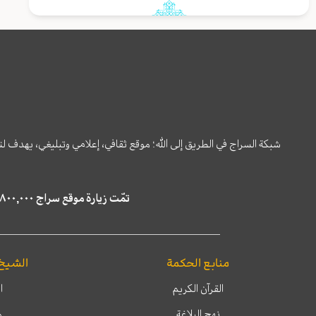
شبكة السراج في الطريق إلى الله؛ موقع ثقافي، إعلامي وتبليغي، يهدف ل
تمّت زيارة موقع سراج ٤,٨٠٠,٠٠٠ مرة خلال الستة أشهر الماضية، كما ظهر في نتائج البحث في محركات البحث٢٢,٢٩٠,٠٠٠ مرّة.
منابع الحكمة
الشيخ
القرآن الكريم
ا
نهج البلاغة
م