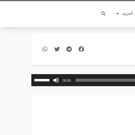
المزيد
استخدم
00:00
مفاتيح
الأسهم
أعلى/
أسفل
لزيادة
أو
خفض