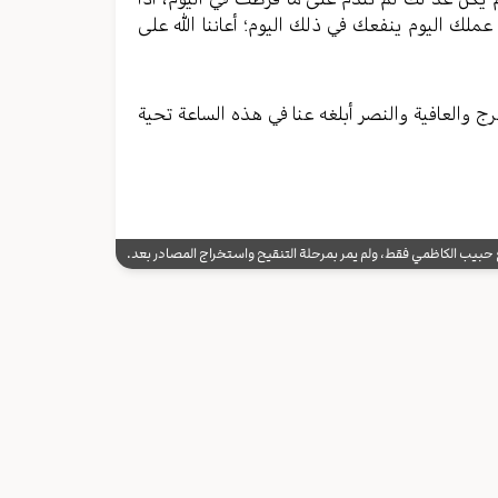
عملك الیوم ینفعك في ذلك الیوم؛ أعاننا الله علی
رج والعافیة والنصر أبلغه عنا في هذه الساعة تحیة
يب الكاظمي فقط، ولم يمر بمرحلة التنقيح واستخراج المصادر بعد.