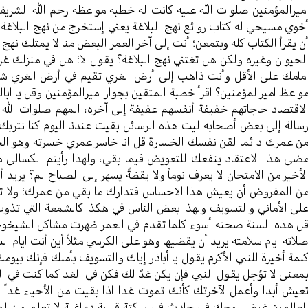
میرالمؤمنین صلوات الله علیه كانت له خطبه مواعظه رحم الله الشر
خوي مسیحي له كتاب روائع نهج البلاغة يعني إستخرج من نهج البلاغة الر
ن یقرأ الكتاب كله وبتمعن؛ أنت إلی آخر العمر البعض منا لا یمتلك نهج
لحیوان وغیره ولكن هل تغتني نهج البلاغة؟ یقول لا؛ هل في منزلك غرر
مامك علی الأقل وأنت ذاهب إلی أرض الغري تقیم في أرض الغري شهراً 
واعظ امیرالمؤمنین؟ اقرأ خطبة المتقین بجوار امیرالمؤمنین وقل یا اب
لاقتصاد حاجاتهم خفیفة أنفسهم عفیفة إلی آخره، المهم صلوات الله 
سالة إلی بعض أصحابه لیت هذه الرسائل بقیت عندنا الیوم كنا نتربك
ن عمرك دائما لقن نفسك الخسارة قل انا خاسر عمري خسرته وهو الحق
ضی هذا الاعتقاد ینفعك للتعویض فيما بقي، ولهذا رأيتم الكسالی م
لأخیر من الامتحان لا یعرف نوماً ولا یقظةً یسهر إلی الصباح لم؟ یرید
ن المفروض أن یعیش هذا الاحساس فتدارك ما بقي من عمرك؛ ولا تقل 
لی الأماني والتسویف ولهذا بعض الناس في هكذا كالشمعة التي تذوب
ل هذه السنة صحته أسوء كلما تقدم في العمر ظهرت مشاكل الشیخوخة
لاته ایام سلامته یرید أن یقضیها وهو علی الكرسي مثلاً أين أنت ایام ال
لمة أخيرة للنبي الأكرم یقول یا أباذر إياك والتسویف بأملك فإنك بیو
معنی لا تؤجل یقول النبي فإن یكن غدٌ لك فكن في الغد كما كنت في ا
عیش أبدا وأعمل لآخرتك كأنك تموت غدا اذا بقیت من الأحیاء غداً 
لعالمین غبض روحك في حادث في سكتةٍ قلبیة دماغیة لا تعلم وإن لم 