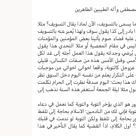
مستوى
الصوت.
مصطفی وآله الطیبین الطاهرین
ا یسمی بالتسویف، الآن لماذا یقال التسویف؟ مثلا
ادر إلی كذا یقول سوف ولهذا یُعبر عنه بالتسویف
 علیه قضاء صوم یأتينا بعض المؤمنین والمؤمنات
لیس في مقام المعصیة أو مثلا التحدي هذا یقول
ُرضي وجدانه یقول هذا العمل أجله إلی غد لكل
الأمس وقبل الأمس هذه من صفات الكسالی، قلیلي
عزوجل كالتوبة، واقعا اخواني اخواتي من موجبات
علی التكرار یعلم من نفسه الیوم دخل السوق نظر
كاك هذا بحث؛ الیوم صدفةً نظرت إلی الحرام تكلمت
ول مثلا لیلة الجمعة أستغفر هذه السنة نذهب إلی
رور هو الذي یؤخر التوبة والتوبة كما نعمل في دعاء
لتوبة فإني لك من النادمین؛ الاسلام بحاجة إلی تلفظ
ور بحاجة إلی تلفظ ولكن التوبة لو ندمت في قلبك
اول الكلام، اذاً القضیة كما یقال التأخیر في هذا