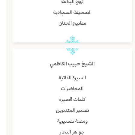
نهج البلاغة
ب
و
الصحيفة السجادية
س
مفاتيح الجنان
ه
ه
ل
ق
س
ی
الشيخ حبيب الكاظمي
ا
ا
السيرة الذاتية
ن
المحاضرات
ا
ا
كلمات قصيرة
ر
تفسير المتدبرين
ا
ا
ومضة تفسيرية
ل
جواهر البحار
ا