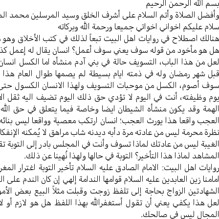
سم الله الرحمن الرحیم
أفضل الصلاة وأتم السلام علی أشرف الخلق وسید المرسلین محمد ال
لام علیكم اخواني اخواتي جمیعا ورحمة الله وبركاته
نالك اصطلاح في روایات اهل البیت تبعاً لذلك في كتب الأخلاق وهو م
ل هو مأخود من قوله سوف یعني سوف أعمل؟ انسان یقال له إعمل كذا ب
عل من هذا الباب، التسویف حالة في بني آدم منشأه اما الكسل انسان
بل شهر رمضان وله في ذمته ایام بسیطة لم یصمها طوال العام هذا 
وف أصوم، الكسل من موحبات التسویف ولهذا الانسان الكسول حتی ی
وم وظیفته، أنت في الیوم لا تؤدي حق ذلك الیوم تضیف الیه ثقل 
لهمة وقد یكون منشأه الشیطان ایضا وخاصة فيما یتعلق في حق الله 
لعجب واقعا هذا یورث العجب؛ انسان ارتكب معصیة وواقعا لیس بنائه 
ظرة محرمة لیس من عادته مرة دأبه دیدنه شاب مراهق لا یُمكنه الإنف
لغیبة لیس من عادتك لماذا تسوف وأنت في المجلس بادر إلی التوبة تق
لمشاهد لماذا هذا التأخیر؟ التوبة في حالها ولهذا نُهینا عن ذلك.
وایات اهل البیت: الامام الصادق علیه السلام تأخیر التوبة اغترار المغ
مامنا زین العابدین علیه السلام قوامها الندامة إلهي إن كان الندم علی ا
لشهادتین الزواج بحاجة إلی تلفظ زوجت وقبلت مثلاً البیع بعض الأم
عل هذا یكفي يعني أن تقول أستغفرالله بهذا اللفظ هل هو لازم أو لا؟ 
لمجال لیس في صالحك.