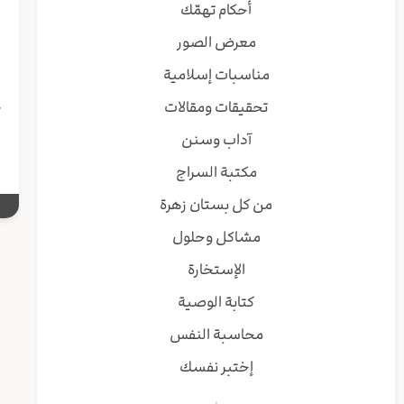
أحكام تهمّك
ا
معرض الصور
أ
مناسبات إسلامية
إ
تحقيقات ومقالات
ك
آداب وسنن
مكتبة السراج
من كل بستان زهرة
مشاكل وحلول
الإستخارة
كتابة الوصية
محاسبة النفس
إختبر نفسك