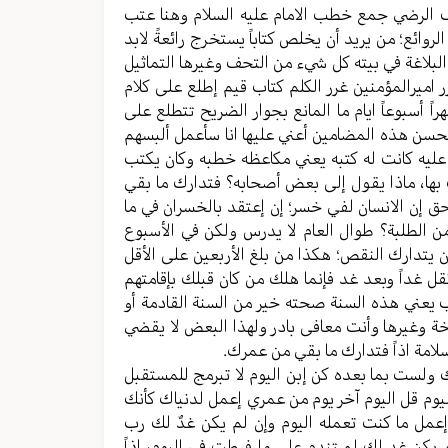
یف الرضي جمع خطب الامام علیه السلام وهنا عتب
وائع؛ من یرید أن یخلص كتاباً یستخرج رائعةً لابد
 البلاغة في بیته كل شيء من التحف وغیرها التماثیل
 امیرالمؤمنین غرر الكلم كتاب قیم إطلع علی كلام
أسبوعاً ایام ما المانع بجوار الضریح تتطلع علی
الحسن هذه المضامین أعني علیها انا سأعمل ألبسهم
علیه كانت له كتبه یعني مكاعظه خطبه وكان یكتب
 بها، ماذا یقول إلی بعض أصحابه؟ فتدارك ما بقي
 إن الانسان لفي خسر؛ إن إعتقد بالخسران في ما
ن الطلبة؟ طوال العام لا یدرس ولكن في الأسبوع
 أن یتدارك النقص؛ هكذا من بلغ الأربعین علی الأقل
غداً وبعد غد فإنما هلك من كان قبلك بإقامتهم
 یعني هذه السنة صحته خیر من السنة القادمة أو
 وغیرها وأنت معافی بادر ولهذا البعض لا یقضي
سلامة اذاً فتدارك ما بقي من عمرك.
مك ولست بما بعده كن إبن الیوم لا تبرمج للمستقبل
لیوم قل الیوم آخر یوم من عمري إعمل لدنیاك كأنك
إعمل ما كنت تعمله الیوم وإن لم یكن غدٌ لك رب
یكن غد لك لم تندم علی ما فرطت في الیوم، اذاً