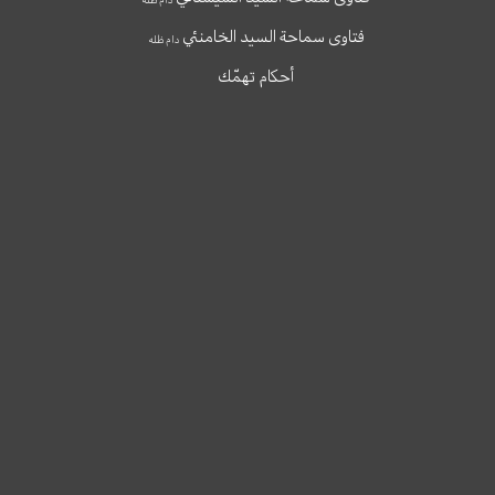
فتاوى سماحة السيد الخامنئي
دام ظله
أحكام تهمّك