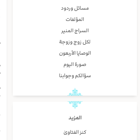
ا
مسائل وردود
أ
المؤلفات
أ
ا
السراج المنير
ا
لكل زوج وزوجة
م
ا
الوصايا الأربعون
ر
صورة اليوم
م
م
سؤالكم وجوابنا
ا
م
ع
ق
ص
ك
المزيد
ب
كنز الفتاوىٰ
ت
ا