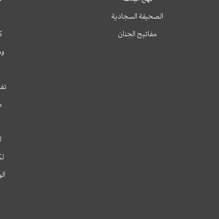
الصحيفة السجادية
مفاتيح الجنان
ك
وم
تفس
م
ا
لك
ال