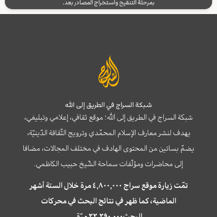
بمرحلة التنقيح واستخراج المصادر بعد.
شبكة السراج في الطريق إلى الله
شبكة السراج في الطريق إلى الله؛ موقع ثقافي، إعلامي وتبليغي،
يهدف لنشر معارف الإسلام المحمّدي وترويج الثّقافة الدّينيّة،
يضمّ بساتين من المحتوى الهادف في مختلف المجالات، مضافا
إلى محاضرات ومؤلّفات سماحة الشّيخ حبيب الكاظمي.
تمّت زيارة موقع سراج ٤,٨٠٠,٠٠٠ مرة خلال الستة أشهر
الماضية، كما ظهر في نتائج البحث في محركات
البحث٢٢,٢٩٠,٠٠٠ مرّة.