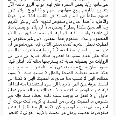
غیر عافیة رأينا بعض الفقراء فُتح لهم ابواب الرزق دفعةً الآن
بتثمین عقارهم ببیع سهامهم المهم واذا انواع البلاء تنزل
علیهم سقماً في البدن قساوة في القلب ایذاءً من الذریة
والأهل، اذاً هذا المال مال منقوص تشوبه الأکدار ولکن الکریم
رب العالمین هکذا یعطي؟ یعطي مالاً في بلاء أو یعطي مالا
في عافیه؟ ولو صار فیه بلاء فإنه بلاء محمود، فرق بین البلاء
المحمود والبلاء المذموم هذا المعنی الاول غیر منقوص ما
اعطیت تعطي الشيء کاملاً، معنی الثاني فإنه غیر منقوص أي
غیر مسلوبٍ انسان یعطیك شیئاً ثم یسلبه منك رب العالمین
بنائه علی عدم سلب ما اعطی، هناك عبارة في بالي في
الروایات من یعطیك هدیة ثم یسترجعها منك کأنه أبتلع قیئه
تصور انسان یخرج من بطنه شيء ثم یبتلعه رب العالمین لیس
هکذا عندما یعطیك الصحة والمال لا یسلبها منك الا بسوء
عملك، الهي لا تسلب منا صالح ما اعطیتنا الهي لا تکلنا الی
انفسنا طرفة عین الهي لا تردنا الی سوء استنقذتنا منه ابدا اذاً
فإنه غیر منقوص ما اعطیت اذا اعطاك رب العالمین عطاءً
حاول أن لا تفعل ما یوجب سلب ذلك العطاء منك فإنه غیر
منقوص ما اعطیت وزدني من فضلك یا کریم، کنت نویت أن
اختم حدیثي بغیر منقوص ولکن الاکرام بالإتمام یقول فإنه غیر
منقوص ما اعطیت وزدني من فضلك یا کریم؛ اخواني لا تقنعوا