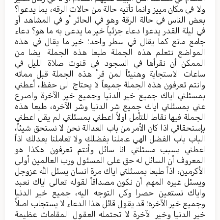
ولا في مکان مییز وانما تأتيه حالة من حالات الرقه، بما یدعوا؟
بعض الناس في حالة الرقة وهو في الحائر أو في المشاهد أو
في لیلة القدر یدعوا دعاء جزئیاً خیر ما یدعی به ما هو؟ دعاء
جامع مانع کما یقال في سطر واحد؛ خیر ما یقال في هذه
المواضع نتعلم هذه الجملة طبعا هذه الجملة ایضا من
الممکن أن نقرأها في السجود في قنوت صلاة اللیل في
ساعات الاستجابة وهنیئاً لمن قرأ هذه الجملة قبل مماته
وانتم تعرفون هذه الجملة جمیعاً لا یحتاج الی حفظ، أعطني
بمسئلتي ایاك جمیع خیر الدنیا وجمیع خیر الآخرة واصرع
عني بمسئلتي ایاك جمیع شر الدنیا وشر الآخره، طبعا هذه
الجملة فیها نقاط للتأمل اولاً اعطني بمسئلتي لم یقل اعطني
بإستحقاقي اذا کان الأمر من باب العدالة نحن لا نستحق شیئاً،
الباب باب الفضل الهي عاملنا بفضلك ولا تعاملنا بعدلك اذاً
اعطني بسبب مسئلتي انا سائل وأنتم تعرفون هکذا هو
المعروف أن السائل له حق علی المسئول ورب العالمین أولی
الأکرمین، اذاً طبعا بمسئلتي ایاك مرة انسان یسئل الله عزوجل
ویسئل غیره المهم أن نکون مصداقاً لقوله تعالی ایاك نعبد
وایاك نستعین حصراِ وکل التوجه الیه، جمیع خیر الدنیا
وجمیع خیر الآخره؛ قد یقول قائل هذا الدعاء لا یستجاب اصلاً
خیر الدنیا وخیر الآخرة لا تحتمله العقول المقامات عظیمة