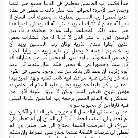
جداً فکیف رب العالمین یعطیني في الدنیا جمیع خیر الدنیا
وجمع خیر الآخره؟ الجواب أنت اسئل ذلك ما تُعطی في هذه
الدنیا تُعطی! رب العالمین یعطیك ما یعطیك أنت انسان لا
قدر الله عقیم لا تأتيك الذریة تسئل الله الذریة في الدنیا هذا
خیر الدنیا ولکن لمصلحة یراها هو لا یعطیك ذریةً، بین
قوسین اقول انا اُبشر الذي لا ذریة له من البشارات بعض
الذین اُبتلوا بعدم الذریة وکأن رب العالمین یرید أن
یستخلصهم لنفسه لا یجعل في قلبه زاویة من زوایا الحب
لإحد من المخلوقین ولهذا نبي الله یحیی کان من امتیازاته أنه
کان سیداً وحصورا نبي الله یحیی هکذا یقال عندما کان یرید
أبوه زکریاء أن یعظ کان یتأکد من عدم وجود یحیی في القوم
لأنه کان یخشی علیه؛ مواعظ ابیه کانت تغلبه ولهذا تمیز بهذا
المعنی ولکن طبعاً حصوریة یحیی علیه السلام أمر خاص به
مؤمن یتزوج بغرض النسل ولکن لا یُرزق الذریة أقول من
الممکن والله العالم البعض یرحمه رب العالمین الذریة لیبقی
قلبه فارقاً من أي محبوب سواه،
اعطني بمسئلتي ایاك سل الله عزوجل خیر الدنیا والآخرة وإن
لم تُعطی في الدنیا، العطاء أين؟ في البرزخ إن لم تعطی في
البرزخ، في العرصات القیامة تحتاج الی ضل ضلیل وإن لم
تُعطی في عرصات القیامة عندما تجتاز علی الصراط وإن منکم