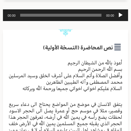
مشغل
00:00
00:00
الصوت
نص المحاضرة (النسخة الأولية)
أعوذ بالله من الشیطان الرجیم
بسم الله الرحمن الرحیم
وأفضل الصلاة وأتم السلام علی أشرف الخلق وسید المرسلین
محمد المصطفی وآله الطیبین الطاهرین
السلام علیکم اخواني اخواتي جمیعا ورحمة الله وبرکاته
یتفق الانسان في موضع من المواضع یحتاج الی دعاء سریع
وقصیر، مثلا في موسم حج أو عمرة یصل الی الحجر الاسود
لحظات یضع رأسه في یمین الله في أرضه، تعرفون الحجر هذا
الحجر الذي یقبله جمیع المسلمین یمین الله في الأرض خلف
المقام في مشاهد اهل البیت علیهم السلام أو لا في زمان ممیز