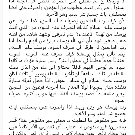
الا واردها إن لم تعطی علی الصراط تُعطی في الجنة اذاً
السئوال علی کل تقدیر مطلوب من المؤمن، واصرف عني ایضا
بمسئلتي ایاك جمیع شر الدنیا وشر الآخره.
الآن کیف رب العالمین یصرف عنك السوء کما صرف عن
یوسف علیه السلام کذلك لنصرف عنه السوء، من الذي أنقذ
یوسف من تهمة الاعتداء؟ انتم تعرفون وشهد شاهد من اهله
طفل صغیر شهد بأن نبي الله یوسف بريئ من اتهام زلیخا، اذاً
رب العالمین له طرقه في صرف السوء، یوسف علیه السلام
ایضا نأتي بمثال یوسف؛ کیف صرف عنه الموت، الموت
اختناقاً جوعاً عطشاً في اعماق البئر؟ ارسل سیارة هؤلاء ما کانوا
انبیاء لم یُوحی الیهم قافلة تحتاج الی ماء من الذي بعث
القافلة في تلك الساعه؟ لو تأخرت القافلة یومین أو ثلاث لکان
یوسف علیه السلام في عداد الموتی، اذاً طفل یُبرئه سیارة
تنقذه منام ینجیه! لولا المنام لما أخرجه فرعون من السجن
لیعبر منامه اذاً قصة یوسف اتفاقا فیها موارد کثیرة لصرف
السوء.
رب یوسف هو ربي وربك اذاً واصرف عني بمسئلتي ایاك
جمیع شر الدنیا وشر الآخره.
فإنه غیر منقوص ما اعطیت ما معنی غیر منقوص هنا؟ فُسر
بمعنیین؛ غیر منقوص ما اعطیت أي تعطيني الأمر کاملاً فرق
بین عطاء ناقص وبین عطاء کامل، انسان یُرزق المال ولکن في