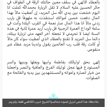
بالعطاء الالهي في سقف معین جائتك الرقة في الطواف في
حائر الحسین علیه السلام لا تقل الزیارة بحمدالله کملت انا
الیوم خشعت بین یدي الله سل المزید، إن اُعطیت مالاً بهذا
المال دفعت خمس اموالك استنقذت به ملهوفاً قل یارب
زدني مالاً انا هذا المال صار نعمة في القرب الیك! وأنت في
ساعة الوداع العمرة الرجبیة قل یارب اُرید عمرة ثانية في هذه
السنة ایضا لا تحرمني لا تجعله آخر العهد مني لزیارة بيتك،
دائما سل المزید لا تقنع بالعطاء الذي اُعطیت سواء کان مالاً
أو کانت رقة قلب رب العالمین یقول ولدینا مزید عطاء غیر
منقوص.
إلهي بحق اولیائك بفاطمة وابیها وبعلها وبنیها والسر
المستودع فیها عجل لولیك الفرج والعافیة والنصر واجعلنا
من خیار انصاره واعوانه والمستشهدین بین یدیه والفاتحة مع
الصلوات.
ملاحظة: هذا النص تنزيل لصوت محاضرة الشيخ حبيب الكاظمي فقط، ولم يمر