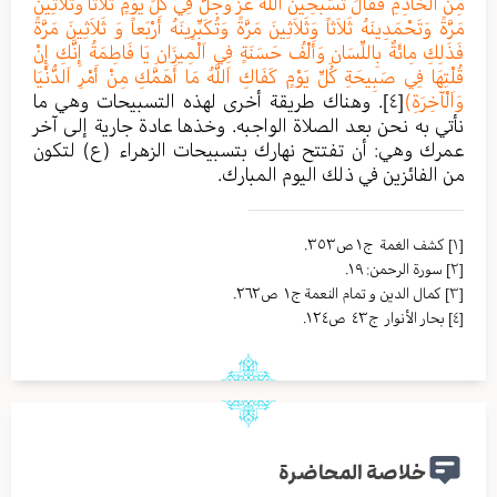
مِنَ اَلْخَادِمِ فَقَالَ تُسَبِّحِينَ اَللَّهَ عَزَّ وَجَلَّ فِي كُلِّ يَوْمٍ ثَلاَثاً وَثَلاَثِينَ
مَرَّةً وَتَحْمَدِينَهُ ثَلاَثاً وَثَلاَثِينَ مَرَّةً وَتُكَبِّرِينَهُ أَرْبَعاً وَ ثَلاَثِينَ مَرَّةً
فَذَلِكِ مِائَةٌ بِاللِّسَانِ وَأَلْفُ حَسَنَةٍ فِي اَلْمِيزَانِ يَا فَاطِمَةُ إِنَّكِ إِنْ
قُلْتِهَا فِي صَبِيحَةِ كُلِّ يَوْمٍ كَفَاكِ اَللَّهُ مَا أَهَمَّكِ مِنْ أَمْرِ اَلدُّنْيَا
وَاَلْآخِرَةِ)
[٤]
. وهناك طريقة أخرى لهذه التسبيحات وهي ما
نأتي به نحن بعد الصلاة الواجبه. وخذها عادة جارية إلى آخر
عمرك وهي: أن تفتتح نهارك بتسبيحات الزهراء (ع) لتكون
من الفائزين في ذلك اليوم المبارك.
[١]
كشف الغمة ج١ ص٣٥٣.
[٢]
سورة الرحمن: ١٩.
[٣]
کمال الدين و تمام النعمة ج١ ص٢٦٢.
[٤]
بحار الأنوار ج٤٣ ص١٢٤.
خلاصة المحاضرة