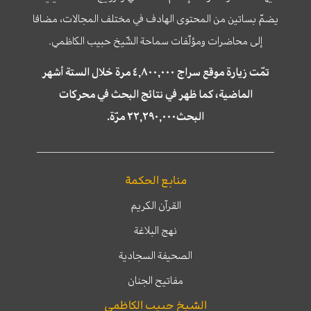
يضمّ بساتين من المحتوى الهادف في مختلف المجالات، مضافا
إلى محاضرات ومؤلّفات سماحة الشّيخ حبيب الكاظمي.
تمّت زيارة موقع سراج ٤,٨٠٠,٠٠٠ مرة خلال الستة أشهر
الماضية، كما ظهر في نتائج البحث في محركات
البحث٢٢,٢٩٠,٠٠٠ مرّة.
منابع الحكمة
القرآن الكريم
نهج البلاغة
الصحيفة السجادية
مفاتيح الجنان
الشيخ حبيب الكاظمي