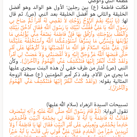
عظمة النبي والوصي
فكانت فاطمة (ع) بين رجلين؛ الأول هو الوالد وهو أفضل
الخليقة والثاني هو أفضل الخليقة بعد النبي (ص). ثم قال
لها:
(يَا بُنَيَّةِ نِعْمَ اَلزَّوْجُ زَوْجُكِ لاَ تَعْصِي لَهُ أَمْراً ثُمَّ صَاحَ بِي
رَسُولُ اَللَّهِ يَا عَلِيُّ فَقُلْتُ لَبَّيْكَ يَا رَسُولَ اَللَّهِ فَقَالَ اُدْخُلْ بَيْتَكِ
وَاُلْطُفْ بِزَوْجَتَكِ واُرْفُقْ بِهَا فَإِنَّ فَاطِمَةَ بَضْعَةٌ مِنِّي يُؤْلِمُنِي مَا
يُؤْلِمُهَا وَيَسُرُّنِي مَا يَسُرُّهَا أَسْتَوْدِعُكُمَا اَللَّهَ وأَسْتَخْلِفُهُ عَلَيْكُمَا
قَالَ عَلِيٌّ عَلَيْهِ السَّلاَمُ فَوَ اَللَّهِ مَا أَغْضَبْتُهَا وَلاَ أَكْرَهْتُهَا عَلَى أَمْرٍ
حَتَّى قَبَضَهَا اَللَّهُ عَزَّ وَجَلَّ إِلَيْهِ وَلاَ أَغْضَبَتْنِي وَلاَ عَصَتْ لِي أَمْراً
وَلَقَدْ كُنْتُ أَنْظُرُ إِلَيْهَا فَتَنْكَشِفُ عَنِّي اَلْهُمُومُ وَاَلْأَحْزَانُ)
. وكأن
النبي (ص) أشار من طرف خفي أن هذه البنت سيجري عليها
ما يجري من الآلام. وقد ذكر أمير المؤمنين (ع) صفة الزوجة
المثالية بقوله:
(وَلَقَدْ كُنْتُ أَنْظُرُ إِلَيْهَا فَتَنْكَشِفُ عَنِّي اَلْهُمُومُ
وَاَلْأَحْزَانُ)
.
تسبيحات السيدة الزهراء (سلام الله عليها)
تقول الرواية:
(ثُمَّ قَامَ رَسُولُ اَللَّهِ صَلَّى اَللَّهُ عَلَيْهِ وَآلِهِ لِيَنْصَرِفَ
فَقَالَتْ لَهُ فَاطِمَةُ يَا أَبَهْ لاَ طَاقَةَ لِي بِخِدْمَةِ اَلْبَيْتِ فَأَخْدِمْنِي
خَادِماً يَخْدُمُنِي ويُعِينُنِي عَلَى أَمْرِ اَلْبَيْتِ فَقَالَ لَهَا يَا فَاطِمَةُ أَ وَلاَ
تُرِيدِينَ خَيْراً مِنَ اَلْخَادِمِ فَقَالَ عَلِيٌّ قُولِي بَلَى قَالَتْ يَا أَبَهْ خَيْراً