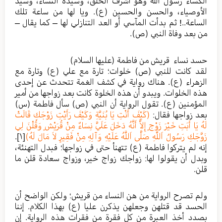
الكساء رسول الله وهو أشرف الخلق، وسيدة النساء، وسيد
الأوصياء، والحسن والحسين (ع). ويا لها من ساعة تلك
الساعة..! ثم بدأت المآسي أو العد التنازلي لها – كما يقال –
من بعد وفاة النبي (ص).
حسد نساء قريش من فاطمة (عليها السلام)
لقد كانت للنبي (ص) خلوات؛ تارة مع علي (ع) وتارة مع
الزهراء (ع). هناك رواية في كشف الغمة تتحدث عن إحدى
هذه الخلوات. ويبدو أن هذه الخلوة كانت بعد زواجها من أمير
المؤمنين (ع). تقول الرواية أن النبي (ص) سأل فاطمة (س)
بعد زواجها فقال:
(كَيْفَ أَنْتِ يَا بُنَيَّةِ وَكَيْفَ رَأَيْتِ زَوْجَكِ قَالَتْ
لَهُ يَا أَبَتِ خَيْرَ زَوْجٍ إِلاَّ أَنَّهُ دَخَلَ عَلَيَّ نِسَاءٌ مِنْ قُرَيْشٍ وَقُلْنَ لِي
زَوَّجَكِ رَسُولُ اَللَّهِ صَلَّى اَللَّهُ عَلَيْهِ وَآلِهِ مِنْ فَقِيرٍ لاَ مَالَ لَهُ)
[١]
.
إنه لم يتركوا فاطمة (ع) تتهنأ حتى في زواجها؛ فبدل التهنئة،
وبدل أن يقولوا لها: زواجك زواج خير، وزواج سعادة قلن ما
قلن.
ولم تصرح الرواية من هن النساء من قريش؛ ولكن الواضح أن
الحسد قد قتلهن وجعلهن يذكرن عليا (ع) بهذا الكلام. إننا
بصدد أخذ العبرة من كل فقرة من فقرات هذه الرواية. إن