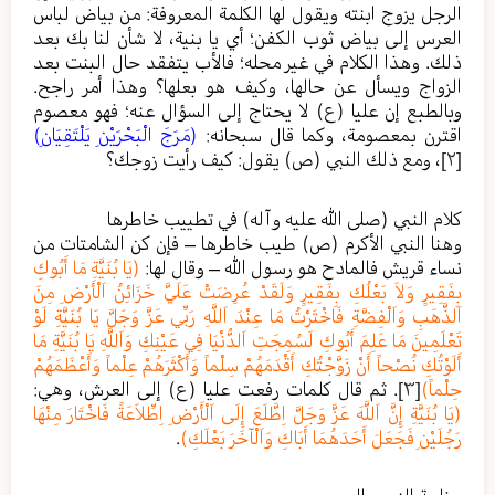
الرجل يزوج ابنته ويقول لها الكلمة المعروفة: من بياض لباس
العرس إلى بياض ثوب الكفن؛ أي يا بنية، لا شأن لنا بك بعد
ذلك. وهذا الكلام في غير محله؛ فالأب يتفقد حال البنت بعد
الزواج ويسأل عن حالها، وكيف هو بعلها؟ وهذا أمر راجح.
وبالطبع إن عليا (ع) لا يحتاج إلى السؤال عنه؛ فهو معصوم
اقترن بمعصومة، وكما قال سبحانه:
(مَرَجَ الْبَحْرَيْنِ يَلْتَقِيَانِ)
[٢]
، ومع ذلك النبي (ص) يقول: كيف رأيت زوجك؟
كلام النبي (صلى الله عليه وآله) في تطييب خاطرها
وهنا النبي الأكرم (ص) طيب خاطرها – فإن كن الشامتات من
نساء قريش فالمادح هو رسول الله – وقال لها:
(يَا بُنَيَّةِ مَا أَبُوكِ
بِفَقِيرٍ وَلاَ بَعْلُكِ بِفَقِيرٍ وَلَقَدْ عُرِضَتْ عَلَيَّ خَزَائِنُ اَلْأَرْضِ مِنَ
اَلذَّهَبِ وَاَلْفِضَّةِ فَاخْتَرْتُ مَا عِنْدَ اَللَّهِ رَبِّي عَزَّ وَجَلَّ يَا بُنَيَّةِ لَوْ
تَعْلَمِينَ مَا عَلِمَ أَبُوكِ لَسُمِجَتِ اَلدُّنْيَا فِي عَيْنِكِ وَاَللَّهِ يَا بُنَيَّةِ مَا
أَلَوْتُكِ نُصْحاً أَنْ زَوَّجْتُكِ أَقْدَمَهُمْ سِلْماً وَأَكْثَرَهُمْ عِلْماً وَأَعْظَمَهُمْ
حِلْماً)
[٣]
. ثم قال كلمات رفعت عليا (ع) إلى العرش، وهي:
(يَا بُنَيَّةِ إِنَّ اَللَّهَ عَزَّ وَجَلَّ اِطَّلَعَ إِلَى اَلْأَرْضِ اِطِّلاَعَةً فَاخْتَارَ مِنْهَا
رَجُلَيْنِ فَجَعَلَ أَحَدَهُمَا أَبَاكِ وَاَلْآخَرَ بَعْلَكِ)
.