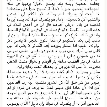
جعلت العجینة یابسة ماذا یصنع الخباز؟ یرمیها في سلة
المهملات لیُعطیها حیواناً لاحقاً لا یُصبح خبزاً علی مائدتك!
اذا أردت أن یخبزك امام زمانك الآن الكلام في التمثیل
والتشبیه كن كالعجینه، الامام هو یتصرف فیك كما یشاء أين ما
تذهب من بلاد الأرض أحدهم قال لي في أحدی البلاد في
هذه البیوت الثلجیة الأكواخ دخلنا في كوخ من الأكواخ الثلجیة
واذا في ذلك الكوخ ذكر الحسین علیه السلام؛ ناس الموالین لو
ذهب إلی بلاد الأسكیمو في هذا الكوخ الثلجي لا ینسی ذكر
اولیائه، القلب اذا استنار بنورهم بُعد الأماكن لا یضر، اذاً لین
قلبي بولي أمرك يعني یارب انا عاجز عن نفسي! نفسي تخونني
تغلبني شقوتي زماني لیس بیدي ساعة أقع في بئر الشهوة
ساعة في بئر الغضب ساعة بئر الوهم والخیال مثلث الشغل
معروف؛ اذاً سل الله عزوجل أن یجعلك تحت رعایة ولیه.
سئوال وجواب الامام كیف یتصرف؟ اولا دعوته مستجابة
يكفي أن یدعوا لك رب العالمین یسددك في مشیتك وثانیا
ابلیس من شر خلق الله كل الشرور منتسبة الیه رب العالمین
أذن له؛ الآن لماذا خلق ابلیس لماذا لم یرحنا من شره؟ لو لم
یكن ابلیس ابونا كان في الجنة كلنا نرتع مع حور العین أخرجه
من الجنة هذا اللعین! ابلیس علی شقاوته علی دنائته رب
العالمین أذن له أن یتصرف في قلبك بإي دلیل؟ الذي یوسوس