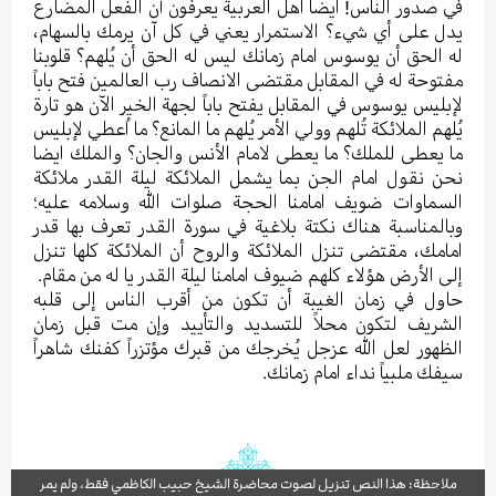
في صدور الناس! ایضا اهل العربیة یعرفون أن الفعل المضارع
یدل علی أي شيء؟ الاستمرار یعني في كل آن یرمك بالسهام،
له الحق أن یوسوس امام زمانك لیس له الحق أن یُلهم؟ قلوبنا
مفتوحة له في المقابل مقتضی الانصاف رب العالمین فتح باباً
لإبلیس یوسوس في المقابل یفتح باباً لجهة الخیر الآن هو تارة
یُلهم الملائكة تُلهم وولي الأمر یُلهم ما المانع؟ ما اُعطي لإبلیس
ما یعطی للملك؟ ما یعطی لامام الأنس والجان؟ والملك ایضا
نحن نقول امام الجن بما یشمل الملائكة لیلة القدر ملائكة
السماوات ضویف امامنا الحجة صلوات الله وسلامه علیه؛
وبالمناسبة هناك نكتة بلاغیة في سورة القدر تعرف بها قدر
امامك، مقتضی تنزل الملائكة والروح أن الملائكة كلها تنزل
إلی الأرض هؤلاء كلهم ضیوف امامنا ليلة القدر یا له من مقام.
حاول في زمان الغیبة أن تكون من أقرب الناس إلی قلبه
الشریف لتكون محلاً للتسدید والتأیید وإن مت قبل زمان
الظهور لعل الله عزجل یُخرجك من قبرك مؤتزراً كفنك شاهراً
سیفك ملبیاً نداء امام زمانك.
ملاحظة: هذا النص تنزيل لصوت محاضرة الشيخ حبيب الكاظمي فقط، ولم يمر