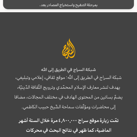
بمرحلة التنقيح واستخراج المصادر بعد.
شبكة السراج في الطريق إلى الله
شبكة السراج في الطريق إلى الله؛ موقع ثقافي، إعلامي وتبليغي،
يهدف لنشر معارف الإسلام المحمّدي وترويج الثّقافة الدّينيّة،
يضمّ بساتين من المحتوى الهادف في مختلف المجالات، مضافا
إلى محاضرات ومؤلّفات سماحة الشّيخ حبيب الكاظمي.
تمّت زيارة موقع سراج ٤,٨٠٠,٠٠٠ مرة خلال الستة أشهر
الماضية، كما ظهر في نتائج البحث في محركات