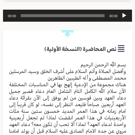
مشغل
00:00
00:00
الصوت
نص المحاضرة (النسخة الأولية)
بسم الله الرحمن الرحیم
وأفضل الصلاة وأتم السلام علی أشرف الخلق وسید المرسلین
محمد المصطفی وآله الطیبین الطاهرین
هناك مجموعة من الإدعیة إلهج بها في المناسبات المختلفة
الآن سلام الله الكامل التام الشامل العام دعاء قصیر جمیل
دعاء العهد وبین قوسین من لم یوفق إلی الآن بقرائة دعاء
العهد أربعین صباحاً فلیعد النظر إلی نفسه، لو كان قریباً إلی
امام زمانه في هذا العمر المدید خمسون ستین سنة مئات
الأربعینیات في هذا العمر انقضت لماذا لم تجعل أربعینیة
واحدة لدعاء العهد؟ لماذا ألا تحب أن تكون معه؟ دعاء العهد
مروي عن جده الامام الصادق علیه السلام قبل أن یولد امامنا