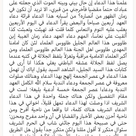
علمنا هذا الدعاء إن حال بیني وبینه الموت الذي جعلته علی
عبادك حتماً مقضیا فأخرجني من قبري، الا ترید أن تكون في
زمان الظهور من أنصاره؟ من أسبابه هذا الدعاء قرائة دعاء
العهد أربعین صباحاً والبعض یقرأ الدعاء في الیوم الأربعین
یغلب علیه النوم والنعاس كلما قلت قد تهیئت وتعبئت كذا
ألقيت علي نعاساً، المهم دعاء العهد دعاء زمان الغیبة إبن
طاووس هذا العالم الجلیل طاووس العلماء لئن كان امامنا
المهدی طاووس اهل الجنة هذا العالم طاووس العلماء ومن
أكبر العلماء الامامیة مراقبةً وتغزلاً بلفظ الجلالة في كتبه عندما
یصل لفظ الجلالة عشقه الباطني یغلي هكذا انا أری في
كتابات هذا السید الجلیل، الشاهد السید یقول ایاك أن تهمل
هذا الدعاء في عصر الجمعة إلهج بهذا الدعاء وهنالك صلوات
معروفة في عصر الجمعة ودعاء الندبة سلام الله الكامل العهد
الندبة ودعاءا عصر الجمعة خمسة أدعیة بلیغة؛ لست في
مقام التفصیل ولكن هناك جملة واحدة في هذا الدعاء
الشریف اذا وصلت لهذا الدعاء تمهل قلیلاً، اخواني في هذا
الدعاء الشریف هناك كلمة، انا واقعا من ناحیة أفرح ومن
ناحیة أحزن بعض الأخبار والقضایا في آنٍ واحد مفرح ومحزن؛
حتی في صبیحة هذا الیوم جائني شاب في الحرم الشریف
سئوال متكرر لا أقول مللنا ولكن متكرر جداً یقول هل الطریق