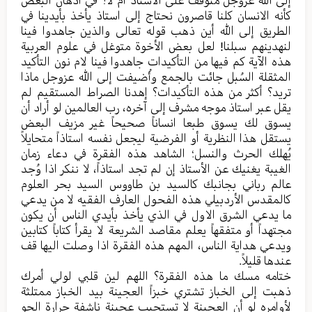
إلی الله عزوجل متوقف علی الأستاذ أم لا؟ في أذهان البعض
كأنه الانسان كلنا قاصرون نحتاج إلی استاذ یأخذ بأیدینا في
الطریق إلی الله أين ذهب قوله تعالی والذین جاهدوا فینا
لنهدینهم سبلنا! لعل بعض الأخوة متوغل في علوم العربیة
هذه الآیة كم فیها من التأكیدات جاهدوا فینا لام نون التأكید
المثقلة السُبل جائت بالجمع وأُضیفت إلی الله عزوجل ماذا
ترید؟ أكثر من هذه التأكیدات؟ إهدنا الصراط المستقیم لم
یقل عبر استاذ موجه مشرف إلی آخره، رب العالمین لو أراد أن
یسوق لك یسوق طبعا انساناً صحیحاً غیر مزیف البعض
یستقل هذا النظریة أو الفرضیة لیجعل نفسه استاذاً متحایلاً
یُهلك الحرث والنسل؛ الشاهد هذه الفقرة في دعاء زمان
الغیبة یغنیك عن الأستاذ إن لم تجد استاذاً، لا ننكر اذا وُجد
عالم رباني بجانبك كالسید بن طاووس السید بحر العلوم
كالمقدس الأردبیلي هذه الفحول العارف الفقیه لا من یدعي
ما یدعي الشرق الاول في الذي یأخذ بأيدي الناس أن یكون
مجتهداً أو متفقهاً یعلم مقاصد الشریعة لا یقرأ كتاباً كتابین
ویدعي هدایة الناس، المهم هذه الفقرة اذا وصلت الیها قف
عندها قلیلاً.
ختامه مسك ما هذه الفقرة؟ اللهم لین قلبي لولي أمرك
ذهبت إلی الخباز تشتري خبزاً العجینة بید الخباز ممتلثة
لأوامره لو أن العجینة لا تستجیب عجینة ناشفة حرارة الجو