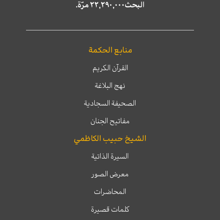
البحث٢٢,٢٩٠,٠٠٠ مرّة.
منابع الحكمة
القرآن الكريم
نهج البلاغة
الصحيفة السجادية
مفاتيح الجنان
الشيخ حبيب الكاظمي
السيرة الذاتية
معرض الصور
المحاضرات
كلمات قصيرة