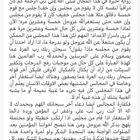
رواية أخیرة في هذا المجال صلی الله علی نبي الرحمة کم کان
مراقباً لنفسه کان لا یقوم من مجلس وإن خف! جلس مع قوم
خمسة دقائق مثلا هذا مجلس خفیف کان لا یقوم من مجلس
وإن خف حتی یستغفرالله عزوجل خمسة وعشرین مره؛ الآن
لماذا خمسة وعشرین علی کل حال خمسة وعشرین مرة هم
ادری باسرار الاعداد؛ المهم لئن هذا هذا المجلس من الممکن
أن یکون مشغلاً عن الله عزوجل ولو بدرجة ما، اذا اراد احدنا أن
یقوم من مجلسه ماذا یقول؟ سبحان ربك رب العزة عما
یصفون وسلام علی المرسلین والحمدلله رب العالمین هنا
کهذة العبارة علی کل حال من موجبات رفع الدرجات وتکفیر
السیئات من اراد أن یکتال بالمکیال الأوفی فلیکن آخر قوله
سبحان ربك رب العزة عما یصفون وهناك ایضاً استغفار آخر
وخاصة في المجالس المشتبهة بعض الاوقات الانسان یعلم أن
في هذا المحلس کان فيه شيء ما غیبة نمیمة أو ما یشبه
الغیبة یشك أن هذه غیبة أم لا.
فکفارة المجالس ایضا دعاء آخر سبحانك اللهم وبحمدك لا
اله الا أنت ربي تُب علي واغفر لي المؤمن ورده دائما
الاستغفار اذا قام من مجلس اذا ارتکب خطیئة ولو محتملة
یلهج بذکر الله عزوجل ومن هنا ننصح اخواننا المؤمنین بعد
الصلوات الواجبة بعد السجدة الشکر ولو لمرة واحدة هذه
اللیلة خذوها تذکرة وذکری وهدیه؛ بعد سجدة الشکر بعد کل