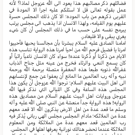
فضائلهم ذکر مصائبهم هذا یعود الی الله عزوجل لماذا؟ لأنه
عمل بقوله تعالی قل لا اسئلکم علیه اجرا الا المودة في
القربی ذکرهم من باب الموده؛ الا کان ذلك المجلس حسرة
علیهم یوم القیامه، ولهذا الانسان اذا یذهب الی مجلس یرتب
یبرمج نفسه علی حسب ما في ذلك المجلس أن کان شيء
یغري یبقی والا فلیغادر.
امامنا الصادق علیه السلام یبشرنا بأن مجالسنا یحبها فأحییوا
امرنا یا فضیل فرحم الله من احیا امرنا هذه الروایة تناسب هذه
الایام من ذَکرنا أو ذُکرنا عنده! سواء کان الانسان ناعیاً راثیاً أو
کان یسمع النعي والرثاء فخرج من عینه مثل جناح الذباب
غفرالله ذنوبه طبعا هذه المغفرة متصلة برحمة الله ورحمة
نبیه وآله رب العالمین ما المانع أن یعفوا عن جمع لإنتسابهم
الی اهل البیت علیهم السلام؛ نرجوا الله عزوجل أن یکون هذا
المجلس هذه الساعة وفي کل اللیالي التي نذکر فیها الله
عزوجل وروایات اهل البیت علیهم السلام من مصادیق هذه
الروایه! هذه الروایة جداً منعشة عن النبي صلی الله علیه وآله
وسلم ما قعد عدة من اهل الارض یذکرون الله الا قعد معهم
عدة من الملائکه؛ مادام المجلس مجلس الهي رباني یُذکر فیه
رب العالمین قعد معهم عدة من الملائکة ومن المعلوم
الملائکة عندما تحضر هنالك نورانیة یعرفها اهلها في المجلس.