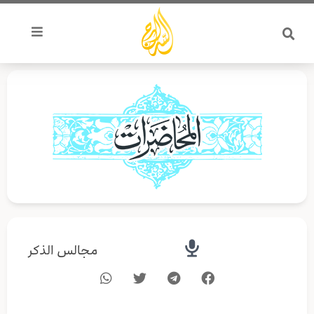
خطي
لى
لمحتوى
مجالس الذكر