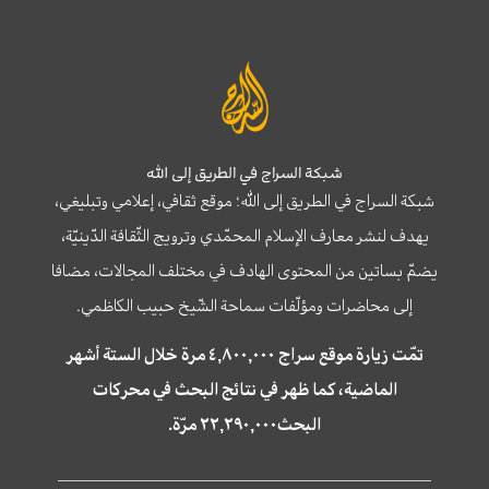
شبكة السراج في الطريق إلى الله
شبكة السراج في الطريق إلى الله؛ موقع ثقافي، إعلامي وتبليغي،
يهدف لنشر معارف الإسلام المحمّدي وترويج الثّقافة الدّينيّة،
يضمّ بساتين من المحتوى الهادف في مختلف المجالات، مضافا
إلى محاضرات ومؤلّفات سماحة الشّيخ حبيب الكاظمي.
تمّت زيارة موقع سراج ٤,٨٠٠,٠٠٠ مرة خلال الستة أشهر
الماضية، كما ظهر في نتائج البحث في محركات
البحث٢٢,٢٩٠,٠٠٠ مرّة.