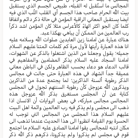
المجالس ما استُقبل له القبله، طبیعي الجسم الذي یستقبل
بیت الله الحرام صاحب هذا الجسم أي القلب اللُب الذي فیه
ایضا یستقبل المعاني الراقیة المؤمن في حالة ذکر دائم واتفاقا
کلما کان الجو اکثر الهاءً کالأعراس مثلا کان المؤمن اشد ذکراً
رب العالمین من الممکن أن يباهي بهکذا عبد.
هناك عبارة عن امامنا زین العابدین صلوات الله وسلامه علیه
انا هذه العبارة رأيتها لأول مرة کم کلمات ائمتنا علیهم السلام
جمیله؛ یقول وجعلنا من الذین اشتغلوا بالذکر عن الشهوات،
امامنا السجاد علیه السلام یذکر المضامین والمفاهیم في
قالب الدعاء هو دعاء بحسب الظاهر ولکن في الباطن معاني
عمیقة جداً الشهاد في هذه العبارة حتی جالت في مجالس
الذکر رطوبة ألسنة الذاکرین؛ لما یجتمع عدة من الذاکرین
ویذکرون الله عزوجل کأن رطوبة السنتهم تجول في المجلس
کنایة عن أن المجلس مستغرق بذکر الله عزوجل هذه
المجالس مجالس مبارکه، في بعض الروایات أن الانسان اذا
ذهب الی مجلس ولم یذکر فیه رب العالمین وائمة اهل البیت
علیهم السلام هذا المجلس من المجالس التي توجب له
الحسرة یوم القیامة انظروا الی هذا الحدیث عندما تذهب الی
مکان انتبه للمجالس یقوا امامنا الصادق علیه السلام ما اجتمع
قوم في مجلس لم یذکروا ولم یذکرونا، ذکرهم ذکر الله ذکر