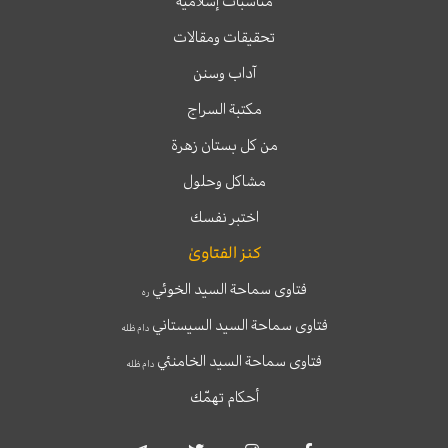
مناسبات إسلامية
تحقيقات ومقالات
آداب وسنن
مكتبة السراج
من كل بستان زهرة
مشاكل وحلول
اختبر نفسك
كنز الفتاوىٰ
فتاوى سماحة السيد الخوئي
ره
فتاوى سماحة السيد السيستاني
دام ظله
فتاوى سماحة السيد الخامنئي
دام ظله
أحكام تهمّك
T
T
I
F
e
w
n
a