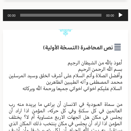
مشغل
00:00
00:00
الصوت
نص المحاضرة (النسخة الأولية)
أعوذ بالله من الشیطان الرجیم
بسم الله الرحمن الرحیم
وأفضل الصلاة وأتم السلام علی أشرف الخلق وسید المرسلین
محمد المصطفی وآله الطیبین الطاهرین
السلام علیکم اخواني اخواتي جمیعا ورحمة الله وبرکاته
من سماة العبودیة في الانسان أن يراعي ما یریده منه رب
العالمین في کل سکنةٍ وفي کل حرکه، المؤمن اذا اراد أن
یجلس في مکان هل الجهات الاربع متساویة أم لا؟ یختلف
المؤمن اذا اراد أن یجلس في مکان ینتخب ذلك المکان الذي
یستقبل به بیت الله الحرام أن لکل شيء شرفا وأن أشرف