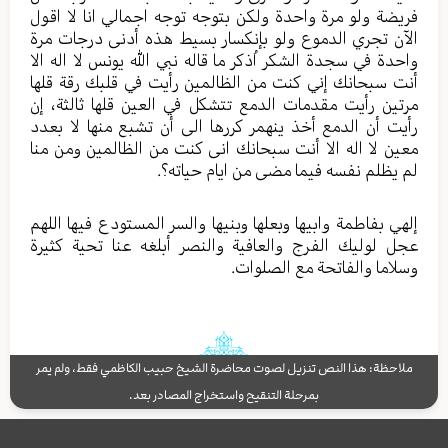
فریضة ولو مرة واحدة ولکن بتوجه توجه اجمالي انا لا اقول
الآن تجري الدموع ولو بإنکسار بسیط هذه أدنی درجات مرة
واحدة في سجدة الشکر اُذکر ما قاله نبي الله یونس لا اله الا
أنت سبحانك إني کنت من الظالمین رأيت في قلبك رقة قلها
مرتین رأيت مقدمات الدمع تتشکل في العین قلها ثالثة، إن
رأيت أن الدمع أخذ ینهمر کررها الی أن تشبع منها لا بعدد
معین لا اله الا أنت سبحانك انی کنت من الظالمین ومن منا
لم یظلم نفسه فیما مضی من ایام حیاته؟.
إلهي بفاطمة وابیها وبعلها وبنیها والسر المستودع فیها اللهم
عجل لولیك الفرج والعافیة والنصر أبلغه عنا تحیة کثیرة
وسلاما والفاتحة مع الصلوات.
ملاحظة: هذا النص تنزيل لصوت محاضرة الشيخ حبيب الكاظمي فقط، ولم يمر
بمرحلة التنقيح واستخراج المصادر بعد.