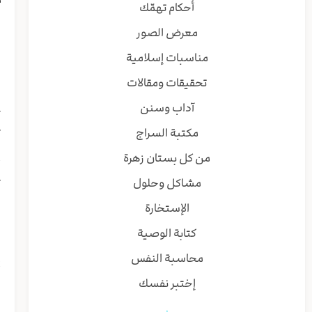
أحكام تهمّك
ا
معرض الصور
س
ف
مناسبات إسلامية
ا
تحقيقات ومقالات
ا
ا
آداب وسنن
ک
مكتبة السراج
ت
و
من كل بستان زهرة
أ
مشاكل وحلول
ت
و
الإستخارة
ا
كتابة الوصية
إ
محاسبة النفس
أ
إختبر نفسك