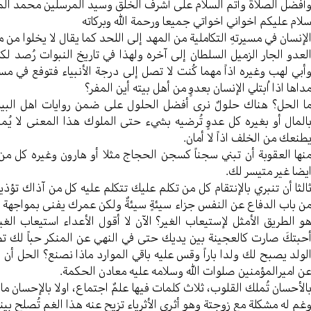
أفضل الصلاة وأتم السلام علی أشرف الخلق وسید المرسلین محمد ال
لام علیکم اخواني اخواتي جمیعا ورحمة الله وبرکاته
لإنسان في مسیرتهِ التکاملیة من المهد إلی اللحد کما یقال لا یخلوا من
لعدو الجار الزمیل السلطان إلی آخره ولهذا في تاریخ النبوات رُصد لکل 
أبي لهب وغيره اذاً مهما کُنت لا تصل إلی درجة الأنبياء فتوفع في مس
داها اذا اُبتلي الإنسان بعدوٍ من أهل بیته أين المفر؟
ا الحل؟ هناك حلولٌ نری أفضل الحلول علی ضمن روایات اهل البیت
المال أو بغیره کل عدوٍ تُرضیه بشيء حتی الملوك هذا المعنی لا یُ
طنعك من الخلف اذاً لا أمان.
نها العقوبة أن تبني سجناً کسجن الحجاج مثلا أو هارون وغیره کل 
یضا غیر متیسر لك.
الثا أن تنبري بالإنتقام کل من تکلم علیك تتکلم علیه کل من آذاك تؤذی
ن باب الدفاع عن النفس جزاء سیئةٍ سیئةٌ ولکن عمرك یفنی بمواجهة الأعد
و الطریق الأمثل لإستیعاب الغیر؟ الآن لا أقول الأعداء استیعاب الغی
حبتكَ صارت کالعجینة بین یدیك حتی في النهي عن المنکر حباً لك ت
لولد یصبح لك ولدا باراً وقس علیه باقي الموارد ماذا نصنع؟ الحل أن 
ن امیرالمؤمنین صلوات الله وسلامه علیه معادن الحکمة.
الأحسان تُملك القلوب، ثلاث کلمات فیها علمٌ اجتماع، اولا بالإحسان م
غم له مشکلة مع زوجتة وهو أثری الأثریاء تزیح عنه هذا الغم تُصلح بین