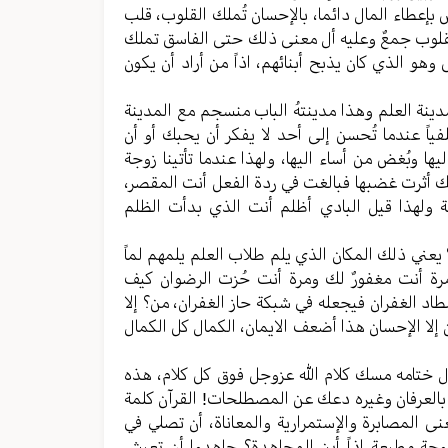
یس بإعطاء المال دائما، بالإحسان تُملك القلوب، قلب
 القلوب جمعٌ وعلیه أل معنی ذلك حتی الفاسق تملك
و الذي کان یذبح أبنائهم، اذاً من أراد أن یکون
مدینة العلم وهذا مدینتهُ الباب منسجم مع المدینة
فیاً عندما تُحسن إلی أحد لا یفکر أن یحبك أو أن
 وبُغض من أساء الیها، ولهذا عندما تأتینا زوجة
تك أثرت غضبها فبالغت في ردة الفعل أنت المقصر،
سائة ولهذا قیل البادي أظلم أنت الذي بدأت الظلم
یعني ذلك المكان الذي یلم طلاب العلم یلمهم لماً
 مرة أنت مغفورٌ لك ومرة أنت حُزت الرضوان کیف
الغفران فیجعله في شبکة حاز الغفران، من؟ إلا
 إلا الإحسان هذا أضعف الایمان، الکمال کل الکمال
ول ختامه مسك کلام الله عزوجل فوق کل کلام، هذه
ی بالعرفان وغیره دعك عن المصطلحات! القرآن کلمة
نی المصابرة والإستمراریة والمعاناة، أن تصلي في
ة مطیعة اذاً أین المجاهدة؟ جاهدوا أن تعیش