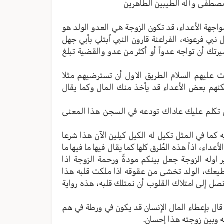
مستوى
مصطفی وآله الطیبین الطاهرین
الصوت.
 مواجهة الأعداء، قد تکون الزوجة هي العدو الولد هو
نبي فرعونه، الفراعنة قارون النبي اُبتلي بأبي جهل
یرتك أن تواجه عدواً أو أکثر من عدو والقضیة تبلغ
 علیهم السلام الطریق الاول أن تسترضیهم مثلا
مکنهم بعض الأعداء قد یأخذ منك المال وکما یقال
من تکلم علیك عاداك تودعه في السجن هذا المعنی
ه کما في المثل تکیل له الکیل کیلین الآن هذا شرعا
اء، اذاً هذه الطُرق کلها کما یقال فیها ما فیها ما
ر اوله الزوجة جعل بینکم مودةً ورحمة الزوجة اذا
طیعك، الولد تخشی من عقوقه اذا ملکت قلبه هذا
نصل إلی امتلاك القلوب أن نمتلك قلبه، هذه روایة
ا قال بإعطاء المال الإنسان قد یکون في ورطة في هم
ه وبین زوجته هذا إحسان.