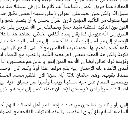
لمعاناة هذا طریق الکمال، فینا هنا ألف کلام ما قال في سبیلنا! فینا ی
بیل الله ولکن عین العبد علی المولی لا علی سبیله المعنی دقیق جداً جا
یها صنوف من التأکید المؤمن قارئ القرآن یحسن به أن یتعلم النحو والبلا
لنون نون التأكيد المثقلة سُبلنا جمعٌ ومضاعف إلی الله عزوجل بقي شيء؟
لطرق إلی الله عزوجل کما یقال بعدد أنفاس الخلائق الشاهد هنا ما علاقة
لإحسان إلی من أساء إلیك، أنت اذا أحسنت إلی من أساء اليك دخلت في د
لمة أخيرة ونختم بها الحدیث رب العالمین مع کل شيء لا مع کل شيء لا 
کویناً ولکن هنا المعیة بمعنی آخر معیة التأييد والنصرة مع الأعداء 
یُؤیده قوله تعالی ایضا إن الله مع الذین إتقوا والذین هم محسنون، اذا
عدی الأعداء لك الإحسان إلیه یقع موقعه هذا أولاً وکلما کان الإحسا
صدقا بقوتهما وهما جائعان ثلاثة أيام لمن؟ الآن الفقیر مسلم المس
یطعمون الطعام علی حبه مسکیناً ویتیماً وأسیرا لعل بسیاق الآیة الیو
حسانك متمیزاً ولمن لا یستحق الإحسان عندئذ تصل إلی مرحلة والذین جا
لهي بأولیائك وبالصالحین من عبادك إجعلنا من أهل احسانك اللهم أحسن ا
لینا منه السلام بلغ أرواح المؤمنین والمؤمنات ثواب الفاتحة مع الصلوا