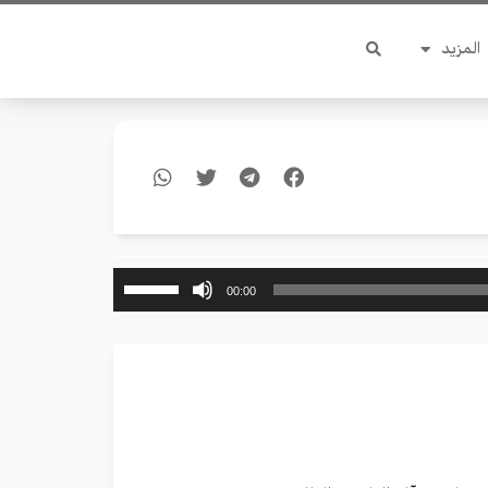
المزيد
استخدم
00:00
مفاتيح
الأسهم
أعلى/
أسفل
لزيادة
أو
خفض