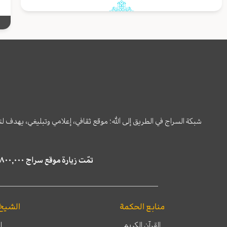
شبكة السراج في الطريق إلى الله؛ موقع ثقافي، إعلامي وتبليغي، يهدف ل
تمّت زيارة موقع سراج ٤,٨٠٠,٠٠٠ مرة خلال الستة أشهر الماضية، كما ظهر في نتائج البحث في محركات البحث٢٢,٢٩٠,٠٠٠ مرّة.
منابع الحكمة
الشيخ
القرآن الكريم
ا