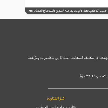
يب الكاظمي فقط، ولم يمر بمرحلة التنقيح واستخراج المصادر بعد.
وى الهادف في مختلف المجالات، مضافا إلى محاضرات ومؤلّفات
كنز الفتاوىٰ
فتاوى سماحة السيد الخوئي
ره