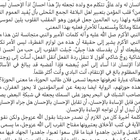
نسان له ولد عاقٌ تتکلم مع ولده تجعله بارٌ هذا احسانٌ اذاً الإحسان ل
ن؟ قلب المؤمن بتعبیر اهل البلاغة الجمع المُحلی بأل یُفید العموم
لبه ولهذا رب العالمین جعل فرعون وهو المقلب القلوب یلین لموسی وه
لکا ومالکاً ومُستعبداً للأحرار فعلیه بهذا المعنی.
لنبي الأکرم صل الله علیه وآله کلمات الأمیر والنبي متجانسة لئن هذا 
لنبي الأکرم یشیر إلی حقیقة أن هذه من لوازم الفطرة، لیس الأمر تکل
طیعك أو أن یقدسك هذا جِبليٌ، جُبلت القلوب إلی حب من أحسن الیها
اکیة زوجٌ شاکي أقول لا تنقل ردة الفعل اُنقل الفعل، أسأت إلی زوج
ذاً الإنسان اذا أساء إلی أحدٍ یُبغضه فإذا أغضبه قد یبالغ في الأ
المظلوم بالغ في الإنتقام، أنت البادي وأنت أکثر ظلماً.
ناك عبارة تعرفونها جمیعا تسمی فلان طالب الحوزة، ما معنی الحوزة؟ 
ذه حوزتهم، الروایة ایضا بدیعة عن امیرالمؤمنین لا یحوز الغفران،
احب الشبك في البحر یحوز علی السمك یجعله في شبكةِ البعض یصطاد 
ن قابل الإساءة بالإحسان، أن تقابل الإحسان بالإحسان هل جزاء الإحسان
ن تُبدل أو أن تواجه الإساءة بالإحسان.
لمة أخيرة کان من اللازم أن نصدر حدیثنا بقول الله عزوجل ولکن نق
لآیة في کتب الأخلاق یعتبرونها مفتاح القرب إلی الله عزوجل، ما یسم
لفصل والذین جاهدوا فینا ما قال سعوا تعبوا، جاهدوا الجهاد فیها مع
کان مکیف في مسجد مریح ولك دابة سریعة ولك بیت فاره ولك زوج