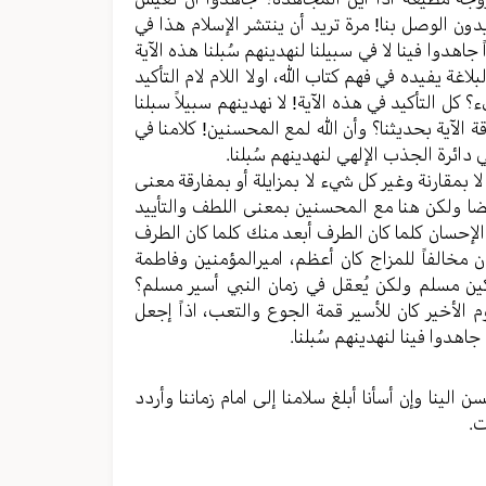
ریدون الوصل بنا! مرة تريد أن ینتشر الإسلام هذا في
هدوا فینا لا في سبیلنا لنهدینهم سُبلنا هذه الآیة
غة یفیده في فهم کتاب الله، اولا اللام لام التأكيد
 کل التأكيد في هذه الآية! لا نهدینهم سبیلاً سبلنا
 الآیة بحدیثنا؟ وأن الله لمع المحسنین! کلامنا في
ائرة الجذب الإلهي لنهدینهم سُبلنا.
بمقارنة وغیر کل شيء لا بمزایلة أو بمفارقة معنی
ایضا ولکن هنا مع المحسنین بمعنی اللطف والتأييد
ً الإحسان کلما کان الطرف أبعد منك کلما کان الطرف
ن مخالفاً للمزاج کان أعظم، امیرالمؤمنین وفاطمة
کین مسلم ولکن یُعقل في زمان النبي أسير مسلم؟
م الأخير کان للأسیر قمة الجوع والتعب، اذاً إجعل
هدوا فینا لنهدینهم سُبلنا.
لینا وإن أسأنا أبلغ سلامنا إلی امام زماننا وأردد
ت.