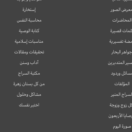
عرض الصور
إستخارة
المحاضرات
محاسبة النفس
لمات قصيرة
كتابة الوصية
ضة تفسيرية
مناسبات إسلامية
جواهر البحار
تحقيقات ومقالات
ير المتدبرين
آداب وسنن
سائل وردود
مكتبة السراج
المؤلفات
من كل بستان زهرة
لسراج المنير
مشاكل وحلول
ل زوج وزوجة
اختبر نفسك
وصايا الأربعون
صورة اليوم