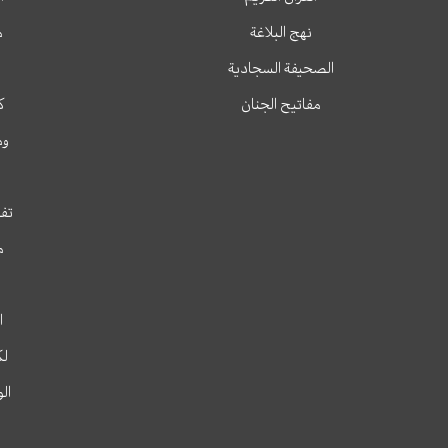
نهج البلاغة
م
الصحيفة السجادية
مفاتيح الجنان
ك
وم
تفس
م
ا
لك
ال