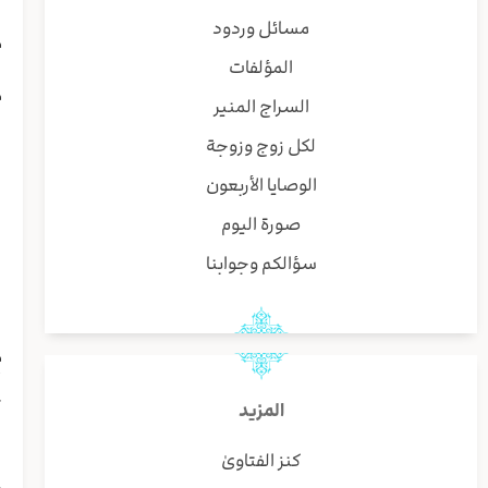
ا
مسائل وردود
م
المؤلفات
ق
م
السراج المنير
ا
لكل زوج وزوجة
ا
ی
الوصايا الأربعون
ش
صورة اليوم
ا
و
سؤالكم وجوابنا
ه
ه
ص
م
أ
ک
المزيد
ا
كنز الفتاوىٰ
ا
م