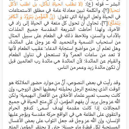
البشر – قوله (ع):
(لا تطلب الحياة لتأكل، بل اطلب الأكل
لتحيا)
[٢]
، والكلمة تبين معادلة عامة في مطلق الاستمتاعات
في الحياة ولعل الرواية التي تقول:
(إِنَّ اَلْمُؤْمِنَ يَتَزَوَّدُ وَ اَلْكَافِرَ
يَتَمَتَّعُ)
[٣]
، تحاول أن تحول كل متعة في الحياة إلى زاد في
الآخرة، ولهذا أحاطت الشريعة المقدسة جميع الملذات
بالآداب والسنن، ونلاحظ ذلك في الطعام على سبيل المثال
من استحباب التسمية والتحميد لله عز وجل على المائدة،
وهل تعلم أن من مواضع استجابة الدعاء؛ عقيب الطعام لأنها
لا تعد من ساعات العمر؟ ولا تستعجل في تناول الطعام
والقيام عن المائدة؛ لأن المائدة هي مائدة رب العالمين قبل
أن تكون مائدة زيد وعمر من الناس.
وقد رأيت في بعض النصوص، أنَّ من موارد حضور الملائكة هو
الوقت الذي يجتمع الرجل بحليلته ليعطيها الحق الزوجي، وإن
كانت بحسب تعبير علماء الأخلاق من الأفعال البهيمية؛ ولكن
الله عز وجل يريد أن يفهم المؤمن، أن كل متع الحياة في جميع
المجالات إذا كانت مقدمة لهدف أسمى: كدفع الحرام
والتقوي على الطاعة هي في الواقع حركة مقدسة ويؤجر عليها
الإنسان، وإن الله عز وجل قد جعل الثواب على بعض الأغسال
المستحبة لكل قطرة ماء حسنة؛ حتى لا يحتقر المؤمن المتع