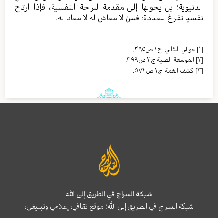
الدنيوية؛ بل يحولها إلى مقدمة للراحة النفسية، فإذا ارتاح
نفسيا تفرغ للعبادة؛ فمن لا معاش له لا معاد له.
[١]
عوالي اللئالي ج١ ص٢٩٥.
[٢]
الموسعة الطبية ج٢ ص٣٩٩.
[٣]
كشف الغمة ج١ ص٥٧٢.
شبكة السراج في الطريق إلى الله
شبكة السراج في الطريق إلى الله؛ موقع ثقافي، إعلامي وتبليغي،