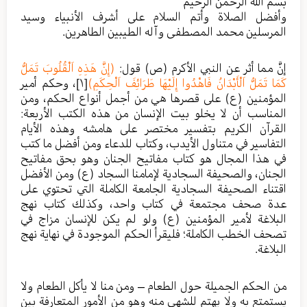
بسم الله الرحمن الرحيم
وأفضل الصلاة وأتم السلام على أشرف الأنبياء وسيد
المرسلين محمد المصطفى وآله الطيبين الطاهرين.
إنَّ مما أثر عن النبي الأكرم (ص) قول:
(إِنَّ هَذِهِ اَلْقُلُوبَ تَمَلُّ
كَمَا تَمَلُّ اَلْأَبْدَانُ فَاهْدُوا إِلَيْهَا طَرَائِفَ اَلْحِكَمِ)
[١]
، وحكم أمير
المؤمنين (ع) على قصرها هي من أجمل أنواع الحكم، ومن
المناسب أن لا يخلو بيت الإنسان من هذه الكتب الأربعة:
القرآن الكريم بتفسير مختصر على هامشه وهذه الأيام
التفاسير في متناول الأيدب، وكتاب للدعاء ومن أفضل ما كتب
في هذا المجال هو كتاب مفاتيح الجنان وهو بحق مفاتيح
الجنان، والصحيفة السجادية لإمامنا السجاد (ع) ومن الأفضل
اقتناء الصحيفة السجادية الجامعة الكاملة التي تحتوي على
عدة صحف مجتمعة في كتاب واحد، وكذلك كتاب نهج
البلاغة لأمير المؤمنين (ع) ولو لم يكن للإنسان مزاج في
تصحف الخطب الكاملة؛ فليقرأ الحكم الموجودة في نهاية نهج
البلاغة.
من الحكم الجميلة حول الطعام – ومن منا لا يأكل الطعام ولا
يستمتع به ولا يهتم للشهي منه وهو من الأمور المتعارفة بين