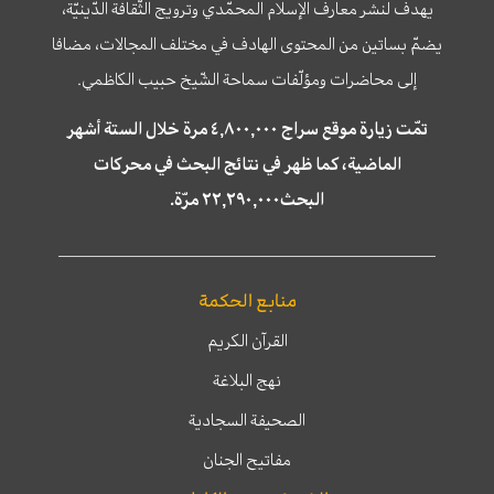
يهدف لنشر معارف الإسلام المحمّدي وترويج الثّقافة الدّينيّة،
يضمّ بساتين من المحتوى الهادف في مختلف المجالات، مضافا
إلى محاضرات ومؤلّفات سماحة الشّيخ حبيب الكاظمي.
تمّت زيارة موقع سراج ٤,٨٠٠,٠٠٠ مرة خلال الستة أشهر
الماضية، كما ظهر في نتائج البحث في محركات
البحث٢٢,٢٩٠,٠٠٠ مرّة.
منابع الحكمة
القرآن الكريم
نهج البلاغة
الصحيفة السجادية
مفاتيح الجنان