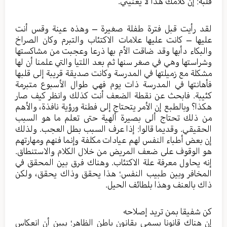
قلبه: إن كلامك هذا لا يعنيني.
لقد رأيت قبل فترة طفلة صغيرة – وهذه عينة وقس أنت
عليها – كانت عليها علامات الاكتئاب والتبرم وكان الصراخ
والبكاء دأبها وقد ضاقت الأم بها ذرعا وعجبت من مشاكستها
وشراستها وهي في صغر سنها ثم بعد اللتيا والتي علمنا أن لها
مشكلة مع زميلتها في المدرسة وكانت صديقة قريبة إلى قلبها
فأهانتها في المدرسة ذات يوم فهي طوال الأسبوع متبرمة
كئيبة. فابحث عن نقطة الضعف أنت كذلك وانظر كيف صار
هكذا؟ وبالطبع إن الأمر يتحتاج إلى فطنة ورؤية نافذة، والأهم
من ذلك تحتاج ألى بصيرة ألهية حتى تعلم ما هو السبب
الحقيقي. وقديما قالوا: إذا عرف السبب بطل العجب. ولذلك
إن بعض أطباء النفس لهم عيادات مكلفة وإنما فنهم ومهارتهم
هو الوقوف على ضعف المريض من خلال الكلام والاستنطاق.
إنه يحاول معرفة علة الاكتئاب. وهناك فرق بين المحقق في
المخافر وبين طبيب النفس؛ هذا يحقق وذاك يحقق، ولكن
ذاك بالعنف وهذا بلطائف الحيل.
كن شفيقا بمن تريد إصلاحه
إن هناك قانونا يسمى بقانون باطن الظاهر؛ يبين أن انعكاس