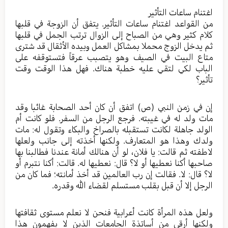
اغتنام ساعات التأثير
من القواعد اغتنام ساعات التأثير. يتفق أن الزوجة في قلبها
كلام كثير وهي من الصباح إلى الزوال ترتب الجمل في قلبها
ثم يدخل الزوج محملا بمشاكل العمل وبيده الأثقال قد شترى
متاع البيت في الصيف وهو يتصبب عرقاً فتستوقفه على
الباب لكي لتقي عليه خطبة هناك. فهل هذا الوقت وقت
تأثير؟
إن في زمن النبي (ص) اتفق أن كان أحد الصحابة غائبا وقد
مات ولد له في غيبته. فرجع الرجل من السفر. فلو كانت أم
الولد جاهلة لكانت تستقبله بالصراخ والبكاء وتقول له: مات
ولدك وهذا هو المتعارف. ولكنها أخذته إلى جانب ولعلها
لاطفته ثم قالت: يا فلان، لو أن هنالك أمانة عندنا فطالبنا بها
صاحبها أكنا نعطيها أو لا؟ قال: نعطيها له. قالت: أكنا نتبرم أو
لا؟ قال: لا. فقالت إن رب العالمين قد أخذ أمانته؛ فما كان من
الرجل إلا أن قبل بقلب مستسلم لقضاء الله وقدره.
ولعل هذه المرأة كانت أعرابية فنحن لا نعلم مستوى ثقافتها
ولكنها أرقى من أساتذة الجامعات الذين لا يفهمون هذا