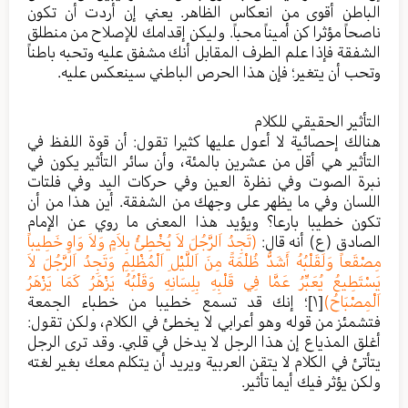
الباطن أقوى من انعكاس الظاهر. يعني إن أردت أن تكون
ناصحاً مؤثرا كن أميناً محباً. وليكن إقدامك للإصلاح من منطلق
الشفقة فإذا علم الطرف المقابل أنك مشفق عليه وتحبه باطناً
وتحب أن يتغير؛ فإن هذا الحرص الباطني سينعكس عليه.
التأثير الحقيقي للكلام
هنالك إحصائية لا أعول عليها كثيرا تقول: أن قوة اللفظ في
التأثير هي أقل من عشرين بالمئة، وأن سائر التأثير يكون في
نبرة الصوت وفي نظرة العين وفي حركات اليد وفي فلتات
اللسان وفي ما يظهر على وجهك من الشفقة. أين هذا من أن
تكون خطيبا بارعا؟ ويؤيد هذا المعنى ما روي عن الإمام
الصادق (ع) أنه قال:
(تَجِدُ اَلرَّجُلَ لاَ يُخْطِئُ بِلاَمٍ وَلاَ وَاوٍ خَطِيباً
مِصْقَعاً وَلَقَلْبُهُ أَشَدُّ ظُلْمَةً مِنَ اَللَّيْلِ اَلْمُظْلِمِ وَتَجِدُ اَلرَّجُلَ لاَ
يَسْتَطِيعُ يُعَبِّرُ عَمَّا فِي قَلْبِهِ بِلِسَانِهِ وَقَلْبُهُ يَزْهَرُ كَمَا يَزْهَرُ
اَلْمِصْبَاحُ)
[١]
؛ إنك قد تسمع خطيبا من خطباء الجمعة
فتشمئز من قوله وهو أعرابي لا يخطئ في الكلام، ولكن تقول:
أغلق المذياع إن هذا الرجل لا يدخل في قلبي. وقد ترى الرجل
يتأتئ في الكلام لا يتقن العربية ويريد أن يتكلم معك بغير لغته
ولكن يؤثر فيك أيما تأثير.