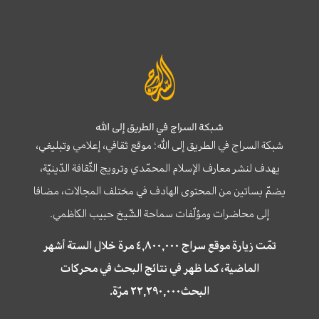
شبكة السراج في الطريق إلى الله
شبكة السراج في الطريق إلى الله؛ موقع ثقافي، إعلامي وتبليغي،
يهدف لنشر معارف الإسلام المحمّدي وترويج الثّقافة الدّينيّة،
يضمّ بساتين من المحتوى الهادف في مختلف المجالات، مضافا
إلى محاضرات ومؤلّفات سماحة الشّيخ حبيب الكاظمي.
تمّت زيارة موقع سراج ٤,٨٠٠,٠٠٠ مرة خلال الستة أشهر
الماضية، كما ظهر في نتائج البحث في محركات
البحث٢٢,٢٩٠,٠٠٠ مرّة.