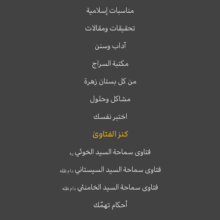
مناسبات إسلامية
تحقيقات ومقالات
آداب وسنن
مكتبة السراج
من كل بستان زهرة
مشاكل وحلول
اختبر نفسك
كنز الفتاوىٰ
فتاوى سماحة السيد الخوئي
ره
فتاوى سماحة السيد السيستاني
دام ظله
فتاوى سماحة السيد الخامنئي
دام ظله
أحكام تهمّك
T
T
I
F