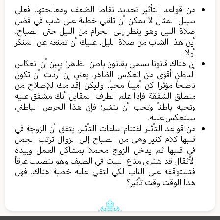
من قواعد التأثير تحديد نقاط الضعف ومعالجتها. فعلى
سبيل المثال لا يمكن أن تلقي خطبة على شاب في فضل
صلاة الليل وهو ينظر إلى الحرام من الليل حتى الصباح.
أين هذا الشاب من صلاة الليل. عليك أن تمنعه عن المنكر
أولا.
إن هناك قانونا يسمى بقانون باطن الظاهر؛ يبين أن انعكاس
الباطن أقوى من انعكاس الظاهر. يعني إن أردت أن تكون
ناصحاً مؤثرا كن أميناً محباً. وليكن إقدامك للإصلاح من
منطلق الشفقة فإذا علم الطرف المقابل أنك مشفق عليه
وتحبه باطناً وتحب أن يتغير؛ فإن هذا الحرص الباطني
سينعكس عليه.
من قواعد التأثير اغتنام ساعات التأثير. يتفق أن الزوجة في
قلبها كلام كثير وهي من الصباح إلى الزوال ترتب الجمل
في قلبها ثم يدخل الزوج محملا بمشاكل العمل وبيده
الأثقال قد شترى متاع البيت في الصيف وهو يتصبب عرقاً
فتستوقفه على الباب لكي لتقي عليه خطبة هناك. فهل
هذا الوقت وقت تأثير؟