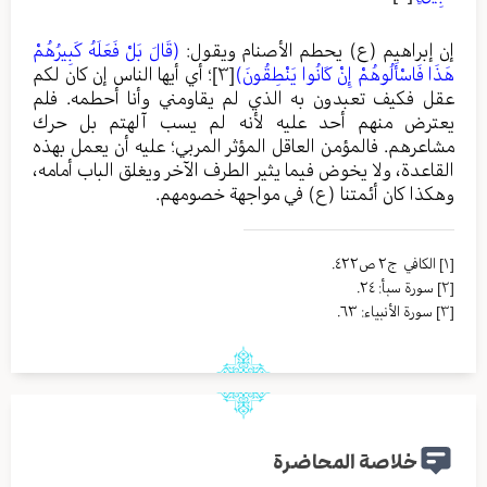
إن إبراهيم (ع) يحطم الأصنام ويقول:
(قَالَ بَلْ فَعَلَهُ كَبِيرُهُمْ
هَذَا فَاسْأَلُوهُمْ إِنْ كَانُوا يَنْطِقُونَ)
[٣]
؛ أي أيها الناس إن كان لكم
عقل فكيف تعبدون به الذي لم يقاومني وأنا أحطمه. فلم
يعترض منهم أحد عليه لأنه لم يسب آلهتم بل حرك
مشاعرهم. فالمؤمن العاقل المؤثر المربي؛ عليه أن يعمل بهذه
القاعدة، ولا يخوض فيما يثير الطرف الآخر ويغلق الباب أمامه،
وهكذا كان أئمتنا (ع) في مواجهة خصومهم.
[١]
الکافي ج٢ ص٤٢٢.
[٢]
سورة سبأ: ٢٤.
[٣]
سورة الأنبياء: ٦٣.
خلاصة المحاضرة