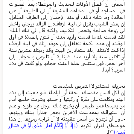
المعنى. إن أفضل الأوقات للحديث والموعظة؛ بعد الصلوات
في المساجد أو في المشاهد المشرفة أو في الطبيعة أو على
المائدة وما شابه ذلك، أو عند الإحسان إلى الطرف المقابل.
إن بعض الشباب يقول في ليلة الزفاف: إن الوالد زوجني واختار
لي زوجة صالحة وتحمل التكاليف ولكنه قال لي تلك الليلة:
لقد قدمت لك ما قدمت وأريد منك أن تلتزم بالصلاة في أول
الوقت. إن هذه الكلمة تتغلغل إلى جوفه. إنك في ليلة الزفاف
إذا قلت لابنتك: إنك ستغادرين البيت وقد ربيتك عشرين سنة
أو ثلاثين سنة ولا أريد منك شيئا إلا أن تلتزمي بالحجاب إلى
آخر العمر، فهل ستنسى هذه البنت حجابها ولو كانت في بلاد
الغرب؟ أبداً.
تحريك المشاعر لا التعرض للمقدسات
إن لكل انسان مقدساته الحقة أو الباطلة. فلو ذهبت إلى بلاد
الهند وتكلمت على بقرة أو ركبتها أو حلبتها وشربت حليبها أمام
من يعبدها فمن طبيعي أن يخرج ذلك الرجل عن طوره. واعلم
أن استهزائك بمقدسات الآخرين يجعل جداراً بينك وبينهم.
حاول أن تزعزع من أسس عقيدته لا أن تواجه رموزها. إن هذا
هو منطق القرآن الكريم:
(وَإِنَّا أَوْ إِيَّاكُمْ لَعَلَى هُدًى أَوْ فِي ضَلَالٍ
مُبِينٍ)
[٢]
.