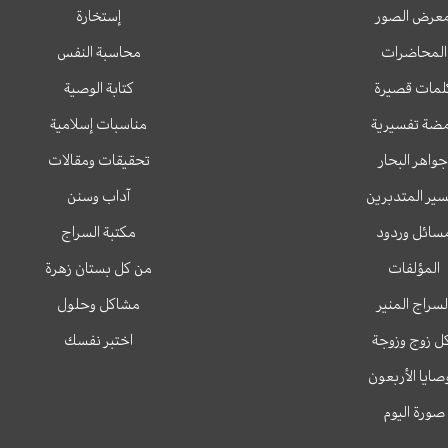
عرض الصور
إستخارة
المحاضرات
محاسبة النفس
لمات قصيرة
كتابة الوصية
ضة تفسيرية
مناسبات إسلامية
جواهر البحار
تحقيقات ومقالات
ير المتدبرين
آداب وسنن
سائل وردود
مكتبة السراج
المؤلفات
من كل بستان زهرة
لسراج المنير
مشاكل وحلول
ل زوج وزوجة
اختبر نفسك
وصايا الأربعون
صورة اليوم
T
T
I
F