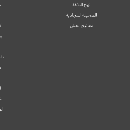
نهج البلاغة
م
الصحيفة السجادية
مفاتيح الجنان
ك
وم
تفس
م
ا
لك
ال