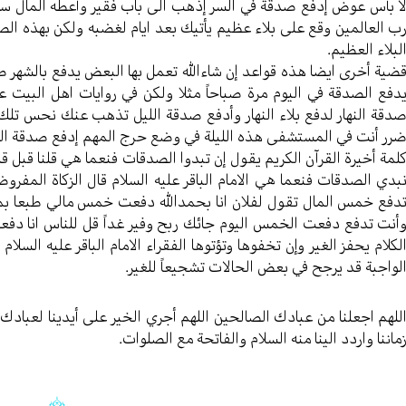
ا بأس عوض إدفع صدقة في السر إذهب الی باب فقیر وأعطه المال سر
ب العالمین وقع علی بلاء عظیم یأتيك بعد ایام لغضبه ولکن بهذه الصدقة
لبلاء العظیم.
ضیة أخری ایضا هذه قواعد إن شاءالله تعمل بها البعض یدفع بالشهر ص
دفع الصدقة في الیوم مرة صباحاً مثلا ولکن في روایات اهل البیت 
دقة النهار لدفع بلاء النهار وأدفع صدقة اللیل تذهب عنك نحس تلك
رر أنت في المستشفی هذه اللیلة في وضع حرج المهم إدفع صدقة اللیل
لمة أخيرة القرآن الکریم یقول إن تبدوا الصدقات فنعما هي قلنا قبل ق
بدي الصدقات فنعما هي الامام الباقر علیه السلام قال الزکاة المفر
دفع خمس المال تقول لفلان انا بحمدالله دفعت خمس مالي طبعا بمنا
أنت تدفع دفعت الخمس الیوم جائك ربح وفیر غداً قل للناس انا دفع
لکلام یحفز الغیر وإن تخفوها وتؤتوها الفقراء الامام الباقر علیه السلام
لواجبة قد یرجح في بعض الحالات تشجیعاً للغیر.
للهم اجعلنا من عبادك الصالحین اللهم أجري الخیر علی أیدینا لعبادك ا
ماننا واردد الینا منه السلام والفاتحة مع الصلوات.