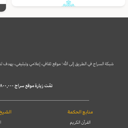
شبكة السراج في الطريق إلى الله؛ موقع ثقافي، إعلامي وتبليغي، يهدف ل
تمّت زيارة موقع سراج ٤,٨٠٠,٠٠٠ مرة خلال الستة أشهر الماضية، كما ظهر في نتائج البحث في محركات البحث٢٢,٢٩٠,٠٠٠ مرّة.
منابع الحكمة
الشيخ
القرآن الكريم
ا