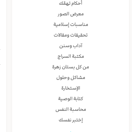
ل
أحكام تهمّك
ر
معرض الصور
ا
ق
مناسبات إسلامية
ی
تحقيقات ومقالات
ص
ض
آداب وسنن
ک
مكتبة السراج
ن
ت
من كل بستان زهرة
و
مشاكل وحلول
ا
ا
الإستخارة
كتابة الوصية
ا
محاسبة النفس
ز
إختبر نفسك