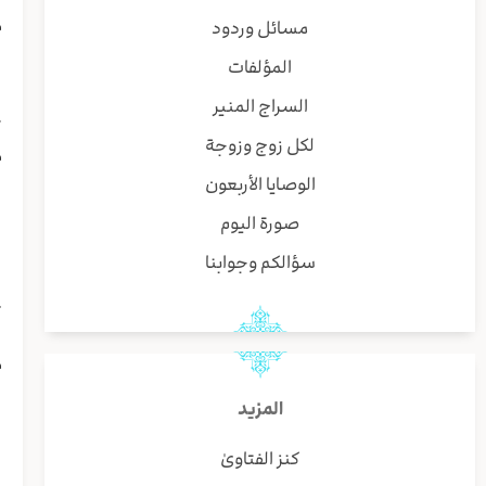
م
مسائل وردود
ا
المؤلفات
ی
ر
السراج المنير
ک
لكل زوج وزوجة
م
ن
الوصايا الأربعون
ف
صورة اليوم
ا
ل
سؤالكم وجوابنا
ا
ت
ب
م
ف
المزيد
ا
ا
كنز الفتاوىٰ
ا