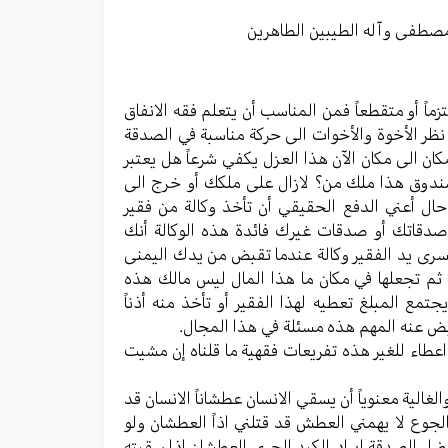
مستوى
الصوت.
مصطفی وآله الطیبین الطاهرین
ماً أو متقطعاً فمن المناسب أن یتعلم فقه الانفاق
ظر الأخوة والأخوات الی حرکة مناسبة في الصدقة
ن الی مکان الآن هذا العزل یکفي شرعاً هل یعتبر
صندوق هذا ملك من؟ لازال علی ملكك أو خرج الی
ال أعني الدفع الحقیقي أن تأخذ وکالة من فقیر
دقاتك أو صدقات غیرك فائدة هذه الوکالة أنك
ری ید الفقیر وکالة عندما تقبض من یدك الیمنی
ه ثم تجعلها في مکان ما هذا المال لیس مالك هذه
مع المبلغ تعطیه لهذا الفقیر أو تأخذ منه أذناً
قبض عنه المهم هذه مسئلة في هذا المجال.
اعطاء للغیر هذه تفریعات فقهیة ما قلناه إن مشیت
غالیة معنویاً أن يسقي الانسان عطشاناً الانسان قد
وع لا یهمني العطش قد قتلني اذاً العطشان ولو
ضل الصدقة إبراد الکبد الحری العطشان اذا سقیته