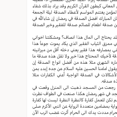
المعاني کبطون القرآن الکریم وقد یراد بذلك شفاء
لمؤمن یغتنم المواسم لأعطاء الصدقة لیلة الجمعة
 المبارك افضل الصدقة في رمضان إن شاءالله في
ها من صدقة اطعام للصائم صدقة للفقیر وخیر الصدقة
بلد یحتاج الی المال هذا انصاف؟ ومشکلتنا اخواني
ي ممزق الثیاب الفقیر الذي یکاد یموت جوعاً هذا
 بمصارفه هذا فقیر یعني دخله أقل من میزانیته
دقة لأخيك المحتاج هذا خیر ولا تقل هذه صدقة ما
اره الشهري مثلا هذه من أفضل انواع الصدقة إن
قول امامنا الحسین علیه السلام عن جده إبدء بمن
کالات في الصدقة الواجبة أعني الکفارات مثلا
ذه صدقه.
عة رجعت من المسجد ذهبت الی المنزل وقعت في
مسجد في شهر رمضان هکذا صنعت في الطواف نظرت
لم تکن للعمل کفارة کالنظرة النظرة لیست لها کفارة
ایة بمضامین متعددة الروایة عن النبي الأکرم صلی
حرام مددت یدك الی الحرام أثرت غضب الرب الآن