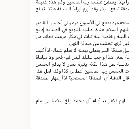
اً بهذا ینطفئ غضب رب العالمین وکم هذه غنیمة
 تدفع البلاء وقد اُبرم ابراماً الصدقة هکذا تدفع
دقة مرة یدفع في الأسبوع مرة وفي أحسن التقادیر
علیهم السلام هناك طلب للتنویع في الصدقة إدفع
 اللیلة وخاصة لیلة تبات في مکان مرعب تخاف من
 فإنها تختلف عن صدقة النهار.
لیل صدقة السر یعطي بیمنه لا تعلم شماله اذاً کیف
وضة یعني هذا واجب علیك ليس فيه فخر ولا مباهاة
سبة لعل هذا الکلام یثیره انسان لا یدفع الخمس
ت الخمس رب العالمین أعطاني کذا وکذا لعل هذا
 قال النافلة أي الصدقة المستحبة اذاً إظهار الصدقة
للهم تکفل بنا أيتام آل محمد ابلغ سلامنا الی امام