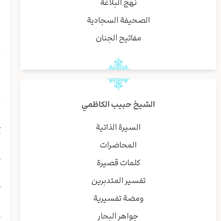
نهج البلاغة
ب
و
الصحيفة السجادية
ا
مفاتيح الجنان
ح
ل
ا
ه
ج
الشيخ حبيب الكاظمي
ب
ع
السيرة الذاتية
ک
المحاضرات
ا
ت
كلمات قصيرة
ط
تفسير المتدبرين
ع
ا
ومضة تفسيرية
ی
جواهر البحار
ک