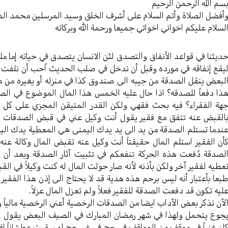
سم الله الرحمن الرحیم
أفضل الصلاة وأتم السلام علی أشرف الخلق وسید المرسلین محمد ال
لسلام علیکم اخواني اخواتي جمیعا ورحمة الله وبرکاته
دیثنا في قواعد الأنفاق والتصدق لئن الانسان یتصدق في حیاته إما ملتز
یقع إنفاقه في مورده وقبل أن ندخل في صلب الحدیث اُحب أن نلفت ن
لبعض ینقل الصدقة من جیبه الی صندوق کذا في منزله أو یغیره من مکا
ذا دفعاً للصدقه؟ اذا حال علیه الخمس هذا المال الموضوع في ال
هة الفقراء؟ فیه بحث فقهي ولکن القدر المتیقن المجزي علی کل ح
القبض عنه تتفق مع فقیر یقول أنت وکیل عني في قبض الصدقات ص
ندما تستلم الصدقة من ید الی ید یدك الیمنی هي المعطیة يدك الیس
أن الفقیر استلم المال حقیقتاً أنت وکیل عنه تقبض المال وکالة عن
لصدقة دُفعت هذه الحرکة تنفعکم في تثبیت آثار الصدقة وبعد أن یجت
عطیه لفقیر آخر ولکن بأذنه لأنه صار حولت المال له کنت وکیلاً في ال
بعا بأعتبار أنه لیس برحم هذه هدیة قد لا یحتاج الی إذن هذا الفقیر 
لیه تکون قد دفعت الصدقة للفقیر فعلاً ولم تعزل المال عزلاً.
لآن نذکر بعض الآداب ایضا من الصدقات الرخصیة أعني الرخصیة مالیاً وال
جوع یتحمل ولهذا في شهر رمضان المبارك في الصیف البعض یقول الج
ان غنیاً في موقف من المواقف في حج في غیر حج لو سقیت عطشاناً اف