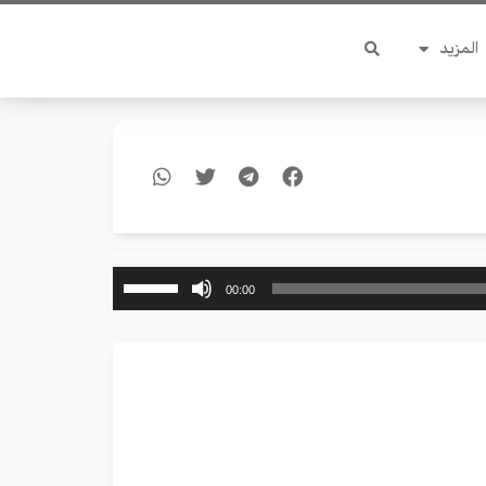
المزيد
استخدم
00:00
مفاتيح
الأسهم
أعلى/
أسفل
لزيادة
أو
خفض