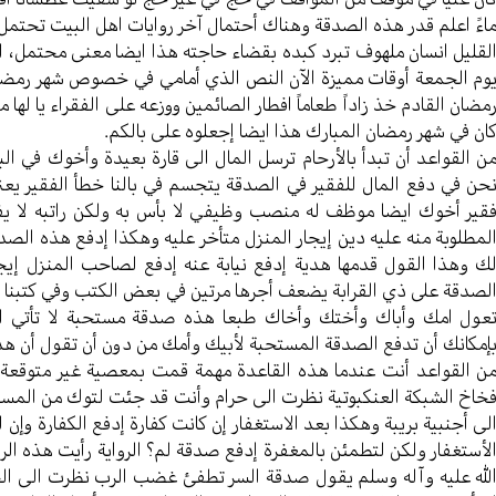
اءً اعلم قدر هذه الصدقة وهناك أحتمال آخر روایات اهل البیت تحتمل 
لقلیل انسان ملهوف تبرد کبده بقضاء حاجته هذا ایضا معنی محتمل، ا
وم الجمعة أوقات ممیزة الآن النص الذي أمامي في خصوص شهر رمضان
مضان القادم خذ زاداً طعاماً افطار الصائمین ووزعه علی الفقراء یا ل
ان في شهر رمضان المبارك هذا ایضا إجعلوه علی بالکم.
ن القواعد أن تبدأ بالأرحام ترسل المال الی قارة بعیدة وأخوك في ال
حن في دفع المال للفقیر في الصدقة یتجسم في بالنا خطأ الفقیر یعن
قیر أخوك ایضا موظف له منصب وظیفي لا بأس به ولکن راتبه لا یفي
لمطلوبة منه علیه دین إیجار المنزل متأخر علیه وهکذا إدفع هذه الص
ك وهذا القول قدمها هدیة إدفع نیابة عنه إدفع لصاحب المنزل إیج
لصدقة على ذي القرابة یضعف أجرها مرتین في بعض الکتب وفي کتبنا ی
عول امك وأباك وأختك وأخاك طبعا هذه صدقة مستحبة لا تأتي الأش
إمکانك أن تدفع الصدقة المستحبة لأبيك وأمك من دون أن تقول أن ه
ن القواعد أنت عندما هذه القاعدة مهمة قمت بمعصیة غیر متوق
خاخ الشبکة العنکبوتیة نظرت الی حرام وأنت قد جئت لتوك من ال
لی أجنبیة بریبة وهکذا بعد الاستغفار إن کانت کفارة إدفع الکفارة وإن 
لأستغفار ولکن لتطمئن بالمغفرة إدفع صدقة لم؟ الروایة رأيت هذه الرو
لله علیه وآله وسلم یقول صدقة السر تطفئ غضب الرب نظرت الی ال