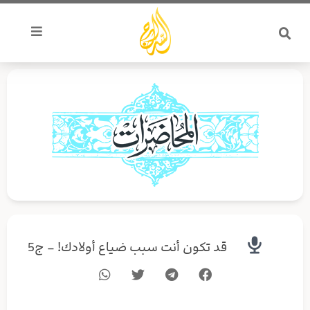
خطي
لى
لمحتوى
قد تكون أنت سبب ضياع أولادك! – ج5