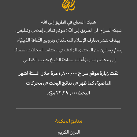
شبكة السراج في الطريق إلى الله
شبكة السراج في الطريق إلى الله؛ موقع ثقافي، إعلامي وتبليغي،
يهدف لنشر معارف الإسلام المحمّدي وترويج الثّقافة الدّينيّة،
يضمّ بساتين من المحتوى الهادف في مختلف المجالات، مضافا
إلى محاضرات ومؤلّفات سماحة الشّيخ حبيب الكاظمي.
تمّت زيارة موقع سراج ٤,٨٠٠,٠٠٠ مرة خلال الستة أشهر
الماضية، كما ظهر في نتائج البحث في محركات
البحث٢٢,٢٩٠,٠٠٠ مرّة.
منابع الحكمة
القرآن الكريم