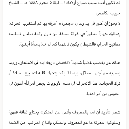
قد تكون أنت سبب ضياع أولادك! – ليلة ٥ محرم ١٤٤٨ هـ – الشيخ
حبيب الكاظمي
لا يجوز أن أضع في يد ولدي «جمرة» أحرقه بها ثم أستغرب انحرافه؛
إعطاؤه جهازاً متطوراً في غرفة مغلقة من دون رقابة يعادل تسليمه
مفاتيح الحرام، فالشيطان يكون ثالثهما كما لو خلا بامرأة أجنبية.
هناك من يغضب غضباً شديداً لانخفاض درجة ابنه في الامتحان، وربما
يضربه من أجل المعدّل، بينما لا يكاد يتحرك قلبه لتضييع الصلاة أو
ترك الحجاب؛ هذا الانحراف في سلم الأولويات يجعل أمر الله أهون في
النفوس من أمر الدنيا.
شعار
«أريد أن آمر بالمعروف وأنهى عن المنكر»
يحتاج ثقافة فقهية
وسلوكية؛ معرفة ما هو المعروف والمنكر، واتباع المراتب: من الكلمة