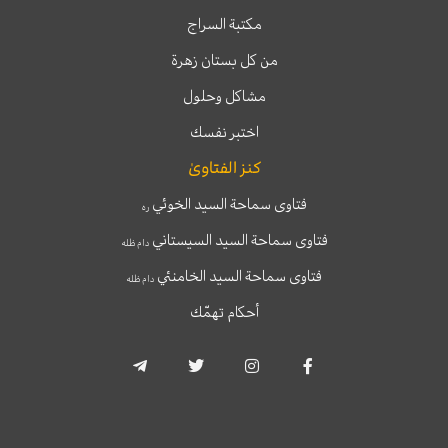
مكتبة السراج
من كل بستان زهرة
مشاكل وحلول
اختبر نفسك
كنز الفتاوىٰ
فتاوى سماحة السيد الخوئي
ره
فتاوى سماحة السيد السيستاني
دام ظله
فتاوى سماحة السيد الخامنئي
دام ظله
أحكام تهمّك
T
T
I
F
e
w
n
a
l
i
s
c
e
t
t
e
g
t
a
b
r
e
g
o
a
r
r
o