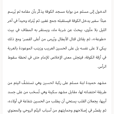
الدخول إلى مسلم من بوابة مسجد الكوفة يذكّر بأن مقامه لم يُرسم
عبثاً؛ سفير يدخل الكوفة فيستقبله جمع غفير، ثم يُترك وحيداً في آخر
الليل بلا مأوى، يبحث عن شربة ماء، ويستقر به المطاف في بيت
«طوعة»، ثم يقاتل قتال الأبطال ويُرمى من أعلى القصر؛ ومع ذلك
يبكي لا على نفسه بل على الحسين الغريب وزينب الموعودة بالغربة
في أزقة الكوفة، فيتجلى معنى الإخلاص للإمام حتى في لحظة سقوط
الرأس.
مشهد حميدة ابنة مسلم على ركبة
الحسين
وهي تستشفّ اليتم من
طريقة احتضانه لها، مقابل مشهد سكينة وهي تُسحَب من على جسد
أبيها، يجعلان القلب يستحي أن يطلب من الحسين شفاعة في أولاده،
ثم يقصّر في إصلاحهم وحمايتهم من أسباب اليتْم الروحي والمعنوي