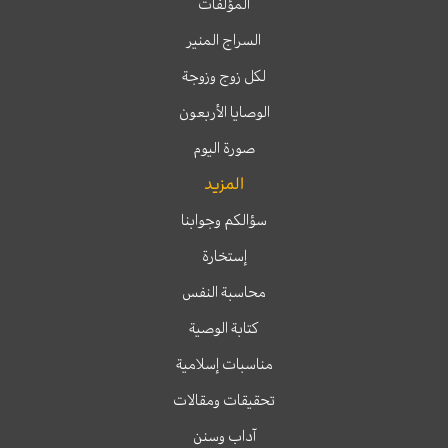
المؤلفات
السراج المنير
لكل زوج وزوجة
الوصايا الأربعون
صورة اليوم
المزيد
سؤالكم وجوابنا
إستخارة
محاسبة النفس
كتابة الوصية
مناسبات إسلامية
تحقيقات ومقالات
آداب وسنن