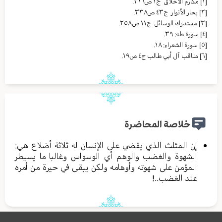
[١]
مکارم الأخلاق ج١ ص٣١٦.
[٢]
بحار الأنوار ج٤٣ ص٣٣٨.
[٣]
مستدرك الوسائل ج١١ ص٢٥٨.
[٤]
سورة طه: ٣٩.
[٥]
سورة الشعراء: ١٨.
[٦]
مناقب آل أبي طالب ج٤ ص١٩.
خلاصة المحاضرة
إن المثلث الذي يقضي على الإنسان له ثلاثة أضلاع هي:
الشهوة والغضب والوهم أي الوسواس وغالبا ما يسيطر
المؤمن على شهوته وأوهامه ولكن يبقى في حيرة من أمره
عند الغضب..!