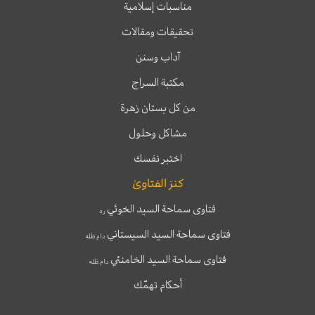
مناسبات إسلامية
تحقيقات ومقالات
آداب وسنن
مكتبة السراج
من كل بستان زهرة
مشاكل وحلول
اختبر نفسك
كنز الفتاوىٰ
فتاوى سماحة السيد الخوئي
ره
فتاوى سماحة السيد السيستاني
دام ظله
فتاوى سماحة السيد الخامنئي
دام ظله
أحكام تهمّك
T
T
I
F
e
w
n
a