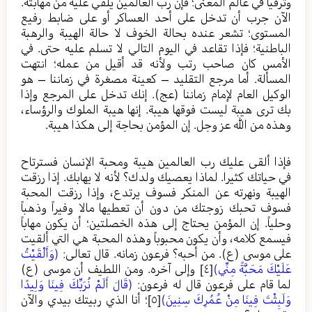
وترقياً في عالم المعنى؛ فإن رب العالمين يلقي عليه من مهابته.
الآن جرب أن تدخل على أحد العساكر أو على ضابط رفيع
المستوى؛ تشعر عنده بحالة الخوف لا حالة الهيبة والرهبة
الباطنية؛ فإذا تقاعد في اليوم التالي لا تسلم عليه حتى. في
الأمس كان صاحب رتب ولأنه قد أقيل من عمله؛ انتهت
المسألة. أما مرجع التقليد – كعينة مصغرة في زماننا – هو
الوكيل العام لإمام زماننا (عج). إنك تدخل على المرجع وإذا
بك ترى هيبة ليست فوقها هيبة. إنها هيبة الملوك والرؤساء،
وهذه من الله عز وجل. إن المؤمن بحاجة إلى هكذا هيبة.
فإذا ألقى عليك رب العالمين هيبة ومحبة الإنسان فسترتاح
في حياتك كثيرا. لماذا يعصيك ولدك؟ لأنه لا يهابك. إذا رزقت
الهيبة ونهرته عن المنكر فسوف يرتدع، وإذا رزقت المحبة
فسوف تحبك زوجتك من دون أن تعطيها مالا وفيراً وذهباً
وحلياً. إن المؤمن يحتاج إلى هذه الخصلتين؛ أن يكون مهاباً
فيسمع كلامه، وأن يكون محبوباً وهذه المحبة هي التي ألقيت
على موسى (ع). من أحبه؟ فرعون زمانه. قال تعالى:
(وَأَلْقَيْتُ
عَلَيْكَ مَحَبَّةً مِنِّي)
[٤]
وإلى آخره. ومن اللطيف أن موسى (ع)
لما قام على فرعون قال له فرعون:
(قَالَ أَلَمْ نُرَبِّكَ فِينَا وَلِيدًا
وَلَبِثْتَ فِينَا مِنْ عُمُرِكَ سِنِينَ)
[٥]
؛ أنا الذي ربيتك بيدي والآن