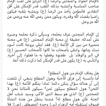
كالإمام الجواد والمجتبى والرضا (ع) التركيز على لقب الإمام
صاحب المناسبة والتشبه بذلك اللقب قدر الإمكان على أقل
التقادير. فالمؤمن يأخذ من الرضا (ع) ويتشبه بلقبه فيكون
راضيا بقضاء الله وقدره، ويكون ممن رضي الله عنه ورضي عن
الله عز وجل.
إن الإمام المجتبى عرف بحلمه، وسيأتي ذكره بحلمه وصبره
على أعدائه. حقيقة إن محنة الإمام المجتبى (ع) هي محنة
متميزة من بين كل الأئمة (ع). فقد ابتلي بزوجة كانت أسوء
نساء زمانها، وابتلي بأصحاب ما كانوا كأصحاب الحسين (ع)
في البر والوفاء؛ بل طعنوه وفعلوا به ما فعلوا، إلى آخره.
والتأسي به (ع) يكون على قدر الإمكان كما ذكرت ذلك آنفا.
هل يخاف الإمام من هول المطلع؟
أما بالنسبة إلى فراق الأحبة وهول المطلع ينبغي أن نلتفت
إلى أن هناك سؤال يتكرر دائما: لماذا يتكلم الأئمة (ع) بهذا
اللحن؟ هول المطلع سيكون لمن؟ سيكون لأمثالنا نحن لا
للمجتبى (ع) الذي هو سبط النبي الأكبر، وسيد شباب أهل
الجنة. فأي هول مطلع له؟ عندما ينتقل من هذه النشأة
فسوف تستقبله أمه الزهراء (س) وجده المصطفى (ص)؛ فلا