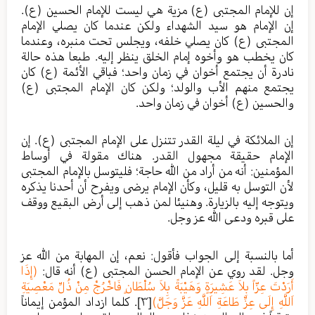
إن للإمام المجتبى (ع) مزية هي ليست للإمام الحسين (ع).
إن الإمام هو سيد الشهداء ولكن عندما كان يصلي الإمام
المجتبى (ع) كان يصلي خلفه، ويجلس تحت منبره، وعندما
كان يخطب هو وأخوه إمام الخلق ينظر إليه. طبعا هذه حالة
نادرة أن يجتمع أخوان في زمان واحد؛ فباقي الأئمة (ع) كان
يجتمع منهم الأب والولد؛ ولكن كان الإمام المجتبى (ع)
والحسين (ع) أخوان في زمان واحد.
إن الملائكة في ليلة القدر تتنزل على الإمام المجتبى (ع). إن
الإمام حقيقة مجهول القدر. هناك مقولة في أوساط
المؤمنين: أنه من أراد من الله حاجة؛ فليتوسل بالإمام المجتبى
لأن التوسل به قليل، وكأن الإمام يرضى ويفرح أن أحدنا يذكره
ويتوجه إليه بالزيارة. وهنيئا لمن ذهب إلى أرض البقيع ووقف
على قبره ودعى الله عز وجل.
أما بالنسبة إلى الجواب فأقول: نعم، إن المهابة من الله عز
وجل. لقد روي عن الإمام الحسن المجتبى (ع) أنه قال:
(إِذَا
أَرَدْتَ عِزّاً بِلاَ عَشِيرَةٍ وَهَيْبَةً بِلاَ سُلْطَانٍ فَاخْرُجْ مِنْ ذُلِّ مَعْصِيَةِ
اَللَّهِ إِلَى عِزِّ طَاعَةِ اَللَّهِ عَزَّ وَجَلَّ)
[٣]
. كلما ازداد المؤمن إيماناً