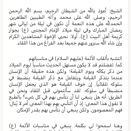
الشيخ: أعوذ بالله من الشيطان الرجيم، بسم الله الرحمن
الرحيم، وصلى الله على محمد وآله الطيبين الطاهرين.
الحمدلله على هذه النعمة أن نكون في ليلة من ليالي شهر
رمضان المبارك وفي ليلة ميلاد الإمام المجتبى (ع) بجوار
كريمة أهل البيت (ع). أولا: نحيي الإخوة المشاهدين الكرام
وإن شاء الله سنزور عنهم جميعا بعد الفراغ من هذا اللقاء.
التشبه بألقاب الأئمة (عليهم السلام) في مناسباتهم
كما: تفضلتم قد لا يكون مستهل الحديث مناسباً ليوم الميلاد
من ذكر بكائه ويوم القيامة؛ ولكن هذه حقيقة أن الإنسان
عندما يتذكر القيامة ويتفاعل مع ذكر القيامة ينضبط في
سلوكه تلقائياً. إن خوف القيامة هو الذي يجعل الإنسان
منضبطاً في سلوكه. لقد سألتموني قبل اللقاء ونحن في
الطريق: أنه هل ينبغي لنا أن نتأسى بهم في كل شيء؟ بالطبع
لا نقول هذا المعنى؛ إذ أن التأسي بهم بهذا المعنى أمر لا يُنال؛
فهم المعصومون. ولكن ينبغي أن نتأسى بهم بقدر الإمكان.
وهنا اسمحوا لي بكلمة: ينبغي في مناسبات الأئمة (ع)