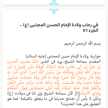
في رحاب ولادة الإمام الحسن المجتبى (ع) –
الجزء 01
بسم الله الرحمن الرحيم
حوارية: ولادة الإمام حسن المجتبى (عليه السلام)
المقدم: سماحة الشيخ، ورد في الخبر:
(لَمَّا حَضَرَتِ اَلْحَسَنَ
بْنَ عَلِيِّ بْنِ أَبِي طَالِبٍ عَلَيْهِ السَّلاَمُ اَلْوَفَاةُ بَكَى فَقِيلَ يَا اِبْنَ
رَسُولِ اَللَّهِ تَبْكِي وَمَكَانُكَ مِنْ رَسُولِ اَللَّهِ (ص) اَلَّذِي أَنْتَ بِهِ
وَقَدْ قَالَ رَسُولُ اَللَّهِ (ص) فِيكَ مَا قَالَ وَقَدْ حَجَجْتَ عِشْرِينَ
حِجَّةً مَاشِياً وَقَدْ قَاسَمْتَ رَبَّكَ مَالَكَ ثَلاَثَ مَرَّاتٍ حَتَّى اَلنَّعْلَ
وَاَلنَّعْلَ فَقَالَ عَلَيْهِ السَّلاَمُ إِنَّمَا أَبْكِي لِخَصْلَتَيْنِ لِهَوْلِ اَلْمُطَّلَعِ
وَفِرَاقِ اَلْأَحِبَّة)
[١]
. الآن سماحة الشيخ وإن كنا في ميلاده (ع)
ولكن لا بأس أن نفتتح حديثنا في ما يتعلق بالقيامة؛ فما هو
التعليق على هذا الحديث؟