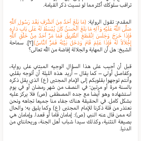
تراقب سلوكك أكثر مما لو نسيت ذكر القيامة.
المقدم: تقول الرواية:
(مَا بَلَغَ أَحَدٌ مِنَ اَلشَّرَفِ بَعْدَ رَسُولِ اَللَّهِ
صَلَّى اللَّهُ عَلَيْهِ وَآلِهِ مَا بَلَغَ اَلْحَسَنُ كَانَ يُبْسَطُ لَهُ عَلَى بَابِ دَارِهِ
فَإِذَا خَرَجَ وَجَلَسَ اِنْقَطَعَ اَلطَّرِيقُ فَمَا مَرَّ أَحَدٌ مِنْ خَلْقِ اَللَّهِ
إِجْلاَلاً لَهُ فَإِذَا عَلِمَ قَامَ وَدَخَلَ بَيْتَهُ فَمَرَّ اَلنَّاسُ)
[٢]
. سماحة
الشيخ: هل أن المهابة والجلالة إفاضة من الله تعالى؟
قبل أن أجيب على هذا السؤال الوجيه المبتني على رواية،
وكفاصل أولي – كما يقال – أريد هذه الليلة أن أتوجه بقلبي
وأنتم توجهوا بقلوبكم إلى الإمام المجتبى (ع) الذي يقل ذكره
بالسنة مرة أو مرتين؛ في النصف من شهر رمضان أو في يوم
استشهاده وهو أيضا مع جده المصطفى (ص) فلا يركز عليه
بشكل كامل. في الحقيقة هناك جفاء منا جميعا تجاهه ونحن
نعتذر من قلة ذكرنا للإمام المجتبى (ع) وكما يليق به؛ والحال
أنه ممن قال عنه النبي (ص): إمامان قاما أو قعدا. وإمامان هي
بصيغة التثنية، وكذلك سيدا شباب أهل الجنة، وريحانتاي من
الدنيا.