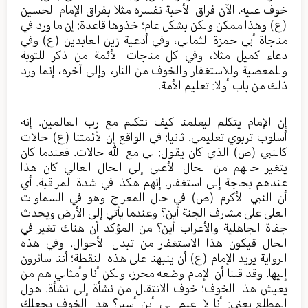
خوف عليه. الآن فراق الأحبة نفسره مثلا بفراق الإمام الحسين
(ع) وهذا ممكن ولكن بشكل عام؛ خذوها قاعدة: إن ما ورد في
مناجاة أبي حمزة الثمالي، وفي أدعية زين العابدين (ع) وفي
دعاء كميل مثلا، وفي كل مناجات الأئمة من ذكر للتوبة
وللمعصية وللاستغفار والخوف من النار، وإلى آخره، إنما ورد
ذلك من باب أولا: تعليم الأمة.
إن الإمام يتكلم ليعلمنا كيف نتكلم مع رب العالمين. إنه
أسلوب تربوي تعليمي. ثانيا: في الواقع إن لأئمتنا (ع) حالات
كالنبي (ص) الذي كان يقول: لي مع الله حالات. فعندما كان
يتغير حالهم من الحال الأعلى إلى الحال العالي كان هذا
عندهم بحاجة إلى استغفار. إنهم هكذا في شدة المراقبة. أي
أن النبي الأكرم (ص) في حال المعراج وهو في السماوات
العلى على مشارف الجنة أين؟ وعندما يأتي إلى الأرض ويحدث
جفاة الجاهلية والأعراب أين؟ من المؤكد أن هناك تغير في
الحال قيكون هذا الاستغفار من تبدل الأحوال. وفي هذه
الرواية يريد الإمام (ع) أن ينبهنا على هذه النقطة؛ أننا سائرون
إليها. وقد قلنا أن الإمام وضعه محرز، ولكن أنا وأمثالي هم من
يعيش هذا الخوف؛ خوف الانتقال من نشأة إلى نشأة. هول
المطلع يعني: أنا لا اعلم إلى أين أسير؟ هذا الخوف يجعلك