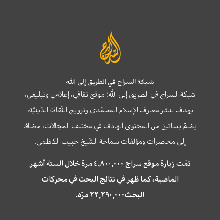
شبكة السراج في الطريق إلى الله
شبكة السراج في الطريق إلى الله؛ موقع ثقافي، إعلامي وتبليغي،
يهدف لنشر معارف الإسلام المحمّدي وترويج الثّقافة الدّينيّة،
يضمّ بساتين من المحتوى الهادف في مختلف المجالات، مضافا
إلى محاضرات ومؤلّفات سماحة الشّيخ حبيب الكاظمي.
تمّت زيارة موقع سراج ٤,٨٠٠,٠٠٠ مرة خلال الستة أشهر
الماضية، كما ظهر في نتائج البحث في محركات
البحث٢٢,٢٩٠,٠٠٠ مرّة.