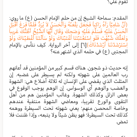
تقوم علي؟
المقدم: سماحة الشيخ إن من حلم الإمام الحسن (ع) ما روي:
(أَنَّ شَامِيّاً رَآهُ رَاكِباً فَجَعَلَ يَلْعَنُهُ وَاَلْحَسَنُ لاَ يُرَدُّ فَلَمَّا فَرَغَ أَقْبَلَ
اَلْحَسَنُ عَلَيْهِ فَسَلَّمَ عَلَيْهِ وَضَحِكَ وَقَالَ أَيُّهَا اَلشَّيْخُ أَظُنُّكَ غَرِيباً
وَلَعَلَّكَ شُبِّهْتَ فَلَوِ اِسْتَعْتَبْتَنَا أَعْتَبْنَاكَ وَلَوْ سَأَلْتَنَا أَعْطَيْنَاكَ وَلَوْ
اِسْتَرْشَدْتَنَا أَرْشَدْنَاكَ)
[٦]
إلى آخر الرواية. كيف نتأسى بالإمام
المجتبى (ع) في حلمه الذي اشتهر عنه؟
إنه حديث ذو شجون. هناك قسم كبير من المؤمنين قد أعانهم
رب العالمين على شهوته ولكنه لم يسيطر على غضبه. إن
المثلث الذي يقضي على الإنسان له ثلاثة أضلاع هي: الشهوة
والغضب والوهم أي الوسواس. إن الوهم يوجب الوقوع في
بعض الزلل وكذلك الشهوة. وغالب المؤمنين هم من أهل
التقوى والورع تقريبا، ومعاضي الشهوة منتفية عندهم
وخاصة المحصن منهم؛ يعني شهوته تحت السيطرة ووهمه
كذلك تحت السيطرة؛ فهو يظن شيئاً ولا يتبعه، وإذا ظننت فلا
تمض.