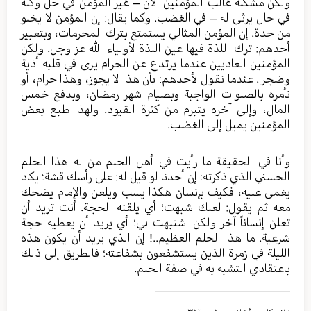
ولكن مشكلة غالب المؤمنين الآن – غير المؤمن في حل وكله
في حال يرثى له – في الغضب. وكما يقال: إن المؤمن لا يخلو
من حدة. إن المؤمن المثالي يستمتع بترك المحرمات، وبتعبير
أحدهم: ترك اللذة فيها عين اللذة لأولياء الله عز وجل. ولكن
المؤمنين العاديين عندما يرتدع عن الحرام يرى في قلبه أذية
وضجرا. عندما نقول لأحدهم: بأن هذا لا يجوز، وهذا حرام، أو
نأمره بالصلوات الواجبة وبصيام شهر رمضان، وبدفع خمس
المال، وإلى آخره يتبرم من كثرة القيود. ولهذا طبع بعض
المؤمنين يميل إلى الغضب.
وأنا في الحقيقة ما رأيت في أهل الحلم من له هذا الحلم
الحسني الذي ذكرته؛ إن أحدنا لو قيل له: على رأسك قشة؛ يكاد
يغمى عليه، فكيف بإنسان هكذا يسب ويلعن والإمام يضحك
معه ثم يقول: لعلك شبهت؛ أي يلقنه الحجة. أنت تريد أن
تعلن إنساناً آخر ولكن اشتبهت بي؛ أي يريد أن يعطيه حجة
شرعية. ما هذا الحلم العظيم..! إن الذي يريد أن يكون هذه
الليلة في زمرة الذين يستشفعون بشفاعته؛ فالطريق إلى ذلك
باعتقادي التشبه به في صفة الحلم.