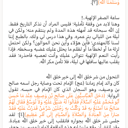
وَسَلَّمَنَا الله)
[٣]
.
ساعة الصفر الإلهية..!
وهنا لابد من وقفة تأملية؛ فليس المراد أن نذكر التاريخ فقط.
إن الله سبحانه قد أمهله هذه المدة ولم ينتقم منه؛ ولكن في
ليلة من الليالي بتر عمره. وفي هذا درس لي ولك. بالطبع إننا
لسنا كالمهتدي؛ فأين هؤلاء وأين نحن الموالون؟ ولكن احتمل
لزلة ما أو لخطأ ما أو لظلم ما يحلل عليك غضبه وسخطه. فإذا
رأيت النعم الإلهية تتوالى عليك وأنت تعصيه فاحذره؛ فقد
يقلب عاليها سافلها في ليلة، فلا تأمن مكر الله.
التحول من شر خلق الله إلى خير خلق الله
كان والد إمام زماننا (عج) الإمام تحت وصاية رجل اسمه صالح
بن وصيف، وهو السجان الذي كان الإمام في حبسه. تقول
الرواية:
(دَخَلَ اَلْعَبَّاسِيُّونَ عَلَى صَالِحِ بْنِ وَصِيفٍ عِنْدَ مَا حُبِسَ
أَبُو مُحَمَّدٍ عَلَيْهِ اَلسَّلاَمُ فَقَالُوا لَهُ ضَيِّقْ عَلَيْهِ وَلاَ تُوَسِّعْ فَقَالَ لَهُمْ
صَالِحٌ مَا أَصْنَعُ بِهِ قَدْ وَكَّلْتُ بِهِ رَجُلَيْنِ شَرَّ مَنْ قَدَرْتُ عَلَيْهِ فَقَدْ
صَارَا مِنَ اَلْعِبَادَةِ وَاَلصَّلاَةِ وَاَلصِّيَامِ إِلَى أَمْرٍ عَظِيمٍ)
[٤]
؛ لقد
جلس شر خلق الله بجواره فانقلب إلى خير خلق الله عبادة.
وقد اتفق أن وقع ما يشابه هذه الواقعة لإمامنا موسى بن جعفر