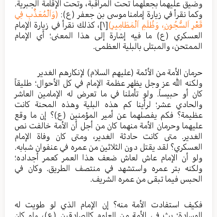
وضيق عليهما بجعلهما تحت المراقبة، وتحت الإقامة الجبرية.
وكما نقرأ في زيارة إمامنا موسى بن جعفر (ع):
(وَاَلْمُعَذَّبِ فِي
قَعْرِ اَلسُّجُونِ، وَظُلَمِ اَلْمَطَامِيرِ)
[١]
، كذلك نقرأ في زيارة الإمام
العسكري (ع) ما فيه إشارة إلى هذا المعنى؛ أي الإمام
الممتحن، والمبتلى بالبلية العظمى.
حرمان الأمة من الأئمة (عليهم السلام) لإنكارهم الغدير
ولكنه الله عز وجل يظهر عظمة الإمام في كل الأحوال؛ طليقاً
كان أو حبيساً. ولو تأملنا في ما تعرض له الإمامين العاشر
والحادي عشر؛ لرأينا كم هذه البلية وهذه المحنة كانت
عظيمة؟ فكم يفصلهما عن أمير المؤمنين (ع)؟ إن ما وقع
عليهما وحرمان الأمة منهما كان من أجل أن الأمة خالفت نص
الغدير. متى كانت حادثة الغدير، ومتى كان وفاة الإمام
العسكري؟ لقد يقتل دون الثلاثين من عمره في عنفوان شبابه.
ولو أن الإمام عاش لعاش ضعف هذا العمر كعمر أجداده؛
ولكنه بتر عمره واستشهد في منتصف الطريق. وكان في
الحبس فيما تبقى من عمره الشريف.
فكيف استفادت الأمة منه؟ إن الإمام الذي لو طويت له
الوسادة؛ بث في الأمة من العلوم كالصادقين (ع)، ولو كان