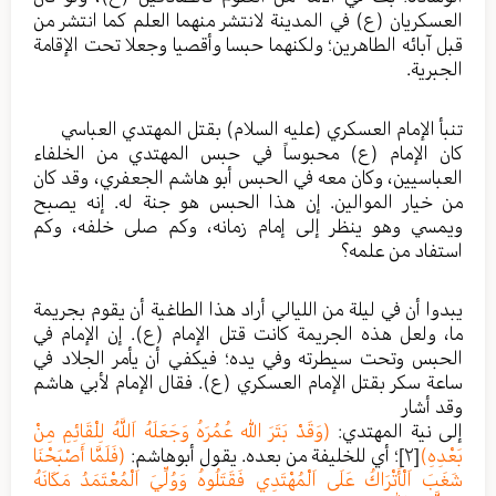
العسكريان (ع) في المدينة لانتشر منهما العلم كما انتشر من
قبل آبائه الطاهرين؛ ولكنهما حبسا وأقصيا وجعلا تحت الإقامة
الجبرية.
تنبأ الإمام العسكري (عليه السلام) بقتل المهتدي العباسي
كان الإمام (ع) محبوساً في حبس المهتدي من الخلفاء
العباسيين، وكان معه في الحبس أبو هاشم الجعفري، وقد كان
من خيار الموالين. إن هذا الحبس هو جنة له. إنه يصبح
ويمسي وهو ينظر إلى إمام زمانه، وكم صلى خلفه، وكم
استفاد من علمه؟
يبدوا أن في ليلة من الليالي أراد هذا الطاغية أن يقوم بجريمة
ما، ولعل هذه الجريمة كانت قتل الإمام (ع). إن الإمام في
الحبس وتحت سيطرته وفي يده؛ فيكفي أن يأمر الجلاد في
ساعة سكر بقتل الإمام العسكري (ع). فقال الإمام لأبي هاشم
وقد أشار
إلى نية المهتدي:
(وَقَدْ بَتَرَ الله عُمُرَهُ وَجَعَلَهُ اَللَّهُ لِلْقَائِمِ مِنْ
بَعْدِهِ)
[٢]
؛ أي للخليفة من بعده. يقول أبوهاشم:
(فَلَمَّا أَصْبَحْنَا
شَغَبَ اَلْأَتْرَاكُ عَلَى اَلْمُهْتَدِي فَقَتَلُوهُ وَوُلِّيَ اَلْمُعْتَمَدُ مَكَانَهُ