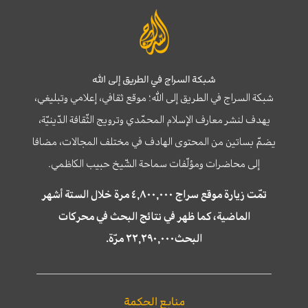
شبكة السراج في الطريق إلى الله
شبكة السراج في الطريق إلى الله؛ موقع ثقافي، إعلامي وتبليغي،
يهدف لنشر معارف الإسلام المحمّدي وترويج الثّقافة الدّينيّة،
يضمّ بساتين من المحتوى الهادف في مختلف المجالات، مضافا
إلى محاضرات ومؤلّفات سماحة الشّيخ حبيب الكاظمي.
تمّت زيارة موقع سراج ٤,٨٠٠,٠٠٠ مرة خلال الستة أشهر
الماضية، كما ظهر في نتائج البحث في محركات
البحث٢٢,٢٩٠,٠٠٠ مرّة.
منابع الحكمة