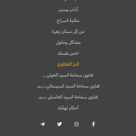
آداب وسنن
مكتبة السراج
من كل بستان زهرة
مشاكل وحلول
اختبر نفسك
كنز الفتاوىٰ
فتاوى سماحة السيد الخوئي
ره
فتاوى سماحة السيد السيستاني
دام ظله
فتاوى سماحة السيد الخامنئي
دام ظله
أحكام تهمّك
T
T
I
F
e
w
n
a
l
i
s
c
e
t
t
e
g
t
a
b