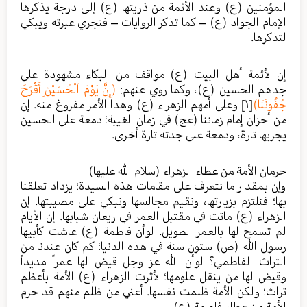
المؤمنين (ع) وعند الأئمة من ذريتها (ع) إلى درجة يذكرها
الإمام الجواد (ع) – كما تذكر الروايات – فتجري عبرته ويبكي
لتذكرها.
إن لأئمة أهل البيت (ع) مواقف من البكاء مشهودة على
جدهم الحسين (ع)، وكما روي عنهم:
(إِنَّ يَوْمَ اَلْحُسَيْنِ أَقْرَحَ
جُفُونَنَا)
[١]
وعلى أمهم الزهراء (ع) وهذا الأمر مفروغ منه. إن
من أحزان إمام زماننا (عج) في زمان الغيبة؛ دمعة على الحسين
يجريها تارة، ودمعة على جدته تارة أخرى.
حرمان الأمة من عطاء الزهراء (سلام الله عليها)
وإن بمقدار ما نتعرف على مقامات هذه السيدة؛ يزداد تعلقنا
بها؛ فنلتزم بزيارتها، ونقيم مجالسها ونبكي على مصيبتها. إن
الزهراء (ع) ماتت في مقتبل العمر في ريعان شبابها. إن الأيام
لم تسمح لها بالعمر الطويل. لوأن فاطمة (ع) عاشت كأبيها
رسول الله (ص) ستون سنة في هذه الدنيا؛ كم كان عندنا من
التراث الفاطمي؟ لوأن الله عز وجل قيض لها عمراً مديداً
وقيض لها من ينقل علومها؛ لأثرت الزهراء (ع) الأمة بأعظم
تراث؛ ولكن الأمة ظلمت نفسها. أعني من ظلم منهم قد حرم
الأمة من عطاء فاطمة (ع).