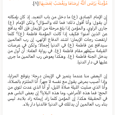
مُؤْمِنَةً يَرْضَى اَللَّهُ لِرِضَاهَا ويَغْضَبُ لِغَضَبِهَا)
[٨]
.
إن الإمام الصادق (ع) ما دخل من باب التعبد. إذ كان بإمكانه
أن يقول: وأنا أقول ذلك؛ فما لك والسؤال؟ ولكن الإمام (ع)
جارى الراوي. والمؤمن إذا بلغ مرحلة من الإيمان فإن الله يدافع
عن الذين آمنوا؛ فكيف إذا كانت المؤمنة فاطمة (ع)؟ كلما
ارتفعت رجات الإيمان؛ اشتد الدفاع الإلهي. إن رب العالمين
سيدافع عن فاطمة (ع) في الدنيا إجمالا؛ ولكن في عرصات
القيامة سيُظهر مقام فاطمة (ع). في رواية العامة: أن أول من
يدخل الجنة فاطمة (ع). وهكذا يعوض رب العالمين ما جرى
عليها في دار الدنيا.
إن البعض منا عندما يتميز في الإيمان درجة؛ يتوقع المزايا،
وإذا أصيب بمرض يقول مع نفسه لا جهراً: أنا الملتزم بالصلاة،
وأنا الذي صليت الليلة صلاة الليل، أو أنا الذي عدت لتوي من
الحج؛ فما هذه الأمراض، وما هذه البلايا؟ إن بعض الناس هم
في الحقيقة هكذا. إن المؤمن كلما زاد إيمانه زاد بلاءه. ليس
بناء رب العالمين أن يدللك في الدنيا؛ فالدنيا دار بلاء.