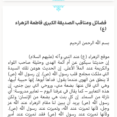
فضائل ومناقب الصديقة الكبرى فاطمة الزهراء
(ع)
بسم الله الرحمن الرحيم
موقع الزهراء (ع) عند النبي وآله (عليهم السلام)
إن حديثنا سيكون عن أم أئمة الهدى وحليلة صاحب اللواء
والكريمة عند الملأ الأعلى. إن الحديث هوعن تلك السيدة
التي ملكت مجامع قلب رسول الله (ص). إن رسول الله (ص)
لا ينطق عن الهوى عندما يقول: فداها أبوها. إنها حبيبة أبيها،
وهي التي قال عنها: بضعة مني، وروحي التي بين جنبي. إن
هذه التعابير – كما يقال في عرفنا اليوم – تعابير مدروسة؛ أي
نازلة من السماء. إن كل بنت هي بضعة من الإنسان؛ ولكن
رسول الله (ص) يريد أن يبين لنا مقام الزهراء عند الله عز
وجل، لأنها تميزت عند الله، وتميزت عند رسول الله (ص).
ولأنها تميزت عند رسول الله (ص) فقد تميزت عند أمير