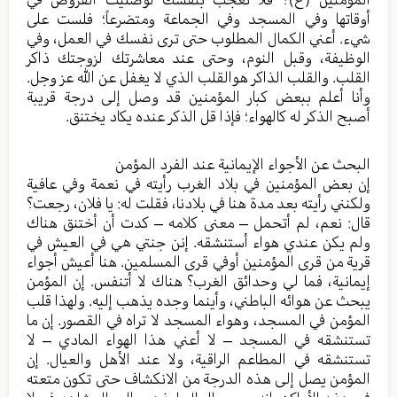
أوقاتها وفي المسجد وفي الجماعة ومتضرعاً؛ فلست على
شيء. أعني الكمال المطلوب حتى ترى نفسك في العمل، وفي
الوظيفة، وقبل النوم، وحتى عند معاشرتك لزوجتك ذاكر
القلب. والقلب الذاكر هوالقلب الذي لا يغفل عن الله عز وجل.
وأنا أعلم ببعض كبار المؤمنين قد وصل إلى درجة قريبة
أصبح الذكر له كالهواء؛ فإذا قل الذكر عنده يكاد يختنق.
البحث عن الأجواء الإيمانية عند الفرد المؤمن
إن بعض المؤمنين في بلاد الغرب رأيته في نعمة وفي عافية
ولكنني رأيته بعد مدة هنا في بلادنا، فقلت له: يا فلان، رجعت؟
قال: نعم، لم أتحمل – معنى كلامه – كدت أن أختنق هناك
ولم يكن عندي هواء أستنشقه. إنن جنتي هي في العيش في
قرية من قرى المؤمنين أوفي قرى المسلمين. هنا أعيش أجواء
إيمانية، فما لي وحدائق الغرب؟ هناك لا أتنفس. إن المؤمن
يبحث عن هوائه الباطني، وأينما وجده يذهب إليه. ولهذا قلب
المؤمن في المسجد، وهواء المسجد لا تراه في القصور. إن ما
تستنشقه في المسجد – لا أعني هذا الهواء المادي – لا
تستنشقه في المطاعم الراقية، ولا عند الأهل والعيال. إن
المؤمن يصل إلى هذه الدرجة من الانكشاف حتى تكون متعته