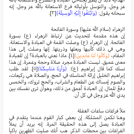
عز وجل. والتوسل بأوليائه فرع الاستعانة بالله عز وجل. إنه
سبحانه يقول:
(وَابْتَغُوا إِلَيْهِ الْوَسِيلَةَ)
[٣]
.
الزهراء (سلام الله عليها) وسورة الفاتحة
إن هذه مقدمة للحديث عن ارتباط الزهراء (ع) بسورة
الفاتحة. إن الزهراء (ع) وصلت القمة في العبادة والاستعانة.
وهي في ذلك كأبيها وبعلها وذريتها. إنها وصلت إلى هذا
المقام،
(وَكَانُوا لَنَا عَابِدِينَ)
[٤]
. ماذا نعني بالعبادة؟ إن للعبادة
معنى عميق. ليست العبادة مجرد صلاة وحجة وعمرة. إن هذا
نسك كما قال إبراهيم (ع):
(وَأَرِنَا مَنَاسِكَنَا)
[٥]
. لقد طلب
إبراهيم الخليل إرائة المناسك في الحج. والصلاة هي ركيعات،
والصوم إمساك عن الطعام والشراب، والحج تروك، والخمس
دفعٌ للمال. إن العبادة أعمق من ذلك، وهوأن ترى نفسك بين
يدي الله عز وجل في كل آن.
ملأ فراغات ساعات الغفلة
وهنا تكمن المشلكة. إن بعض كبار القوم عندما يتقدم في
العبادة يصل إلى هذه الحقيقة المرة. إنه يريد أن يملأ
الفراغات بين محطات الذكر. هب أنك صليت الظهرين باكياً