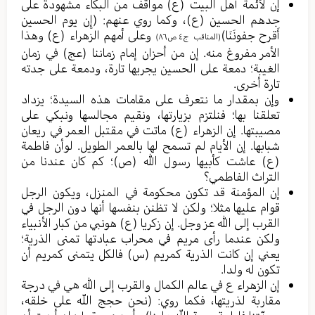
إن لأئمة أهل البيت (ع) مواقف من البكاء مشهودة على
جدهم الحسين (ع)، وكما روي عنهم: (إِن يوم الحسين
أَقرح جفونَنَا)
وعلى أمهم الزهراء (ع) وهذا
(المناقب ج٤ ص٨٦)
الأمر مفروغ منه. إن من أحزان إمام زماننا (عج) في زمان
الغيبة؛ دمعة على الحسين يجريها تارة، ودمعة على جدته
تارة أخرى.
وإن بمقدار ما نتعرف على مقامات هذه السيدة؛ يزداد
تعلقنا بها؛ فنلتزم بزيارتها، ونقيم مجالسها ونبكي على
مصيبتها. إن الزهراء (ع) ماتت في مقتبل العمر في ريعان
شبابها. إن الأيام لم تسمح لها بالعمر الطويل. لوأن فاطمة
(ع) عاشت كأبيها رسول الله (ص)؛ كم كان عندنا من
التراث الفاطمي؟
إن المؤمنة قد تكون محكومة في المنزل، ويكون الرجل
قوام عليها مثلا؛ ولكن لا تظنن بنفسها أنها دون الرجل في
القرب إلى الله عز وجل. إن زكريا (ع) هونبي من كبار الأنبياء
ولكن عندما رأى مريم في محراب عبادتها تمنى الذرية؛
يعني إن كانت الذرية كمريم (س) فالكل يتمنى كمريم أن
تكون له ولدا.
إن الزهراء ع في عالم الكمال والقرب إلى الله هي في درجة
مقاربة لذريتها، فكما روي: (نحن حجج اللّه على خلقه،