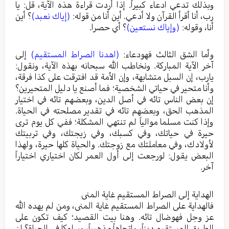
وبذلك تدعي ادعاء كبيراً. إذا أردت قراءة هذه الآية، قل: يا
رب، أنا أقرأ القرآن ولا أدعي. أين أنا من قوله:
(إياك نعبد)
؟ أين
أنا، وقوله:
(وإياك نستعين)
؟ أي حصرا.
وأما الشق الثالث فهودعاء:
(اهدنا الصراط المستقيم)
إلى
آخر الآية المباركة. ونخاطب الله سبحانه بهذه الآية، ونقول:
يارب، إن السبل متشابهة، وإن الأمة قد افترقت على كذا فرقة،
وأنا متحير في حياتي الشخصية؛ فما أصنع يا دليل المتحيرين؟
إن بعض الناس تائه في أصل الدين، وبعضهم تائه في اختيار
المذهب الحق، وبعضهم تائه في تقدير مصلحته في الحياة.
وإذا كنت مسلما موالياً لم تنتهي المشكلة؛ ففي كل يوم ترى
حيرة في حياتك، وفي كسبك، وفي زيجتك، وفي تربيتك
لأولادك، وفي معاملتك مع زوجتك. والحياة كلها حيرة، ولهذا
البعض يقول: لورجعت إلى أول العمر لكان اختياري اختياراً
آخر.
الهداية إلى الصراط المستقيم غاية المنى
فالهداية على الصراط المستقيم غاية المنى، ومن لم يهده الله
عز وجل فهوضال تائه. وهنا بيت القصيد؛ كيف تكون على
الطريق المستقيم ديناً، واتجاهاً مذهبياً، وسلوكا في الحياة؟ إن