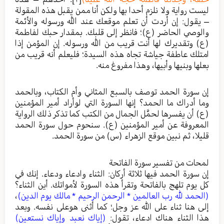
ليست رواية ولا نلزم أحدا بها ولكن أنا ممن يقبل هذه المقولة
– يقول: إن أردت أن تعلم موقعك عند الله ورسوله والأئمة
والوصي الحاضر (ع)؛ فانظر إلى قلبك. بمقدار حبك لفاطمة
(ع) وتقديرك لها أنت قريب من الله ورسوله. إن المؤمن إذا
امتلك عاطفة جياشة تجاه هذه السيدة؛ فليعلم أنه قريب من
بعلها وبنيها وأبيها، وهذا مفروغ منه.
إن سورة الحمد توصف بالسبع المثاني وأم الكتاب، وبالحمد
وما أدراك ما الحمد؟ إنها السورة التي لوأراد أمير المؤمنين
(ع) أن يفسرها لحمَّل الجمال من الكتب كما تذكر ذلك الرواية
المعروفة عن أمير المؤمنين (ع). سنحوم حول سورة الحمد
قليلا، ثم نبين موقع الزهراء (س) من سورة الحمد.
لمحات من تفسير سورة الفاتحة
إن سورة الحمد فيها ثلاثة أركان: الثناء وادعاء ودعاء. إنك في
كل يوم تلهج بالفاتحة وتقرأ هذه السورة لأمواتك. أين الثناء؟
(الحمد لله رب العالمين * الرحمن الرحيم * مالك يوم الدين)
،
إلى هنا ثناء على الله عز وجل؛ كما أثنى هوعلى نفسه. وبعد
هذا الثناء هناك ادعاء، تقول:
(إياك نعبد وإياك نستعين)