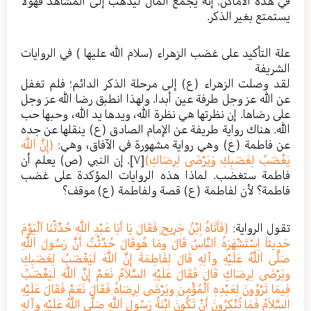
في هذه الأماكن. إنه يجمع المال ليذهب إلى المشاهد فهولا
يستمتع بغير الذكر.
علة التأكيد على غضب الزهراء (سلام الله عليها ) في الروايات
الشريفة
لقد وصلت الزهراء (ع) إلى مرحلة الذكر الدائم؛ فلم تغفل
عن الله عز وجل طرفة عين أبدا. ولهذا انطبق رضا الله عز وجل
على رضاها. إن نظرتها هي نظرة الله، ويدها يد الله، وحبها حب
الله. هناك رواية طريفة عن الإمام الصادق (ع) ينقلها عن جده
عن فاطمة (ع) وهي رواية مشهورة في الآفاق، وهي:
(إِنَّ اَللَّهَ
يَغْضَبُ لِغَضَبِكِ وَيَرْضَى لِرِضَاكِ)
[٧]
. إن النبي (ص) يعلم أن
فاطمة ستغضب. لماذا هذه الروايات المؤكدة على غضب
فاطمة؟ لأن لفاطمة (ع) قصة ولفاطمة (ع) موقف؟
تقول الرواية:
(فَأَتَاهُ اِبْنُ جَرِيحٍ فَقَالَ يَا أَبَا عَبْدِ اَللَّهِ حُدِّثْنَا اَلْيَوْمَ
حَدِيثاً اِسْتَشْهَرَهُ اَلنَّاسُ قَالَ ومَا هُوقَالَ حُدِّثْتُ أَنَّ رَسُولَ اَللَّهِ
صَلَّى اَللَّهُ عَلَيْهِ وآلِهِ قَالَ لِفَاطِمَةَ إِنَّ اَللَّهَ لَيَغْضَبُ لِغَضَبِكِ
ويَرْضَى لِرِضَاكِ قَالَ فَقَالَ عَلَيْهِ السَّلاَمُ نَعَمْ إِنَّ اَللَّهَ لَيَغْضَبُ
فِيمَا تَرْوُونَ لِعَبْدِهِ اَلْمُؤْمِنِ ويَرْضَى لِرِضَاهُ فَقَالَ نَعَمْ فَقَالَ عَلَيْهِ
السَّلاَمُ فَمَا تُنْكِرُونَ أَنْ تَكُونَ اِبْنَةُ رَسُولِ اَللَّهِ صَلَّى اللَّهُ عَلَيْهِ وآلِهِ