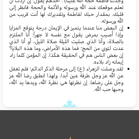
وجدّتنا فاطمة حجة اللّه علينا) . أحدهم يقول: إن أردت أن
تعلم موقعك عند الله ورسوله والأئمة والحجة فانظر إلى
قلبك. بمقدار حبك لفاطمة وتقديرك لها أنت قريب من
الله ورسوله.
إن البعض منا عندما يتميز في الإيمان درجة يتوقع المزايا
وإذا أصيب بمرض يقول مع نفسه لا جهراً: أنا الملتزم
بالصلاة، وأنا الذي صليت الليلة صلاة الليل، أو أنا الذي
عدت لتوي من الحج؛ فما هذه الأمراض، وما هذه البلايا؟
إن بعض الناس هم في الحقيقة هكذا. إن المؤمن كلما زاد
إيمانه زاد بلاءه.
لقد وصلت الزهراء (ع) إلى مرحلة الذكر الدائم؛ فلم تغفل
عن الله عز وجل طرفة عين أبدا. ولهذا انطبق رضا الله عز
وجل على رضاها. إن نظرتها هي نظرة الله، ويدها يد الله،
وحبها حب الله.