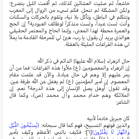
خاشعاً، ثم صليت العشائين كذلك، ثم أقمت الليل بتضرع؛
ولكن المشكلة لم تنحل. فكم تسيء من الزوال إلى المغرب
وتتكلم في الباطل، وتأكل بلا نية، وتقوم بالحركات والسكنات
وأنت لست عبداً، ولست متذكراً لوظائف العبودية؟ إن الحج
والعمرة محطة لهذا المعنى، وإنما الحاج والمعتمر الحقيقي
هوالذي يريد أن يقول: يا رب، هيئ لي للمرحلة القادمة ما يملأ
لي هذه الفراغات المليئة بالغفلة.
حال الزهراء (سلام الله عليها) الدائم في ذكر الله
إن الزهراء والمعصومين (ع) ملأوا هذه الفراغات؛ فما من آن
يمر عليهم إلا وهم في حال عبادة. والآن قد علمت مقام
المعصوم. إن أمير المؤمنين (ع) لم يغفل عن الله طرفة عين.
وقد تقول: أوهل يصل الإنسان إلى هذه الدرجة؟ نعم. إن
الملائكة وهم خدام محمد وآل محمد (ص)، وكما قال
الشاعر:
كان جبريل خادماً لأبيه
والذين قوتهم التسبيح، فهم كما قال سبحانه:
(يُسَبِّحُونَ اللَّيْلَ
وَالنَّهَارَ لَا يَفْتُرُونَ)
[٦]
؛ فكيف بالنبي الأعظم وكيف بأمير
المؤمنين (ع)؟ فلا تعجب بنفسك لوصليت الفروض في