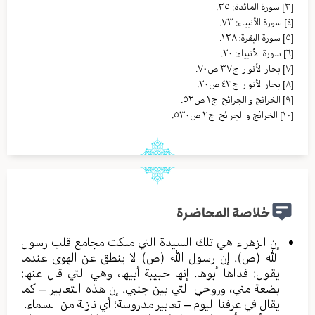
[٣]
سورة المائدة: ٣٥.
[٤]
سورة الأنبياء: ٧٣.
[٥]
سورة البقرة: ١٢٨.
[٦]
سورة الأنبياء: ٢٠.
[٧]
بحار الأنوار ج٣٧ ص٧٠.
[٨]
بحار الأنوار ج٤٣ ص٢٠.
[٩]
الخرائج و الجرائح ج١ ص٥٢.
[١٠]
الخرائج و الجرائح ج٢ ص٥٣٠.
خلاصة المحاضرة
إن الزهراء هي تلك السيدة التي ملكت مجامع قلب رسول
الله (ص). إن رسول الله (ص) لا ينطق عن الهوى عندما
يقول: فداها أبوها. إنها حبيبة أبيها، وهي التي قال عنها:
بضعة مني، وروحي التي بين جنبي. إن هذه التعابير – كما
يقال في عرفنا اليوم – تعابير مدروسة؛ أي نازلة من السماء.