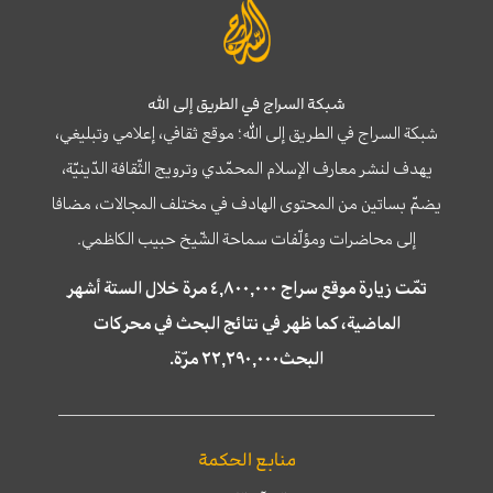
شبكة السراج في الطريق إلى الله
شبكة السراج في الطريق إلى الله؛ موقع ثقافي، إعلامي وتبليغي،
يهدف لنشر معارف الإسلام المحمّدي وترويج الثّقافة الدّينيّة،
يضمّ بساتين من المحتوى الهادف في مختلف المجالات، مضافا
إلى محاضرات ومؤلّفات سماحة الشّيخ حبيب الكاظمي.
تمّت زيارة موقع سراج ٤,٨٠٠,٠٠٠ مرة خلال الستة أشهر
الماضية، كما ظهر في نتائج البحث في محركات
البحث٢٢,٢٩٠,٠٠٠ مرّة.
منابع الحكمة