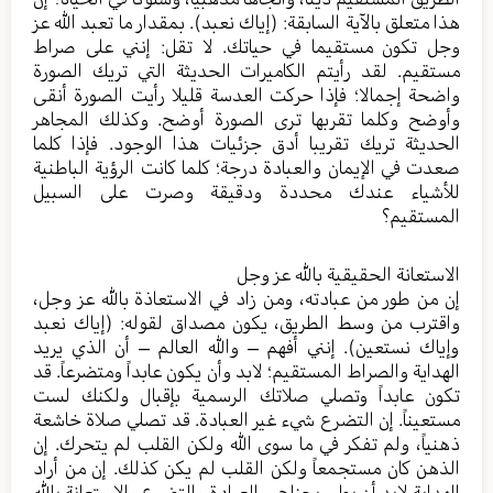
هذا متعلق بالآية السابقة: (إياك نعبد). بمقدار ما تعبد الله عز
وجل تكون مستقيما في حياتك. لا تقل: إنني على صراط
مستقيم. لقد رأيتم الكاميرات الحديثة التي تريك الصورة
واضحة إجمالا؛ فإذا حركت العدسة قليلا رأيت الصورة أنقى
وأوضح وكلما تقربها ترى الصورة أوضح. وكذلك المجاهر
الحديثة تريك تقريبا أدق جزئيات هذا الوجود. فإذا كلما
صعدت في الإيمان والعبادة درجة؛ كلما كانت الرؤية الباطنية
للأشياء عندك محددة ودقيقة وصرت على السبيل
المستقيم؟
الاستعانة الحقيقية بالله عز وجل
إن من طور من عبادته، ومن زاد في الاستعاذة بالله عز وجل،
واقترب من وسط الطريق، يكون مصداق لقوله: (إياك نعبد
وإياك نستعين). إنني أفهم – والله العالم – أن الذي يريد
الهداية والصراط المستقيم؛ لابد وأن يكون عابداً ومتضرعاً. قد
تكون عابداً وتصلي صلاتك الرسمية بإقبال ولكنك لست
مستعيناً. إن التضرع شيء غير العبادة. قد تصلي صلاة خاشعة
ذهنياً، ولم تفكر في ما سوى الله ولكن القلب لم يتحرك. إن
الذهن كان مستجمعاً ولكن القلب لم يكن كذلك. إن من أراد
الهداية لابد أن يطير بجناحي العبادة والتضرع والاستعانة بالله