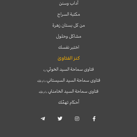
آداب وسنن
مكتبة السراج
من كل بستان زهرة
مشاكل وحلول
اختبر نفسك
كنز الفتاوىٰ
فتاوى سماحة السيد الخوئي
ره
فتاوى سماحة السيد السيستاني
دام ظله
فتاوى سماحة السيد الخامنئي
دام ظله
أحكام تهمّك
T
T
I
F
e
w
n
a
l
i
s
c
e
t
t
e
g
t
a
b
r
e
g
o