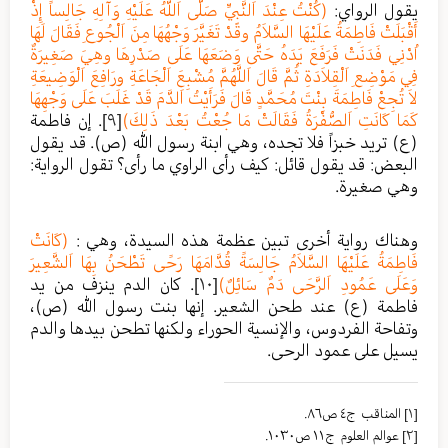
يقول الرواي:
(كُنْتُ عِنْدَ اَلنَّبِيِّ صَلَّى اَللَّهُ عَلَيْهِ وَآلِهِ جَالِساً إِذْ
أَقْبَلَتْ فَاطِمَةُ عَلَيْهَا السَّلاَمُ وقَدْ تَغَيَّرَ وَجْهُهَا مِنَ اَلْجُوعِ فَقَالَ لَهَا
اُدْنِي فَدَنَتْ فَرَفَعَ يَدَهُ حَتَّى وَضَعَهَا عَلَى صَدْرِهَا وهِيَ صَغِيرَةٌ
فِي مَوْضِعِ اَلْقِلاَدَةِ ثُمَّ قَالَ اَللَّهُمَّ مُشْبِعَ اَلْجَاعَةِ ورَافِعَ اَلْوَضِيعَةِ
لاَ تُجِعْ فَاطِمَةَ بِنْتَ مُحَمَّدٍ قَالَ فَرَأَيْتُ اَلدَّمَ قَدْ غَلَبَ عَلَى وَجْهِهَا
كَمَا كَانَتِ اَلصُّفْرَةُ فَقَالَتْ مَا جُعْتُ بَعْدَ ذَلِكَ)
[٩]
. إن فاطمة
(ع) تريد خبزاً فلا تجده، وهي ابنة رسول الله (ص). قد يقول
البعض: قد يقول قائل: كيف رأى الراوي ما رأى؟ تقول الرواية:
وهي صغيرة.
وهناك رواية أخرى تبين عظمة هذه السيدة، وهي :
(كَانَتْ
فَاطِمَةُ عَلَيْهَا السَّلاَمُ جَالِسَةً قُدَّامَهَا رَحًى تَطْحَنُ بِهَا اَلشَّعِيرَ
وَعَلَى عَمُودِ اَلرَّحَى دَمٌ سَائِلٌ)
[١٠]
. كان الدم ينزف من يد
فاطمة (ع) عند طحن الشعير. إنها بنت رسول الله (ص)،
وتفاحة الفردوس، والإنسية الحوراء ولكنها تطحن بيدها والدم
يسيل على عمود الرحى.
[١]
المناقب ج٤ ص٨٦.
[٢]
عوالم العلوم ج١١ ص١٠٣٠.